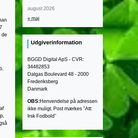
august 2026
« maj
 han
7
i de
Udgiverinformation
BGGD Digital ApS - CVR:
34482853
b.
Dalgas Boulevard 48 - 2000
Frederiksberg
Danmark
OBS:
Henvendelse på adressen
af
ikke muligt. Post mærkes "Att:
p,
Irsk Fodbold"
også