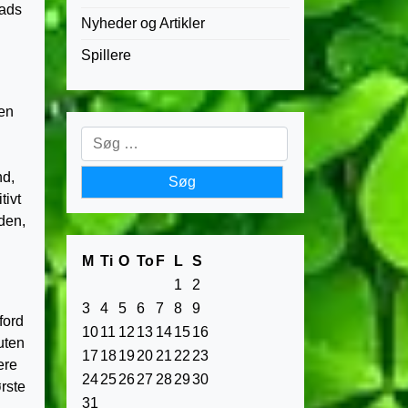
lads
Nyheder og Artikler
Spillere
Den
Søg
efter:
nd,
tivt
den,
M
Ti
O
To
F
L
S
1
2
3
4
5
6
7
8
9
ford
10
11
12
13
14
15
16
uten
17
18
19
20
21
22
23
ere
24
25
26
27
28
29
30
rste
31