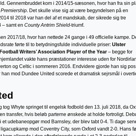
odbold. Gennembruddet kom i 2014/15-sæsonen, hvor han fra sin p
 Premiership
. Det skulle vise sig at være begyndelsen på en
014 til 2018 var han del af et mandskab, der sikrede sig tre
8 – samt en
County Antrim Shield
-triumf.
n 2017/18, hvor han nettede 24 gange i 49 officielle kampe. 
rate førte til to betydningsfulde individuelle priser:
Ulster
Football Writers’ Association Player of the Year
– begge for
jemlandet vakte hans præstationer interesse uden for Nordirla
erton og Celtic i sommeren 2016. Endvidere gjorde han sig posi
 han mod Dundee United scorede et dramatisk sejrsmål i overti
ited
g tog Whyte springet til engelsk fodbold den 13. juli 2018, da Ox
en transfer, hvis beløb parterne ønskede at holde fortroligt. Deb
r i et udebaneopgør mod Barnsley, der blev tabt 0-4. Ti dage sen
 en ligacupkamp mod Coventry City, som Oxford vandt 2-0. Hans fø