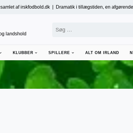
kfodbold.dk |
Dramatik i tillægstiden, en afgørende straffe og s
Søg
efter:
r og landshold
KLUBBER
SPILLERE
ALT OM IRLAND
N