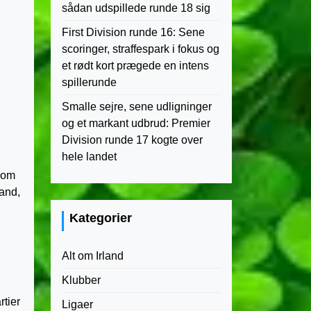
sådan udspillede runde 18 sig
First Division runde 16: Sene
scoringer, straffespark i fokus og
et rødt kort prægede en intens
spillerunde
Smalle sejre, sene udligninger
og et markant udbrud: Premier
Division runde 17 kogte over
hele landet
 som
land,
Kategorier
Alt om Irland
Klubber
rtier
Ligaer