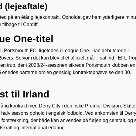
 (lejeaftale)
ited på en étårig lejekontrakt. Opholdet gav ham yderligere minut
ilbage til Cardiff.
e One-titel
il Portsmouth FC, ligeledes i League One. Han debuterede i
rs. Selvom det kun blev til ét officielt mål – sat ind i EFL Tr
den trup, der i 2023/24-sæsonen sikrede Portsmouth klubben en
25 enedes parterne om en gensidig kontraktophævelse den 30.
 til Irland
ig kontrakt med Derry City i den irske Premier Division. Skifte
en halv sæsons ophold i engelsk fodbold. Ved ankomsten til Derry
 forstærkning, der både kan anvendes på fløjen og centralt, og
raft og international erfaring.