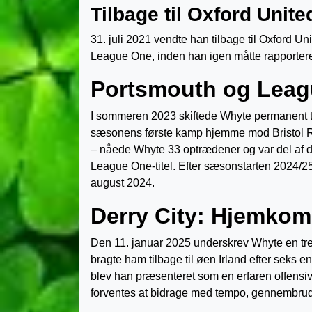
Tilbage til Oxford United
31. juli 2021 vendte han tilbage til Oxford Un
League One, inden han igen måtte rapportere t
Portsmouth og Leagu
I sommeren 2023 skiftede Whyte permanent t
sæsonens første kamp hjemme mod Bristol Rove
– nåede Whyte 33 optrædener og var del af 
League One-titel. Efter sæsonstarten 2024/
august 2024.
Derry City: Hjemkomst
Den 11. januar 2025 underskrev Whyte en treår
bragte ham tilbage til øen Irland efter seks 
blev han præsenteret som en erfaren offensiv
forventes at bidrage med tempo, gennembrudsk