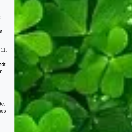
t
øs
 11.
ndt
an
de.
nes