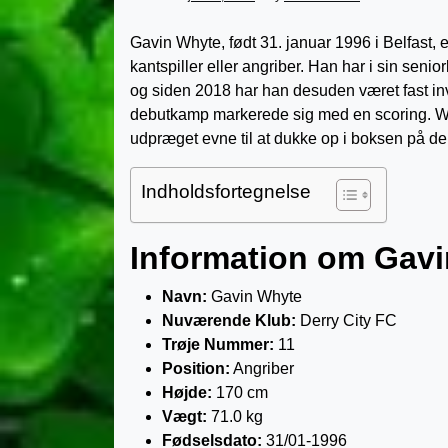
Gavin Whyte, født 31. januar 1996 i Belfast, 
kantspiller eller angriber. Han har i sin seni
og siden 2018 har han desuden været fast inv
debutkamp markerede sig med en scoring. Whyt
udpræget evne til at dukke op i boksen på de 
Indholdsfortegnelse
Information om Gav
Navn:
Gavin Whyte
Nuværende Klub:
Derry City FC
Trøje Nummer:
11
Position:
Angriber
Højde:
170 cm
Vægt:
71.0 kg
Fødselsdato:
31/01-1996