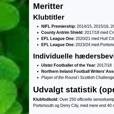
Meritter
Klubtitler
NIFL Premiership
: 2014/15, 2015/16, 
County Antrim Shield
: 2017/18 med C
EFL League One
: 2020/21 med Hull Cit
EFL League One
: 2023/24 med Portsm
Individuelle hædersbev
Ulster Footballer of the Year
: 2017/18
Northern Ireland Football Writers’ Ass
Player of the Round
i Scottish Challeng
Udvalgt statistik (opd
Klubfodbold:
Over 250 officielle seniorkampe
Portsmouth og Derry City, med mere end 40 må