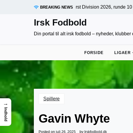
Skip
g sene afgørelser: First Division 2026, runde 10 samlet af irs
BREAKING NEWS
to
content
Irsk Fodbold
Din portal til alt irsk fodbold – nyheder, klubbe
FORSIDE
LIGAER
Spillere
→
Indhold
Gavin Whyte
Posted on
juli 26, 2025
by
Irskfodbold.dk