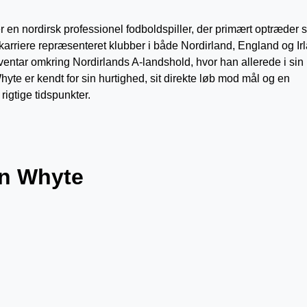
er en nordirsk professionel fodboldspiller, der primært optræder
orkarriere repræsenteret klubber i både Nordirland, England og Ir
entar omkring Nordirlands A-landshold, hvor han allerede i sin
e er kendt for sin hurtighed, sit direkte løb mod mål og en
rigtige tidspunkter.
in Whyte