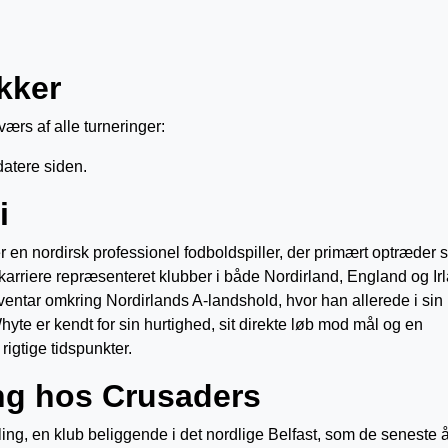
kker
ærs af alle turneringer:
datere siden.
i
er en nordirsk professionel fodboldspiller, der primært optræder
orkarriere repræsenteret klubber i både Nordirland, England og Ir
entar omkring Nordirlands A-landshold, hvor han allerede i sin
e er kendt for sin hurtighed, sit direkte løb mod mål og en
rigtige tidspunkter.
ing hos Crusaders
ing, en klub beliggende i det nordlige Belfast, som de seneste å