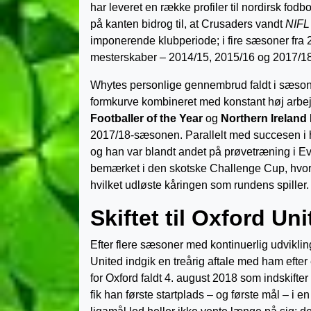
har leveret en række profiler til nordirsk f
på kanten bidrog til, at Crusaders vandt
NIFL
imponerende klubperiode; i fire sæsoner fra 2
mesterskaber – 2014/15, 2015/16 og 2017/1
Whytes personlige gennembrud faldt i sæsone
formkurve kombineret med konstant høj arbejds
Footballer of the Year
og
Northern Ireland 
2017/18-sæsonen. Parallelt med succesen i h
og han var blandt andet på prøvetræning i Ev
bemærket i den skotske Challenge Cup, hvor
hvilket udløste kåringen som rundens spiller.
Skiftet til Oxford Un
Efter flere sæsoner med kontinuerlig udviklin
United indgik en treårig aftale med ham efter 
for Oxford faldt 4. august 2018 som indskifte
fik han første startplads – og første mål – i