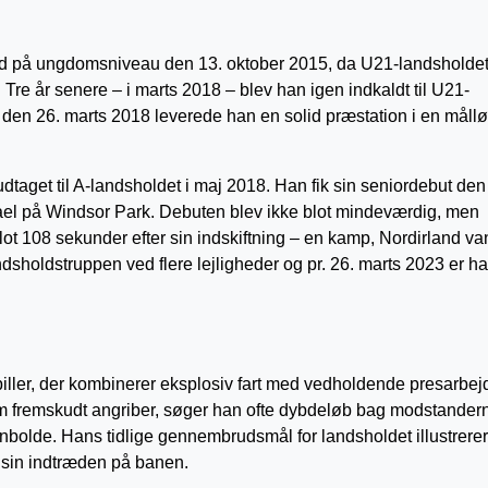
nd på ungdomsniveau den 13. oktober 2015, da U21-landsholde
re år senere – i marts 2018 – blev han igen indkaldt til U21-
 den 26. marts 2018 leverede han en solid præstation i en måll
taget til A-landsholdet i maj 2018. Han fik sin seniordebut den
el på Windsor Park. Debuten blev ikke blot mindeværdig, men
 blot 108 sekunder efter sin indskiftning – en kamp, Nordirland va
ndsholdstruppen ved flere lejligheder og pr. 26. marts 2023 er h
ller, der kombinerer eksplosiv fart med vedholdende presarbej
 fremskudt angriber, søger han ofte dybdeløb bag modstander
bolde. Hans tidlige gennembrudsmål for landsholdet illustrerer
r sin indtræden på banen.