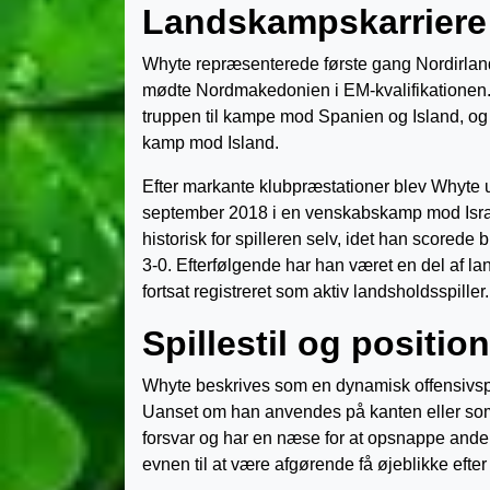
Landskampskarriere
Whyte repræsenterede første gang Nordirla
mødte Nordmakedonien i EM-kvalifikationen. T
truppen til kampe mod Spanien og Island, og
kamp mod Island.
Efter markante klubpræstationer blev Whyte ud
september 2018 i en venskabskamp mod Isra
historisk for spilleren selv, idet han scorede
3-0. Efterfølgende har han været en del af la
fortsat registreret som aktiv landsholdsspiller.
Spillestil og position
Whyte beskrives som en dynamisk offensivspi
Uanset om han anvendes på kanten eller som
forsvar og har en næse for at opsnappe anden
evnen til at være afgørende få øjeblikke efte