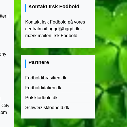
Kontakt Irsk Fodbold
ter i
Kontakt Irsk Fodbold på vores
centralmail
bggd@bggd.dk
-
mærk mailen Irsk Fodbold
ophy
Partnere
Fodboldibrasilien.dk
Fodboldiitalien.dk
Polskfodbold.dk
t
 City
Schweiziskfodbold.dk
 som