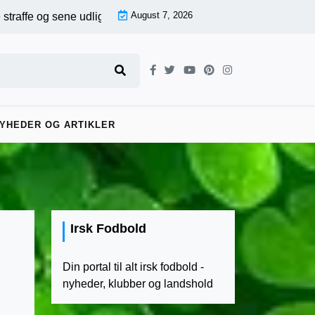
August 7, 2026
ene udligninger – First Division runde 17, kamp for kamp |
Sene a
YHEDER OG ARTIKLER
Irsk Fodbold
Din portal til alt irsk fodbold -
nyheder, klubber og landshold