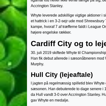
ligamål lod heller ikke vente længe på sig; de
Accrington Stanley.
Whyte leverede adskillige vigtige aktioner i 
et hattrick i en 3-2-sejr ude mod Shrewsbury
kampe, hvoraf 7 af træfferne faldt i League O
højere engelske rækker.
Cardiff City og to le
30. juli 2019 skiftede Whyte til Championship-k
Han fik debut allerede i sæsonåbneren mod W
Murphy.
Hull City (lejeaftale)
I jagten på regelmæssig spilletid blev Whyte d
sæsonen. Han debuterede to dage senere i 1
da Hull vandt 3-0 over Accrington Stanley. 
gav Whyte en medalje.