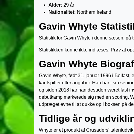
Alder:
29 år
Nationalitet:
Northern Ireland
Gavin Whyte Statisti
Statistik for Gavin Whyte i denne sæson, på tv
Statistikken kunne ikke indlæses. Prøv at op
Gavin Whyte Biograf
Gavin Whyte, født 31. januar 1996 i Belfast, 
kantspiller eller angriber. Han har i sin seni
og siden 2018 har han desuden været fast inv
debutkamp markerede sig med en scoring. Whyt
udpræget evne til at dukke op i boksen på de 
Tidlige år og udvikl
Whyte er et produkt af Crusaders’ talentudvikl