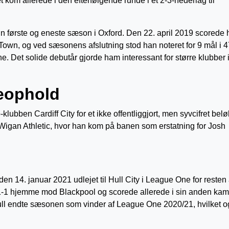
t kom allerede i den efterfølgende runde i et 2-3-nederlag til
sin første og eneste sæson i Oxford. Den 22. april 2019 scorede
 Town, og ved sæsonens afslutning stod han noteret for 9 mål i 4
ne. Det solide debutår gjorde ham interessant for større klubber 
jeophold
lubben Cardiff City for et ikke offentliggjort, men syvcifret belø
igan Athletic, hvor han kom på banen som erstatning for Josh
en 14. januar 2021 udlejet til Hull City i League One for resten 
-1 hjemme mod Blackpool og scorede allerede i sin anden kam
Hull endte sæsonen som vinder af League One 2020/21, hvilket 