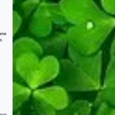
amme
e.