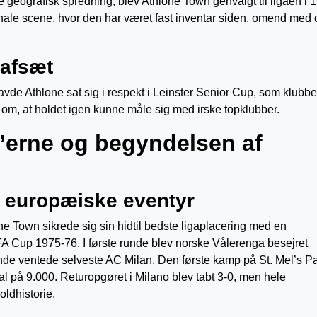
e geografisk spredning, blev Athlone Town genvalgt til ligaen i 
nale scene, hvor den har været fast inventar siden, omend med 
 afsæt
avde Athlone sat sig i respekt i Leinster Senior Cup, som klubb
al om, at holdet igen kunne måle sig med irske topklubber.
0’erne og begyndelsen af
e europæiske eventyr
 Town sikrede sig sin hidtil bedste ligaplacering med en
A Cup 1975-76. I første runde blev norske Vålerenga besejret
unde ventede selveste AC Milan. Den første kamp på St. Mel’s P
al på 9.000. Returopgøret i Milano blev tabt 3-0, men hele
oldhistorie.