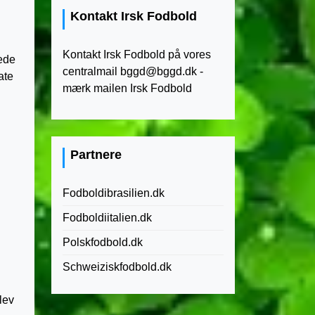
Kontakt Irsk Fodbold
Kontakt Irsk Fodbold på vores
dede
centralmail
bggd@bggd.dk
-
ate
mærk mailen Irsk Fodbold
Partnere
Fodboldibrasilien.dk
Fodboldiitalien.dk
Polskfodbold.dk
Schweiziskfodbold.dk
lev