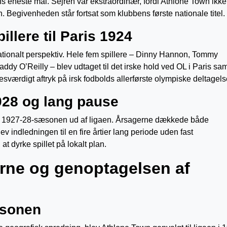
 eneste mål. Sejren var ekstraordinær, fordi Athlone Town ikke
. Begivenheden står fortsat som klubbens første nationale titel.
llere til Paris 1924
ionalt perspektiv. Hele fem spillere – Dinny Hannon, Tommy
dy O’Reilly – blev udtaget til det irske hold ved OL i Paris s
værdigt aftryk på irsk fodbolds allerførste olympiske deltagels
928 og lang pause
efter 1927-28-sæsonen ud af ligaen. Årsagerne dækkede både
v indledningen til en fire årtier lang periode uden fast
at dyrke spillet på lokalt plan.
erne og genoptagelsen af
æsonen