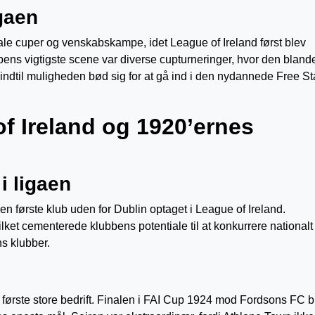
igaen
onale cuper og venskabskampe, idet League of Ireland først blev
bens vigtigste scene var diverse cupturneringer, hvor den blan
 indtil muligheden bød sig for at gå ind i den nydannede Free St
f Ireland og 1920’ernes
i ligaen
 første klub uden for Dublin optaget i League of Ireland.
et cementerede klubbens potentiale til at konkurrere nationalt
ns klubber.
n første store bedrift. Finalen i FAI Cup 1924 mod Fordsons FC b