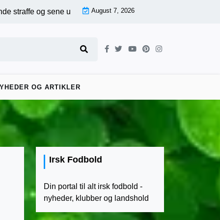
August 7, 2026
sene udligninger – First Division runde 17, kamp for kamp |
Sene
YHEDER OG ARTIKLER
Irsk Fodbold
Din portal til alt irsk fodbold -
nyheder, klubber og landshold