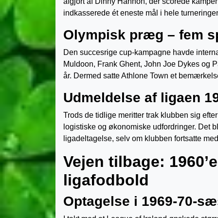
afgjort af Dinny Hannon, der scorede kampens
indkasserede ét eneste mål i hele turneringen
Olympisk præg – fem spi
Den succesrige cup-kampagne havde internat
Muldoon, Frank Ghent, John Joe Dykes og Pad
år. Dermed satte Athlone Town et bemærkelses
Udmeldelse af ligaen 1
Trods de tidlige meritter trak klubben sig 
logistiske og økonomiske udfordringer. Det ble
ligadeltagelse, selv om klubben fortsatte med 
Vejen tilbage: 1960’
ligafodbold
Optagelse i 1969-70-s