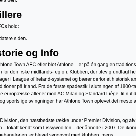
e siden.
llere
FCs hold:
datere siden.
torie og Info
thlone Town AFC eller blot Athlone – er på én gang en tradition
 for den irske midtlands-region. Klubben, der blev grundlagt hel
ger i League of Ireland-systemet og bærer derfor et historisk a
ditioner på Irland. Fra de første spadestik i slutningen af 1800-tal
ke europæiske aftener mod AC Milan og Standard Liège, til nuti
g sportslige svingninger, har Athlone Town oplevet det meste a
st Division, den næstbedste række under Premier Division, og afv
 lokalt kendt som Lissywoollen – der åbnede i 2007. De ikon
emmebanetrøjen, er blevet synonymt med klubben, mens