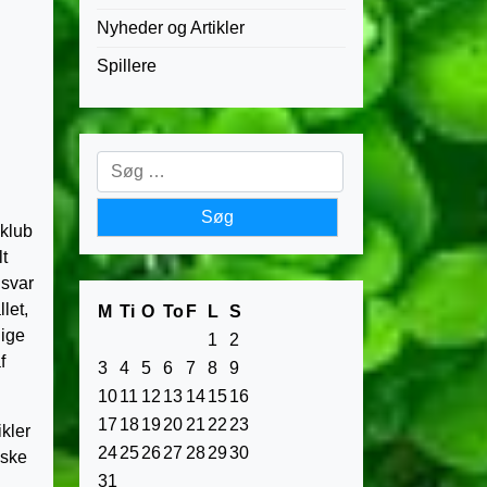
Nyheder og Artikler
Spillere
Søg
efter:
sklub
t
nsvar
let,
M
Ti
O
To
F
L
S
dige
1
2
f
3
4
5
6
7
8
9
10
11
12
13
14
15
16
17
18
19
20
21
22
23
ikler
24
25
26
27
28
29
30
iske
31