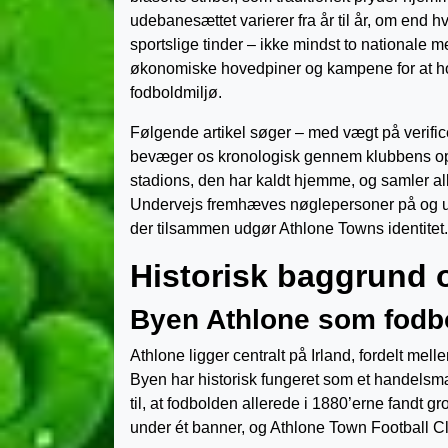
udebanesættet varierer fra år til år, om end h
sportslige tinder – ikke mindst to nationale
økonomiske hovedpiner og kampene for at hol
fodboldmiljø.
Følgende artikel søger – med vægt på verific
bevæger os kronologisk gennem klubbens op-
stadions, den har kaldt hjemme, og samler all
Undervejs fremhæves nøglepersoner på og ud
der tilsammen udgør Athlone Towns identitet.
Historisk baggrund
Byen Athlone som fodb
Athlone ligger centralt på Irland, fordelt
Byen har historisk fungeret som et handels
til, at fodbolden allerede i 1880’erne fandt gro
under ét banner, og Athlone Town Football Clu