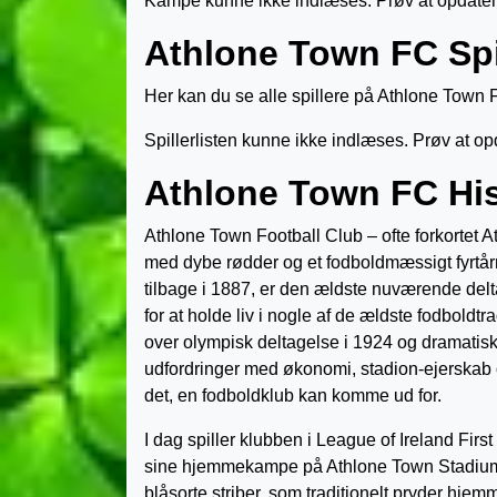
Kampe kunne ikke indlæses. Prøv at opdater
Athlone Town FC Spi
Her kan du se alle spillere på Athlone Town 
Spillerlisten kunne ikke indlæses. Prøv at op
Athlone Town FC His
Athlone Town Football Club – ofte forkortet A
med dybe rødder og et fodboldmæssigt fyrtårn
tilbage i 1887, er den ældste nuværende delta
for at holde liv i nogle af de ældste fodboldtra
over olympisk deltagelse i 1924 og dramatis
udfordringer med økonomi, stadion-ejerskab o
det, en fodboldklub kan komme ud for.
I dag spiller klubben i League of Ireland Fir
sine hjemmekampe på Athlone Town Stadium –
blåsorte striber, som traditionelt pryder hj