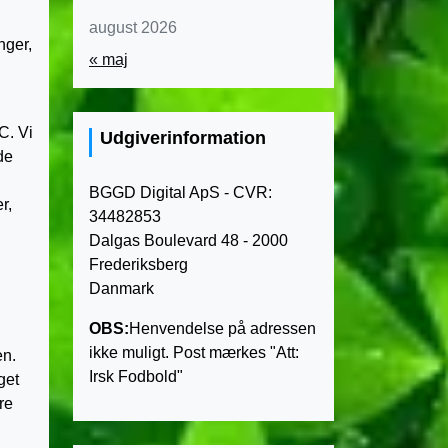
august 2026
nger,
« maj
C. Vi
Udgiverinformation
de
BGGD Digital ApS - CVR:
r,
34482853
Dalgas Boulevard 48 - 2000
Frederiksberg
Danmark
OBS:
Henvendelse på adressen
ikke muligt. Post mærkes "Att:
en.
Irsk Fodbold"
get
re