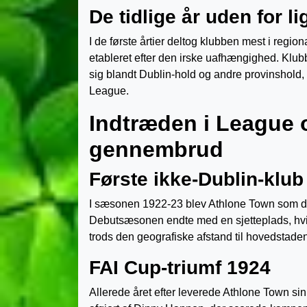
De tidlige år uden for l
I de første årtier deltog klubben mest i regi
etableret efter den irske uafhængighed. Klub
sig blandt Dublin-hold og andre provinshold,
League.
Indtræden i League o
gennembrud
Første ikke-Dublin-klub 
I sæsonen 1922-23 blev Athlone Town som den
Debutsæsonen endte med en sjetteplads, hvilk
trods den geografiske afstand til hovedstade
FAI Cup-triumf 1924
Allerede året efter leverede Athlone Town si