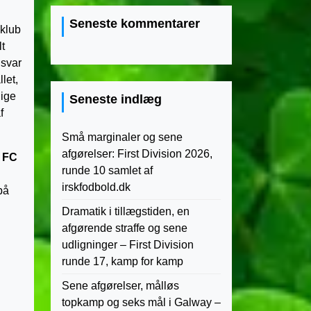
Seneste kommentarer
sklub
t
nsvar
let,
dige
Seneste indlæg
f
Små marginaler og sene
afgørelser: First Division 2026,
 FC
runde 10 samlet af
irskfodbold.dk
på
Dramatik i tillægstiden, en
afgørende straffe og sene
udligninger – First Division
runde 17, kamp for kamp
Sene afgørelser, målløs
topkamp og seks mål i Galway –