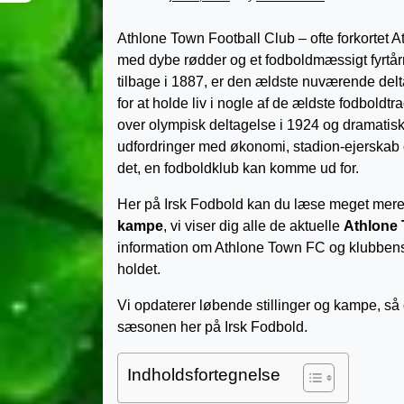
Athlone Town Football Club – ofte forkortet A
med dybe rødder og et fodboldmæssigt fyrtårn
tilbage i 1887, er den ældste nuværende delta
for at holde liv i nogle af de ældste fodboldtra
over olympisk deltagelse i 1924 og dramatis
udfordringer med økonomi, stadion-ejerskab o
det, en fodboldklub kan komme ud for.
Her på Irsk Fodbold kan du læse meget mere
kampe
, vi viser dig alle de aktuelle
Athlone 
information om Athlone Town FC og klubbens 
holdet.
Vi opdaterer løbende stillinger og kampe, så 
sæsonen her på Irsk Fodbold.
Indholdsfortegnelse