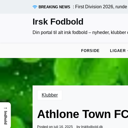
Skip
 og sene afgørelser: First Division 2026, runde 10 samlet af ir
BREAKING NEWS
to
content
Irsk Fodbold
Din portal til alt irsk fodbold – nyheder, klubbe
FORSIDE
LIGAER
Klubber
→
Athlone Town F
Indhold
Posted on
juli 16, 2025
by
Irskfodbold.dk