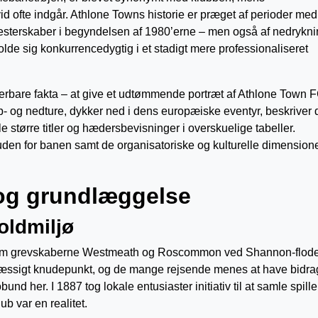
vid ofte indgår. Athlone Towns historie er præget af perioder med
 mesterskaber i begyndelsen af 1980’erne – men også af nedrykni
de sig konkurrencedygtig i et stadigt mere professionaliseret
erbare fakta – at give et udtømmende portræt af Athlone Town F
 og nedture, dykker ned i dens europæiske eventyr, beskriver 
e større titler og hædersbevisninger i overskuelige tabeller.
en for banen samt de organisatoriske og kulturelle dimensione
 og grundlæggelse
oldmiljø
 mellem grevskaberne Westmeath og Roscommon ved Shannon-flod
mæssigt knudepunkt, og de mange rejsende menes at have bidra
bund her. I 1887 tog lokale entusiaster initiativ til at samle spille
b var en realitet.