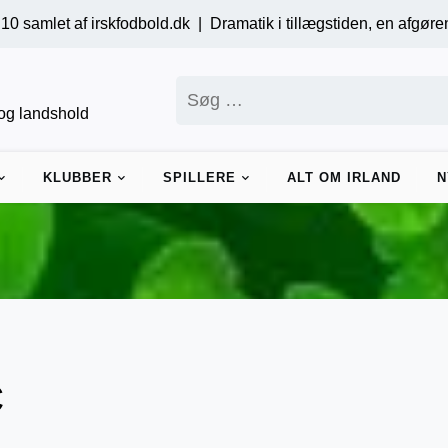
skfodbold.dk |
Dramatik i tillægstiden, en afgørende straffe og 
Søg
efter:
r og landshold
KLUBBER
SPILLERE
ALT OM IRLAND
N
C