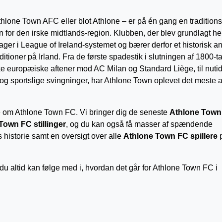
thlone Town AFC eller blot Athlone – er på én gang en tradition
 for den irske midtlands-region. Klubben, der blev grundlagt hel
ger i League of Ireland-systemet og bærer derfor et historisk a
ditioner på Irland. Fra de første spadestik i slutningen af 1800-tal
ke europæiske aftener mod AC Milan og Standard Liège, til nuti
g sportslige svingninger, har Athlone Town oplevet det meste a
 om Athlone Town FC. Vi bringer dig de seneste
Athlone Town
Town FC stillinger
, og du kan også få masser af spændende
historie samt en oversigt over alle
Athlone Town FC spillere
du altid kan følge med i, hvordan det går for Athlone Town FC i