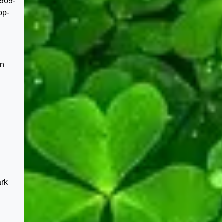
1969-
op-
en
ark