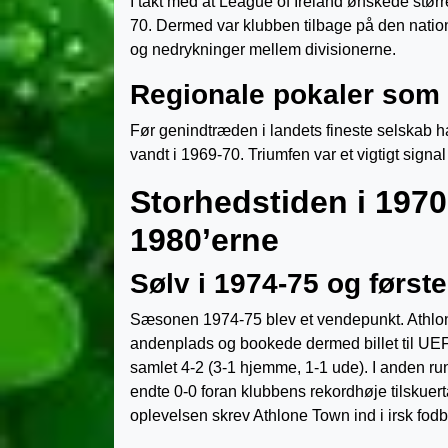
I takt med at League of Ireland ønskede størr
70. Dermed var klubben tilbage på den natio
og nedrykninger mellem divisionerne.
Regionale pokaler som
Før genindtræden i landets fineste selskab h
vandt i 1969-70. Triumfen var et vigtigt sign
Storhedstiden i 197
1980’erne
Sølv i 1974-75 og først
Sæsonen 1974-75 blev et vendepunkt. Athlone
andenplads og bookede dermed billet til UEF
samlet 4-2 (3-1 hjemme, 1-1 ude). I anden r
endte 0-0 foran klubbens rekordhøje tilskuert
oplevelsen skrev Athlone Town ind i irsk fodb