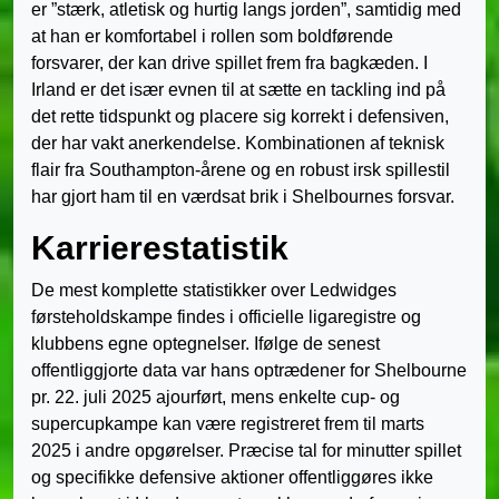
er ”stærk, atletisk og hurtig langs jorden”, samtidig med
at han er komfortabel i rollen som boldførende
forsvarer, der kan drive spillet frem fra bagkæden. I
Irland er det især evnen til at sætte en tackling ind på
det rette tidspunkt og placere sig korrekt i defensiven,
der har vakt anerkendelse. Kombinationen af teknisk
flair fra Southampton-årene og en robust irsk spillestil
har gjort ham til en værdsat brik i Shelbournes forsvar.
Karrierestatistik
De mest komplette statistikker over Ledwidges
førsteholdskampe findes i officielle ligaregistre og
klubbens egne optegnelser. Ifølge de senest
offentliggjorte data var hans optrædener for Shelbourne
pr. 22. juli 2025 ajourført, mens enkelte cup- og
supercupkampe kan være registreret frem til marts
2025 i andre opgørelser. Præcise tal for minutter spillet
og specifikke defensive aktioner offentliggøres ikke