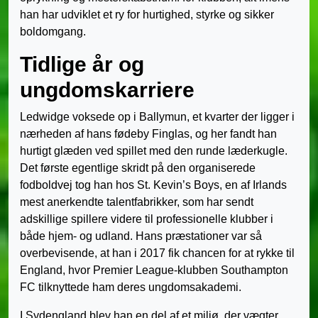
han har udviklet et ry for hurtighed, styrke og sikker
boldomgang.
Tidlige år og
ungdomskarriere
Ledwidge voksede op i Ballymun, et kvarter der ligger i
nærheden af hans fødeby Finglas, og her fandt han
hurtigt glæden ved spillet med den runde læderkugle.
Det første egentlige skridt på den organiserede
fodboldvej tog han hos St. Kevin’s Boys, en af Irlands
mest anerkendte talentfabrikker, som har sendt
adskillige spillere videre til professionelle klubber i
både hjem- og udland. Hans præstationer var så
overbevisende, at han i 2017 fik chancen for at rykke til
England, hvor Premier League-klubben Southampton
FC tilknyttede ham deres ungdomsakademi.
I Sydengland blev han en del af et miljø, der vægter