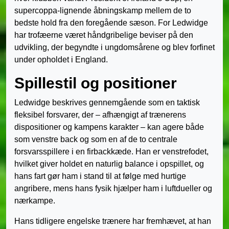
supercoppa-lignende åbningskamp mellem de to
bedste hold fra den foregående sæson. For Ledwidge
har trofæerne været håndgribelige beviser på den
udvikling, der begyndte i ungdomsårene og blev forfinet
under opholdet i England.
Spillestil og positioner
Ledwidge beskrives gennemgående som en taktisk
fleksibel forsvarer, der – afhængigt af trænerens
dispositioner og kampens karakter – kan agere både
som venstre back og som en af de to centrale
forsvarsspillere i en firbackkæde. Han er venstrefodet,
hvilket giver holdet en naturlig balance i opspillet, og
hans fart gør ham i stand til at følge med hurtige
angribere, mens hans fysik hjælper ham i luftdueller og
nærkampe.
Hans tidligere engelske trænere har fremhævet, at han