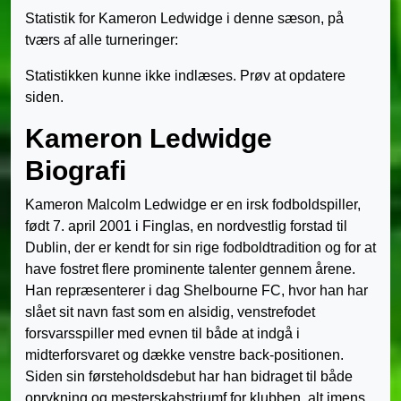
Statistik for Kameron Ledwidge i denne sæson, på
tværs af alle turneringer:
Statistikken kunne ikke indlæses. Prøv at opdatere
siden.
Kameron Ledwidge
Biografi
Kameron Malcolm Ledwidge er en irsk fodboldspiller,
født 7. april 2001 i Finglas, en nordvestlig forstad til
Dublin, der er kendt for sin rige fodboldtradition og for at
have fostret flere prominente talenter gennem årene.
Han repræsenterer i dag Shelbourne FC, hvor han har
slået sit navn fast som en alsidig, venstrefodet
forsvarsspiller med evnen til både at indgå i
midterforsvaret og dække venstre back-positionen.
Siden sin førsteholdsdebut har han bidraget til både
oprykning og mesterskabstriumf for klubben, alt imens