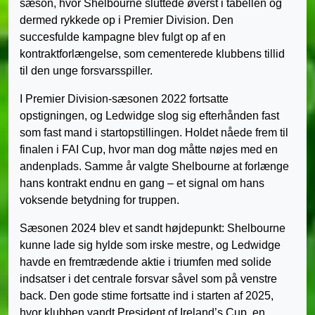
sæson, hvor Shelbourne sluttede øverst i tabellen og
dermed rykkede op i Premier Division. Den
succesfulde kampagne blev fulgt op af en
kontraktforlængelse, som cementerede klubbens tillid
til den unge forsvarsspiller.
I Premier Division-sæsonen 2022 fortsatte
opstigningen, og Ledwidge slog sig efterhånden fast
som fast mand i startopstillingen. Holdet nåede frem til
finalen i FAI Cup, hvor man dog måtte nøjes med en
andenplads. Samme år valgte Shelbourne at forlænge
hans kontrakt endnu en gang – et signal om hans
voksende betydning for truppen.
Sæsonen 2024 blev et sandt højdepunkt: Shelbourne
kunne lade sig hylde som irske mestre, og Ledwidge
havde en fremtrædende aktie i triumfen med solide
indsatser i det centrale forsvar såvel som på venstre
back. Den gode stime fortsatte ind i starten af 2025,
hvor klubben vandt President of Ireland’s Cup, en