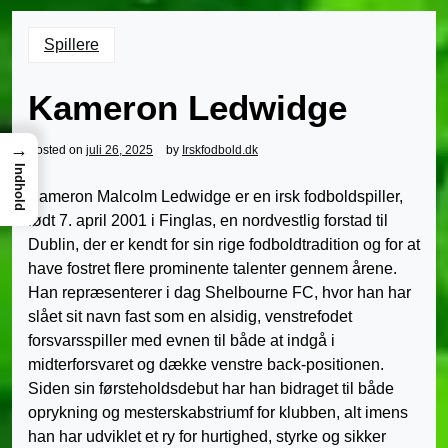
Spillere
Kameron Ledwidge
→
Posted on
juli 26, 2025
by
Irskfodbold.dk
Indhold
Kameron Malcolm Ledwidge er en irsk fodboldspiller,
født 7. april 2001 i Finglas, en nordvestlig forstad til
Dublin, der er kendt for sin rige fodboldtradition og for at
have fostret flere prominente talenter gennem årene.
Han repræsenterer i dag Shelbourne FC, hvor han har
slået sit navn fast som en alsidig, venstrefodet
forsvarsspiller med evnen til både at indgå i
midterforsvaret og dække venstre back-positionen.
Siden sin førsteholdsdebut har han bidraget til både
oprykning og mesterskabstriumf for klubben, alt imens
han har udviklet et ry for hurtighed, styrke og sikker