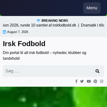
Skip
Menu
to
content
BREAKING NEWS
n 2026, runde 10 samlet af irskfodbold.dk |
Dramatik i tillægsti
August 7, 2026
Irsk Fodbold
Din portal til alt irsk fodbold – nyheder, klubber og
landshold
Søg
efter: