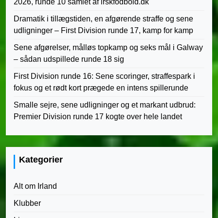
2026, runde 10 samlet af irskfodbold.dk
Dramatik i tillægstiden, en afgørende straffe og sene
udligninger – First Division runde 17, kamp for kamp
Sene afgørelser, målløs topkamp og seks mål i Galway
– sådan udspillede runde 18 sig
First Division runde 16: Sene scoringer, straffespark i
fokus og et rødt kort prægede en intens spillerunde
Smalle sejre, sene udligninger og et markant udbrud:
Premier Division runde 17 kogte over hele landet
Kategorier
Alt om Irland
Klubber