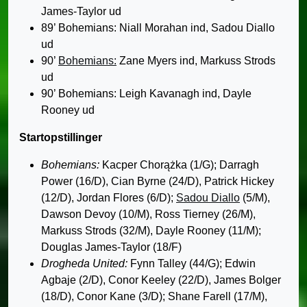
James-Taylor ud
89’ Bohemians: Niall Morahan ind, Sadou Diallo
ud
90’
Bohemians:
Zane Myers ind, Markuss Strods
ud
90’ Bohemians: Leigh Kavanagh ind, Dayle
Rooney ud
Startopstillinger
Bohemians:
Kacper Chorążka (1/G); Darragh
Power (16/D), Cian Byrne (24/D), Patrick Hickey
(12/D), Jordan Flores (6/D);
Sadou Diallo
(5/M),
Dawson Devoy (10/M), Ross Tierney (26/M),
Markuss Strods (32/M), Dayle Rooney (11/M);
Douglas James-Taylor (18/F)
Drogheda United:
Fynn Talley (44/G); Edwin
Agbaje (2/D), Conor Keeley (22/D), James Bolger
(18/D), Conor Kane (3/D); Shane Farell (17/M),