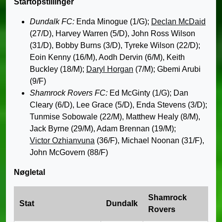
Startopstillinger
Dundalk FC:
Enda Minogue (1/G);
Declan McDaid
(27/D), Harvey Warren (5/D), John Ross Wilson
(31/D), Bobby Burns (3/D), Tyreke Wilson (22/D);
Eoin Kenny (16/M), Aodh Dervin (6/M), Keith
Buckley (18/M);
Daryl Horgan
(7/M); Gbemi Arubi
(9/F)
Shamrock Rovers FC:
Ed McGinty (1/G); Dan
Cleary (6/D), Lee Grace (5/D), Enda Stevens (3/D);
Tunmise Sobowale (22/M), Matthew Healy (8/M),
Jack Byrne (29/M), Adam Brennan (19/M);
Victor Ozhianvuna
(36/F), Michael Noonan (31/F),
John McGovern (88/F)
Nøgletal
Shamrock
Stat
Dundalk
Rovers