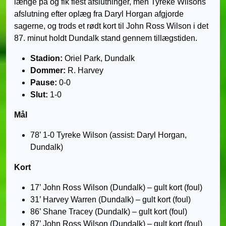
længe på og fik flest afslutninger, men Tyreke Wilsons
afslutning efter oplæg fra Daryl Horgan afgjorde
sagerne, og trods et rødt kort til John Ross Wilson i det
87. minut holdt Dundalk stand gennem tillægstiden.
Stadion:
Oriel Park, Dundalk
Dommer:
R. Harvey
Pause:
0-0
Slut:
1-0
Mål
78’ 1-0 Tyreke Wilson (assist: Daryl Horgan,
Dundalk)
Kort
17’ John Ross Wilson (Dundalk) – gult kort (foul)
31’ Harvey Warren (Dundalk) – gult kort (foul)
86’ Shane Tracey (Dundalk) – gult kort (foul)
87’ John Ross Wilson (Dundalk) – gult kort (foul)