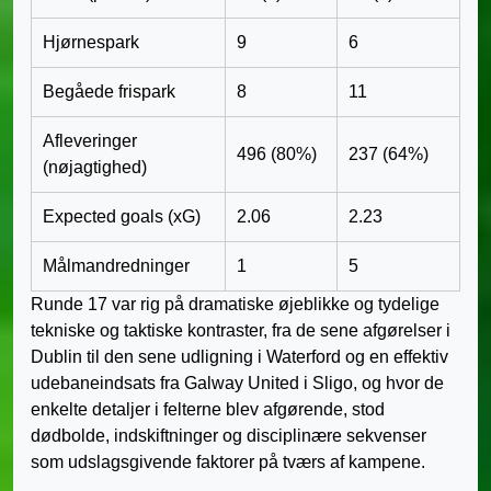
Hjørnespark
9
6
Begåede frispark
8
11
Afleveringer
496 (80%)
237 (64%)
(nøjagtighed)
Expected goals (xG)
2.06
2.23
Målmandredninger
1
5
Runde 17 var rig på dramatiske øjeblikke og tydelige
tekniske og taktiske kontraster, fra de sene afgørelser i
Dublin til den sene udligning i Waterford og en effektiv
udebaneindsats fra Galway United i Sligo, og hvor de
enkelte detaljer i felterne blev afgørende, stod
dødbolde, indskiftninger og disciplinære sekvenser
som udslagsgivende faktorer på tværs af kampene.