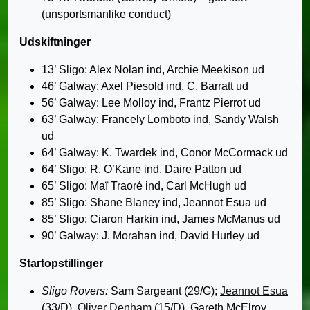
(unsportsmanlike conduct)
Udskiftninger
13’ Sligo: Alex Nolan ind, Archie Meekison ud
46’ Galway: Axel Piesold ind, C. Barratt ud
56’ Galway: Lee Molloy ind, Frantz Pierrot ud
63’ Galway: Francely Lomboto ind, Sandy Walsh
ud
64’ Galway: K. Twardek ind, Conor McCormack ud
64’ Sligo: R. O’Kane ind, Daire Patton ud
65’ Sligo: Maï Traoré ind, Carl McHugh ud
85’ Sligo: Shane Blaney ind, Jeannot Esua ud
85’ Sligo: Ciaron Harkin ind, James McManus ud
90’ Galway: J. Morahan ind, David Hurley ud
Startopstillinger
Sligo Rovers:
Sam Sargeant (29/G);
Jeannot Esua
(33/D),
Oliver Denham
(15/D), Gareth McElroy