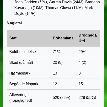
Jago Godden (6/M), Warren Davis (24/M), Brandon
Kavanagh (10/M), Thomas Oluwa (11/M); Mark
Doyle (14/F)
Nøgletal
Drogheda
Stat
Bohemians
Utd
Boldbesiddelse
71%
29%
Skud (på mål)
20 (8)
4 (2)
Hjørnespark
13
3
Begåede frispark
12
15
Afleveringer
520 (82%)
228 (55%)
(nøjagtighed)