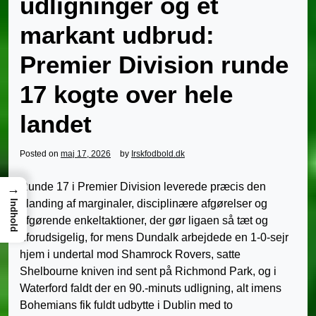
udligninger og et
markant udbrud:
Premier Division runde
17 kogte over hele
landet
Posted on
maj 17, 2026
by
Irskfodbold.dk
Runde 17 i Premier Division leverede præcis den
→
blanding af marginaler, disciplinære afgørelser og
Indhold
afgørende enkeltaktioner, der gør ligaen så tæt og
uforudsigelig, for mens Dundalk arbejdede en 1-0-sejr
hjem i undertal mod Shamrock Rovers, satte
Shelbourne kniven ind sent på Richmond Park, og i
Waterford faldt der en 90.-minuts udligning, alt imens
Bohemians fik fuldt udbytte i Dublin med to