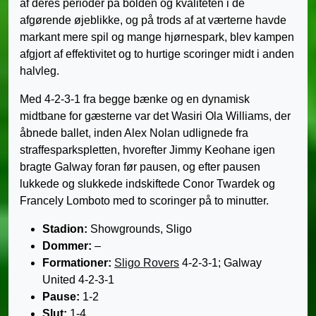
af deres perioder på bolden og kvaliteten i de
afgørende øjeblikke, og på trods af at værterne havde
markant mere spil og mange hjørnespark, blev kampen
afgjort af effektivitet og to hurtige scoringer midt i anden
halvleg.
Med 4-2-3-1 fra begge bænke og en dynamisk
midtbane for gæsterne var det Wasiri Ola Williams, der
åbnede ballet, inden Alex Nolan udlignede fra
straffesparkspletten, hvorefter Jimmy Keohane igen
bragte Galway foran før pausen, og efter pausen
lukkede og slukkede indskiftede Conor Twardek og
Francely Lomboto med to scoringer på to minutter.
Stadion:
Showgrounds, Sligo
Dommer:
–
Formationer:
Sligo Rovers
4-2-3-1; Galway
United 4-2-3-1
Pause:
1-2
Slut:
1-4