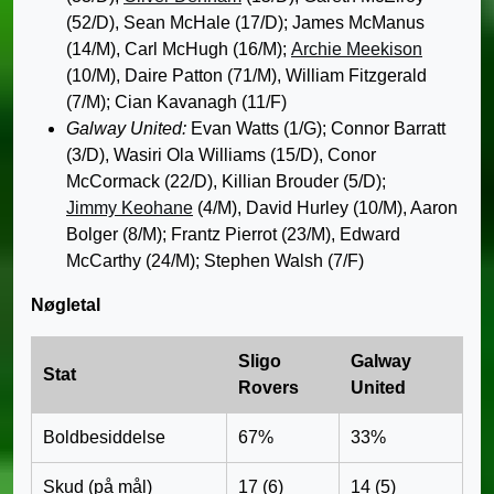
(52/D), Sean McHale (17/D); James McManus
(14/M), Carl McHugh (16/M);
Archie Meekison
(10/M), Daire Patton (71/M), William Fitzgerald
(7/M); Cian Kavanagh (11/F)
Galway United:
Evan Watts (1/G); Connor Barratt
(3/D), Wasiri Ola Williams (15/D), Conor
McCormack (22/D), Killian Brouder (5/D);
Jimmy Keohane
(4/M), David Hurley (10/M), Aaron
Bolger (8/M); Frantz Pierrot (23/M), Edward
McCarthy (24/M); Stephen Walsh (7/F)
Nøgletal
Sligo
Galway
Stat
Rovers
United
Boldbesiddelse
67%
33%
Skud (på mål)
17 (6)
14 (5)