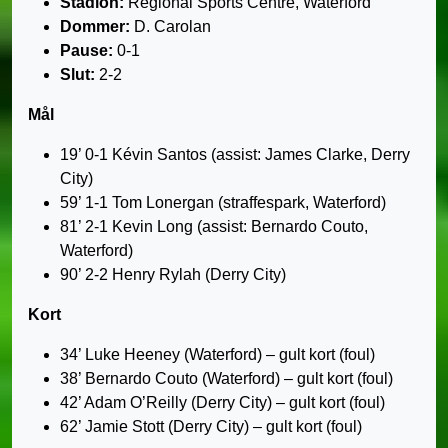
Stadion:
Regional Sports Centre, Waterford
Dommer:
D. Carolan
Pause:
0-1
Slut:
2-2
Mål
19’ 0-1 Kévin Santos (assist: James Clarke, Derry
City)
59’ 1-1 Tom Lonergan (straffespark, Waterford)
81’ 2-1 Kevin Long (assist: Bernardo Couto,
Waterford)
90’ 2-2 Henry Rylah (Derry City)
Kort
34’ Luke Heeney (Waterford) – gult kort (foul)
38’ Bernardo Couto (Waterford) – gult kort (foul)
42’ Adam O’Reilly (Derry City) – gult kort (foul)
62’ Jamie Stott (Derry City) – gult kort (foul)