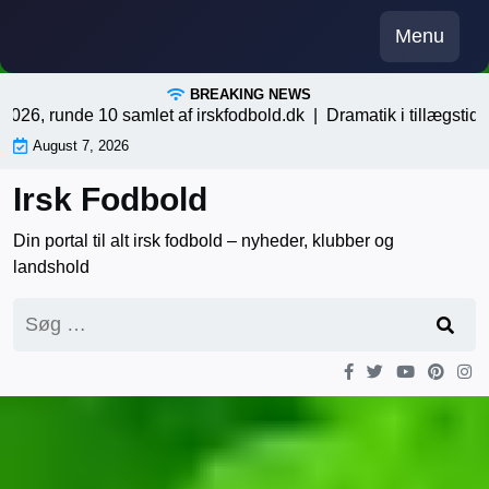
Skip
Menu
to
content
BREAKING NEWS
unde 10 samlet af irskfodbold.dk |
Dramatik i tillægstiden, en a
August 7, 2026
Irsk Fodbold
Din portal til alt irsk fodbold – nyheder, klubber og
landshold
Søg
efter: