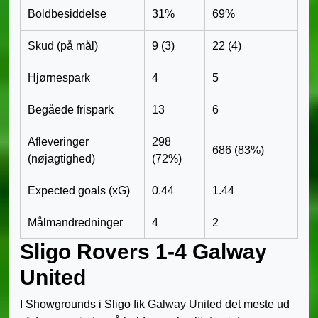
Boldbesiddelse
31%
69%
Skud (på mål)
9 (3)
22 (4)
Hjørnespark
4
5
Begåede frispark
13
6
Afleveringer
298
686 (83%)
(nøjagtighed)
(72%)
Expected goals (xG)
0.44
1.44
Målmandredninger
4
2
Sligo Rovers 1-4 Galway
United
I Showgrounds i Sligo fik
Galway United
det meste ud