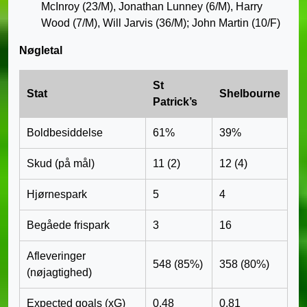
McInroy (23/M), Jonathan Lunney (6/M), Harry
Wood (7/M), Will Jarvis (36/M); John Martin (10/F)
Nøgletal
St
Stat
Shelbourne
Patrick’s
Boldbesiddelse
61%
39%
Skud (på mål)
11 (2)
12 (4)
Hjørnespark
5
4
Begåede frispark
3
16
Afleveringer
548 (85%)
358 (80%)
(nøjagtighed)
Expected goals (xG)
0.48
0.81