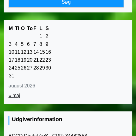
M
Ti
O
To
F
L
S
1
2
3
4
5
6
7
8
9
10
11
12
13
14
15
16
17
18
19
20
21
22
23
24
25
26
27
28
29
30
31
august 2026
« maj
Udgiverinformation
BGGD Digital ApS - CVR: 34482853