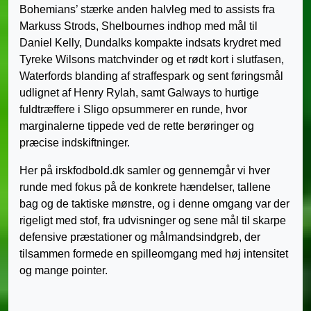
Bohemians’ stærke anden halvleg med to assists fra
Markuss Strods, Shelbournes indhop med mål til
Daniel Kelly, Dundalks kompakte indsats krydret med
Tyreke Wilsons matchvinder og et rødt kort i slutfasen,
Waterfords blanding af straffespark og sent føringsmål
udlignet af Henry Rylah, samt Galways to hurtige
fuldtræffere i Sligo opsummerer en runde, hvor
marginalerne tippede ved de rette berøringer og
præcise indskiftninger.
Her på irskfodbold.dk samler og gennemgår vi hver
runde med fokus på de konkrete hændelser, tallene
bag og de taktiske mønstre, og i denne omgang var der
rigeligt med stof, fra udvisninger og sene mål til skarpe
defensive præstationer og målmandsindgreb, der
tilsammen formede en spilleomgang med høj intensitet
og mange pointer.