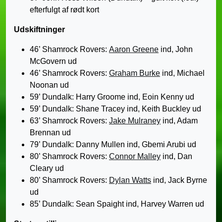
efterfulgt af rødt kort
Udskiftninger
46’ Shamrock Rovers:
Aaron Greene
ind, John
McGovern ud
46’ Shamrock Rovers:
Graham Burke
ind, Michael
Noonan ud
59’ Dundalk: Harry Groome ind, Eoin Kenny ud
59’ Dundalk: Shane Tracey ind, Keith Buckley ud
63’ Shamrock Rovers:
Jake Mulraney
ind, Adam
Brennan ud
79’ Dundalk: Danny Mullen ind, Gbemi Arubi ud
80’ Shamrock Rovers:
Connor Malley
ind, Dan
Cleary ud
80’ Shamrock Rovers:
Dylan Watts
ind, Jack Byrne
ud
85’ Dundalk: Sean Spaight ind, Harvey Warren ud