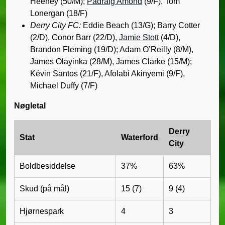
Heeney (50/M);
Pádraig Amond
(9/F), Tom
Lonergan (18/F)
Derry City FC:
Eddie Beach (13/G); Barry Cotter
(2/D), Conor Barr (22/D),
Jamie Stott
(4/D),
Brandon Fleming (19/D); Adam O’Reilly (8/M),
James Olayinka (28/M), James Clarke (15/M);
Kévin Santos (21/F), Afolabi Akinyemi (9/F),
Michael Duffy (7/F)
Nøgletal
Derry
Stat
Waterford
City
Boldbesiddelse
37%
63%
Skud (på mål)
15 (7)
9 (4)
Hjørnespark
4
3