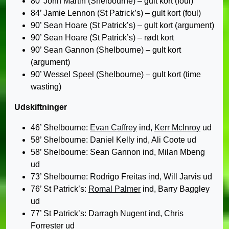
80’ John Martin (Shelbourne) – gult kort (foul)
84’ Jamie Lennon (St Patrick’s) – gult kort (foul)
90’ Sean Hoare (St Patrick’s) – gult kort (argument)
90’ Sean Hoare (St Patrick’s) – rødt kort
90’ Sean Gannon (Shelbourne) – gult kort
(argument)
90’ Wessel Speel (Shelbourne) – gult kort (time
wasting)
Udskiftninger
46’ Shelbourne:
Evan Caffrey
ind,
Kerr McInroy
ud
58’ Shelbourne: Daniel Kelly ind, Ali Coote ud
58’ Shelbourne: Sean Gannon ind, Milan Mbeng
ud
73’ Shelbourne: Rodrigo Freitas ind, Will Jarvis ud
76’ St Patrick’s:
Romal Palmer
ind, Barry Baggley
ud
77’ St Patrick’s: Darragh Nugent ind, Chris
Forrester ud