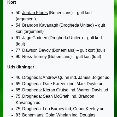
Kort
50’
Jordan Flores
(Bohemians) – gult kort
(argument)
54’
Brandon Kavanagh
(Drogheda United) – gult
kort (argument)
61’ Jago Godden (Drogheda United) – gult kort
(foul)
77’ Dawson Devoy (Bohemians) – gult kort (foul)
90’ Ross Tierney (Bohemians) – gult kort (foul)
Udskiftninger
46’ Drogheda: Andrew Quinn ind, James Bolger ud
65’ Drogheda: Dare Kareem ind, Mark Doyle ud
65’ Drogheda: Kieran Cruise ind, Warren Davis ud
75’ Drogheda: Sean McGrath ind, Brandon
Kavanagh ud
75’ Drogheda: Leo Burney ind, Conor Keeley ud
83’ Bohemians: Colm Whelan ind, Douglas