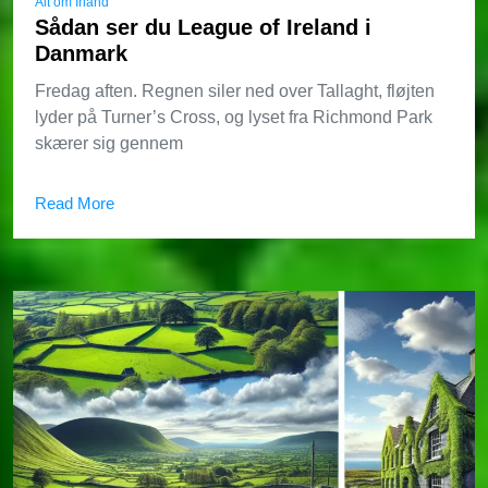
Alt om Irland
Sådan ser du League of Ireland i
Danmark
Fredag aften. Regnen siler ned over Tallaght, fløjten
lyder på Turner’s Cross, og lyset fra Richmond Park
skærer sig gennem
Read More