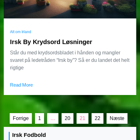
Alt om Irland
Irsk By Krydsord Løsninger
Står du med krydsordsbladet i hånden og mangler
svaret på ledetråden “Irsk by”? Så er du landet det helt
rigtige
Read More
Indlægsinddeling
Forrige
1
…
20
21
22
Næste
Irsk Fodbold