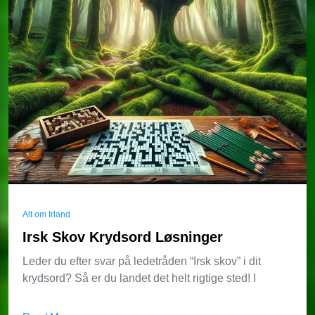
Alt om Irland
Irsk Skov Krydsord Løsninger
Leder du efter svar på ledetråden “Irsk skov” i dit
krydsord? Så er du landet det helt rigtige sted! I