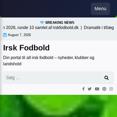
Skip
Menu
to
content
BREAKING NEWS
26, runde 10 samlet af irskfodbold.dk |
Dramatik i tillægstiden,
August 7, 2026
Irsk Fodbold
Din portal til alt irsk fodbold – nyheder, klubber og
landshold
Søg
efter: