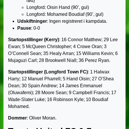
rød)
Longford: Oisin Hand (90’, gul)
Longford: Mohamed Boudiaf (90’, gul)
Udskiftninger
: Ingen registreret i kampdata.
Pause
: 0-0
Startopstillinger (Kerry)
: 16 Connor Matthew; 29 Lee
Ewan; 5 McQueen Christopher; 4 Crowe Oran; 3
O’Connell Sean; 35 Healy Arran; 15 Williams Kevin; 6
Mujaguzi Carl; 28 Brookwell Niall; 36 Perez Ryan.
Startopstillinger (Longford Town FC)
: 1 Halwax
Harry; 12 Manuel Pharrell; 5 Hand Oisin; 27 O’Shea
Dean; 30 Spain Andrew; 14 James Emmanuel
(Oluwafemi); 28 Moore Sean; 9 Campbell Francis; 17
Wade-Slater Luke; 16 Robinson Kyle; 10 Boudiaf
Mohamed.
Dommer
: Oliver Moran.