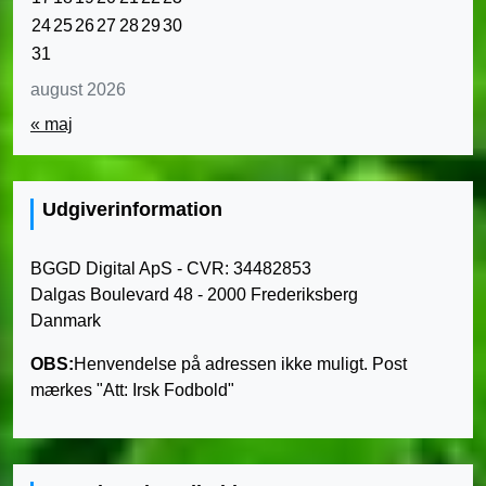
24
25
26
27
28
29
30
31
august 2026
« maj
Udgiverinformation
BGGD Digital ApS - CVR: 34482853
Dalgas Boulevard 48 - 2000 Frederiksberg
Danmark
OBS:
Henvendelse på adressen ikke muligt. Post
mærkes "Att: Irsk Fodbold"