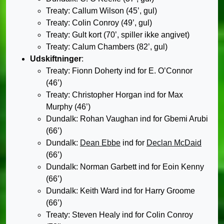
Treaty: Callum Wilson (45’, gul)
Treaty: Colin Conroy (49’, gul)
Treaty: Gult kort (70’, spiller ikke angivet)
Treaty: Calum Chambers (82’, gul)
Udskiftninger
:
Treaty: Fionn Doherty ind for E. O’Connor
(46’)
Treaty: Christopher Horgan ind for Max
Murphy (46’)
Dundalk: Rohan Vaughan ind for Gbemi Arubi
(66’)
Dundalk:
Dean Ebbe
ind for
Declan McDaid
(66’)
Dundalk: Norman Garbett ind for Eoin Kenny
(66’)
Dundalk: Keith Ward ind for Harry Groome
(66’)
Treaty: Steven Healy ind for Colin Conroy