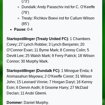
(73’)
Dundalk: Andy Paraschiv ind for C. O’Keeffe
(79’)
Treaty: Richkov Boevi ind for Callum Wilson
(85’)
Pause
: 0-4
Startopstillinger (Treaty United FC)
: 1 Chambers
Corey; 27 Lynch Robbie; 3 Lynch Benjamin; 20
O’Connor Evan; 11 Byrne Mark; 8 Conroy Colin; 5
Devitt Lee; 25 Walsh Mark; 9 Ferry Patrick; 18 Wilson
Connor; 30 Murphy Mark.
Startopstillinger (Dundalk FC)
: 1 Minogue Enda; 4
Animasahun Mayowa; 2 O’Keeffe Conor; 31 Wilson
John; 15 Leonard Vinnie; 7 Horgan Daryl; 16 Kenny
Eoin; 6 Dervin Aodh; 8 Groome Harry; 27 McDaid
Declan; 11 Arubi Gbemi.
Dommer
: Daniel Murphy.