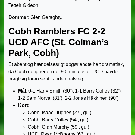
Tetteh Gideon.
Dommer
: Glen Geraghty.
Cobh Ramblers FC 2-2
UCD AFC (St. Colman’s
Park, Cobh)
Et åbent og hændelsesrigt opgør endte helt dramatisk,
da Cobh udlignede i det 90. minut efter UCD havde
bragt sig foran sent i anden halvleg.
Mål
: 0-1 Harry Smith (30’), 1-1 Barry Coffey (32’),
1-2 Sam Norval (81’), 2-2
Jonas Häkkinen
(90’)
Kort
:
Cobh: Isaac Hughes (27’, gul)
Cobh: Barry Coffey (54’, gul)
Cobh: Cian Murphy (59’, gul)
UCD: Ryan McBrearty (63’, gul)