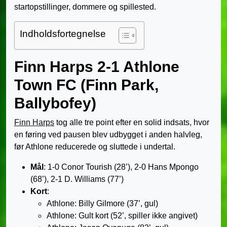
startopstillinger, dommere og spillested.
Indholdsfortegnelse
Finn Harps 2-1 Athlone
Town FC (Finn Park,
Ballybofey)
Finn Harps
tog alle tre point efter en solid indsats, hvor
en føring ved pausen blev udbygget i anden halvleg,
før Athlone reducerede og sluttede i undertal.
Mål
: 1-0 Conor Tourish (28’), 2-0 Hans Mpongo
(68’), 2-1 D. Williams (77’)
Kort
:
Athlone: Billy Gilmore (37’, gul)
Athlone: Gult kort (52’, spiller ikke angivet)