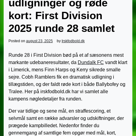
udligninger og røde
kort: First Division
2025 runde 28 samlet
Posted on
august 23, 2025
by
Irskfodbold.dk
Runde 28 i First Division bød på et af sæsonens mest
markante udebaneresultater, da
Dundalk FC
vandt klart
i Limerick, mens Finn Harps og Kerry sikrede smalle
sejre. Cobh Ramblers fik en dramatisk udligning i
tillægstiden, og der faldt røde kort i både Ballybofey og
Tralee. Her på irskfodbold.dk har vi samlet alle
kampens nøgledetaljer fra runden.
Der var tidlige og sene mål, en straffescoring, et
selvmål samt en række advarsler og udskiftninger, der
prægede kampbilledet. Nedenfor finder du
gennemgang af samtlige fem opgør med mål, kort,