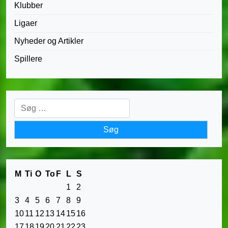
Klubber
Ligaer
Nyheder og Artikler
Spillere
Søg
efter:
M
Ti
O
To
F
L
S
1
2
3
4
5
6
7
8
9
10
11
12
13
14
15
16
17
18
19
20
21
22
23