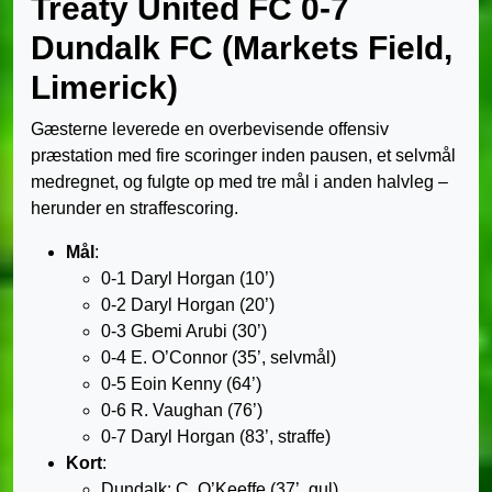
Treaty United FC 0-7
Dundalk FC (Markets Field,
Limerick)
Gæsterne leverede en overbevisende offensiv
præstation med fire scoringer inden pausen, et selvmål
medregnet, og fulgte op med tre mål i anden halvleg –
herunder en straffescoring.
Mål
:
0-1 Daryl Horgan (10’)
0-2 Daryl Horgan (20’)
0-3 Gbemi Arubi (30’)
0-4 E. O’Connor (35’, selvmål)
0-5 Eoin Kenny (64’)
0-6 R. Vaughan (76’)
0-7 Daryl Horgan (83’, straffe)
Kort
:
Dundalk: C. O’Keeffe (37’, gul)