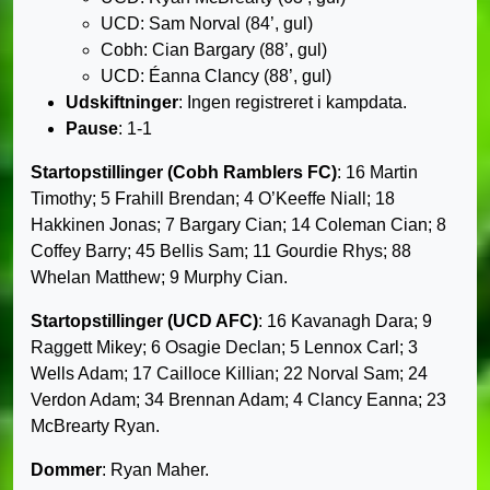
UCD: Sam Norval (84’, gul)
Cobh: Cian Bargary (88’, gul)
UCD: Éanna Clancy (88’, gul)
Udskiftninger
: Ingen registreret i kampdata.
Pause
: 1-1
Startopstillinger (Cobh Ramblers FC)
: 16 Martin
Timothy; 5 Frahill Brendan; 4 O’Keeffe Niall; 18
Hakkinen Jonas; 7 Bargary Cian; 14 Coleman Cian; 8
Coffey Barry; 45 Bellis Sam; 11 Gourdie Rhys; 88
Whelan Matthew; 9 Murphy Cian.
Startopstillinger (UCD AFC)
: 16 Kavanagh Dara; 9
Raggett Mikey; 6 Osagie Declan; 5 Lennox Carl; 3
Wells Adam; 17 Cailloce Killian; 22 Norval Sam; 24
Verdon Adam; 34 Brennan Adam; 4 Clancy Eanna; 23
McBrearty Ryan.
Dommer
: Ryan Maher.