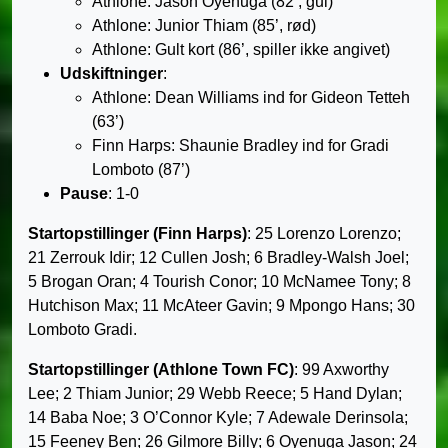
Athlone: Jason Oyenuga (82’, gul)
Athlone: Junior Thiam (85’, rød)
Athlone: Gult kort (86’, spiller ikke angivet)
Udskiftninger
:
Athlone: Dean Williams ind for Gideon Tetteh
(63’)
Finn Harps: Shaunie Bradley ind for Gradi
Lomboto (87’)
Pause
: 1-0
Startopstillinger (Finn Harps)
: 25 Lorenzo Lorenzo;
21 Zerrouk Idir; 12 Cullen Josh; 6 Bradley-Walsh Joel;
5 Brogan Oran; 4 Tourish Conor; 10 McNamee Tony; 8
Hutchison Max; 11 McAteer Gavin; 9 Mpongo Hans; 30
Lomboto Gradi.
Startopstillinger (Athlone Town FC)
: 99 Axworthy
Lee; 2 Thiam Junior; 29 Webb Reece; 5 Hand Dylan;
14 Baba Noe; 3 O’Connor Kyle; 7 Adewale Derinsola;
15 Feeney Ben; 26 Gilmore Billy; 6 Oyenuga Jason; 24