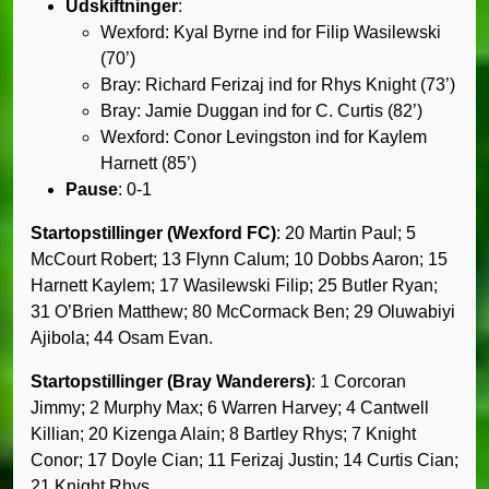
Udskiftninger
:
Wexford: Kyal Byrne ind for Filip Wasilewski
(70’)
Bray: Richard Ferizaj ind for Rhys Knight (73’)
Bray: Jamie Duggan ind for C. Curtis (82’)
Wexford: Conor Levingston ind for Kaylem
Harnett (85’)
Pause
: 0-1
Startopstillinger (Wexford FC)
: 20 Martin Paul; 5
McCourt Robert; 13 Flynn Calum; 10 Dobbs Aaron; 15
Harnett Kaylem; 17 Wasilewski Filip; 25 Butler Ryan;
31 O’Brien Matthew; 80 McCormack Ben; 29 Oluwabiyi
Ajibola; 44 Osam Evan.
Startopstillinger (Bray Wanderers)
: 1 Corcoran
Jimmy; 2 Murphy Max; 6 Warren Harvey; 4 Cantwell
Killian; 20 Kizenga Alain; 8 Bartley Rhys; 7 Knight
Conor; 17 Doyle Cian; 11 Ferizaj Justin; 14 Curtis Cian;
21 Knight Rhys.