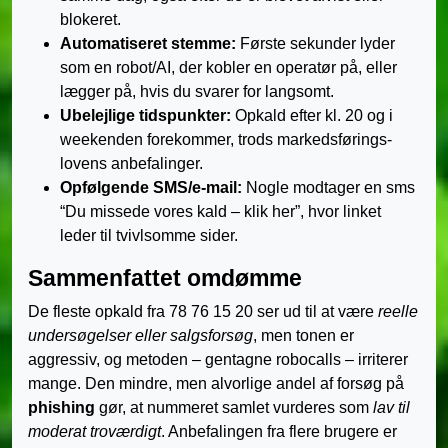
blokeret.
Automatiseret stemme:
Første sekunder lyder
som en robot/AI, der kobler en operatør på, eller
lægger på, hvis du svarer for langsomt.
Ubelejlige tidspunkter:
Opkald efter kl. 20 og i
weekenden forekommer, trods markedsførings­
lovens anbefalinger.
Opfølgende SMS/e-mail:
Nogle modtager en sms
“Du missede vores kald – klik her”, hvor linket
leder til tvivlsomme sider.
Sammenfattet omdømme
De fleste opkald fra 78 76 15 20 ser ud til at være
reelle
undersøgelser eller salgsforsøg
, men tonen er
aggressiv, og metoden – gentagne robocalls – irriterer
mange. Den mindre, men alvorlige andel af forsøg på
phishing
gør, at nummeret samlet vurderes som
lav til
moderat troværdigt
. Anbefalingen fra flere brugere er