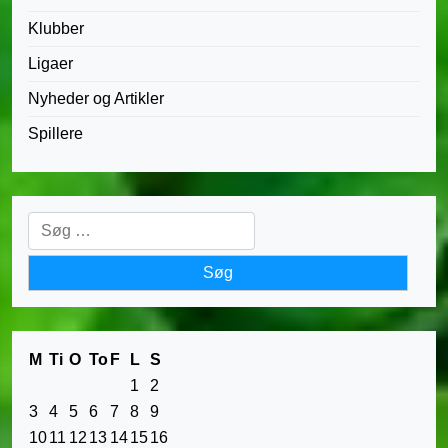
Klubber
Ligaer
Nyheder og Artikler
Spillere
Søg
efter:
M
Ti
O
To
F
L
S
1
2
3
4
5
6
7
8
9
10
11
12
13
14
15
16