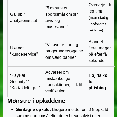
Overvejende
“5 minutters
legitimt
Gallup /
spørgsmål om din
(men stadig
analyseinstitut
avis- og
uopfordret
musikvaner”
reklame)
Blandet –
“Vi laver en hurtig
Ukendt
flere lægger
brugerundersøgelse
“kundeservice”
på efter få
om værdipapirer”
sekunder
Advarsel om
“PayPal
Høj risiko
mistænkelige
Security” /
for
transaktioner, link til
“Kortafdelingen”
phishing
verifikation
Mønstre i opkaldene
Gentagne opkald:
Brugere melder om 3-8 opkald
samme dag, også efter de er blevet afvist eller