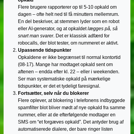
Flere brugere rapporterer op til 5-10 opkald om
dagen – ofte helt ned til få minutters mellemrum.
En del beskriver, at stemmen lyder som en robot
eller AI-generator, og at opkaldet
lægges på, så
snart man svarer
. Det er klassisk adfærd for
robocalls, der blot tester, om nummeret er aktivt.
Upassende tidspunkter
Opkaldene er ikke begrænset til normal kontortid
(08-17). Mange har modtaget opkald sent om
aftenen – endda efter kl. 22 – eller i weekenden.
Ser man systematiske opkald på mærkelige
tidspunkter, er det et tydeligt faresignal.
Fortsætter, selv når du blokerer
Flere oplever, at blokering i telefonens indbyggede
spamfilter blot bliver mødt af nye opkald fra samme
nummer, eller at de efterfølgende modtager en
SMS om “et forgæves opkald”. Det antyder brug af
automatiserede dialere, der bare ringer listen