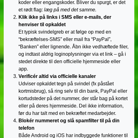
koder eller engangskoder. Bliver du spurgt, er det
et rødt flag:
læg på med det samme.
Klik ikke på links i SMS eller e-mails, der
henviser til opkaldet
Et typisk svindelgreb er at følge op med en
“bekræftelses-SMS” eller mail fra “PayPal”,
“Banken” eller lignende. Åbn ikke vedhæftede filer,
og indtast aldrig loginoplysninger via et link – gå i
stedet direkte til den officielle hjemmeside eller
app.
Verificér altid via officielle kanaler
Udviser opkaldet tegn på svindel (fx påstået
kortmisbrug), så ring selv til din bank, PayPal eller
kortudsteder på det nummer, der står bag på kortet
eller på deres hjemmeside. Del ikke information,
før du har talt med en bekræftet medarbejder.
Blokér nummeret og slå spamfilter til på din
telefon
Både Android og iOS har indbyggede funktioner til