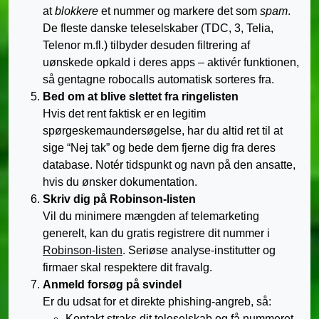
at
blokkere
et nummer og markere det som
spam
.
De fleste danske teleselskaber (TDC, 3, Telia,
Telenor m.fl.) tilbyder desuden filtrering af
uønskede opkald i deres apps – aktivér funktionen,
så gentagne robocalls automatisk sorteres fra.
Bed om at blive slettet fra ringelisten
Hvis det rent faktisk er en legitim
spørgeskemaundersøgelse, har du altid ret til at
sige “Nej tak” og bede dem fjerne dig fra deres
database. Notér tidspunkt og navn på den ansatte,
hvis du ønsker dokumentation.
Skriv dig på Robinson-listen
Vil du minimere mængden af telemarketing
generelt, kan du gratis registrere dit nummer i
Robinson-listen
. Seriøse analyse-institutter og
firmaer skal respektere dit fravalg.
Anmeld forsøg på svindel
Er du udsat for et direkte phishing-angreb, så:
Kontakt straks dit teleselskab og få nummeret