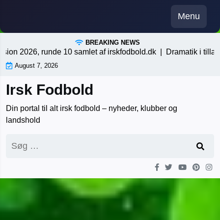
Skip
Menu
to
content
BREAKING NEWS
 2026, runde 10 samlet af irskfodbold.dk |
Dramatik i tillægstid
August 7, 2026
Irsk Fodbold
Din portal til alt irsk fodbold – nyheder, klubber og
landshold
Søg
efter: