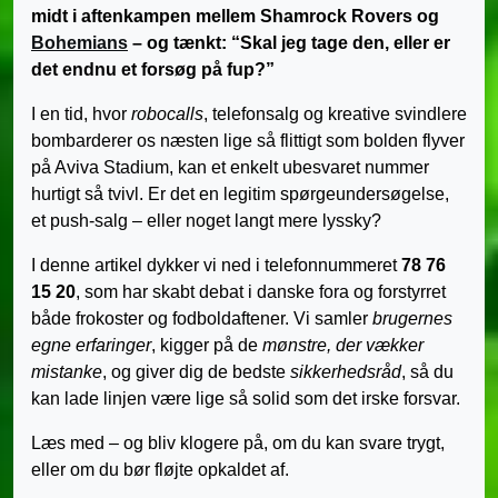
midt i aftenkampen mellem Shamrock Rovers og
Bohemians
– og tænkt: “Skal jeg tage den, eller er
det endnu et forsøg på fup?”
I en tid, hvor
robocalls
, telefonsalg og kreative svindlere
bombarderer os næsten lige så flittigt som bolden flyver
på Aviva Stadium, kan et enkelt ubesvaret nummer
hurtigt så tvivl. Er det en legitim spørgeundersøgelse,
et push-salg – eller noget langt mere lyssky?
I denne artikel dykker vi ned i telefonnummeret
78 76
15 20
, som har skabt debat i danske fora og forstyrret
både frokoster og fodboldaftener. Vi samler
brugernes
egne erfaringer
, kigger på de
mønstre, der vækker
mistanke
, og giver dig de bedste
sikkerhedsråd
, så du
kan lade linjen være lige så solid som det irske forsvar.
Læs med – og bliv klogere på, om du kan svare trygt,
eller om du bør fløjte opkaldet af.