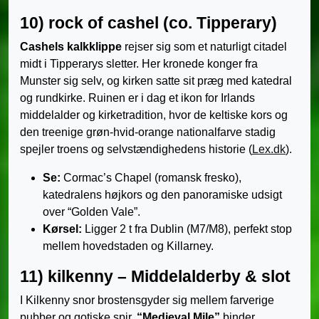
10) rock of cashel (co. Tipperary)
Cashels kalkklippe
rejser sig som et naturligt citadel
midt i Tipperarys sletter. Her kronede konger fra
Munster sig selv, og kirken satte sit præg med katedral
og rundkirke. Ruinen er i dag et ikon for Irlands
middelalder og kirketradition, hvor de keltiske kors og
den treenige grøn-hvid-orange nationalfarve stadig
spejler troens og selvstændighedens historie (
Lex.dk
).
Se:
Cormac’s Chapel (romansk fresko),
katedralens højkors og den panoramiske udsigt
over “Golden Vale”.
Kørsel:
Ligger 2 t fra Dublin (M7/M8), perfekt stop
mellem hovedstaden og Killarney.
11) kilkenny – Middelalderby & slot
I Kilkenny snor brostensgyder sig mellem farverige
pubber og gotiske spir.
“Medieval Mile”
binder