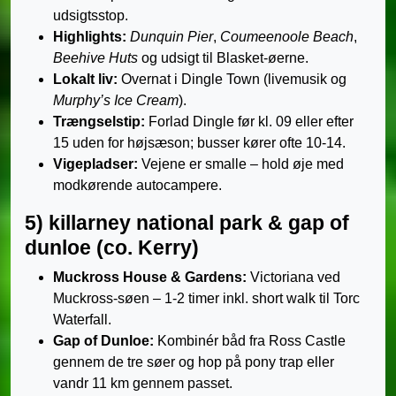
udsigtsstop.
Highlights:
Dunquin Pier
,
Coumeenoole Beach
,
Beehive Huts
og udsigt til Blasket-øerne.
Lokalt liv:
Overnat i Dingle Town (livemusik og
Murphy’s Ice Cream
).
Trængselstip:
Forlad Dingle før kl. 09 eller efter
15 uden for højsæson; busser kører ofte 10-14.
Vigepladser:
Vejene er smalle – hold øje med
modkørende autocampere.
5) killarney national park & gap of
dunloe (co. Kerry)
Muckross House & Gardens:
Victoriana ved
Muckross-søen – 1-2 timer inkl. short walk til Torc
Waterfall.
Gap of Dunloe:
Kombinér båd fra Ross Castle
gennem de tre søer og hop på pony trap eller
vandr 11 km gennem passet.