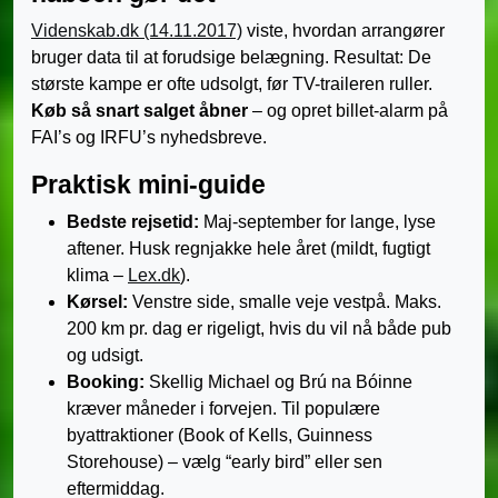
Videnskab.dk (14.11.2017)
viste, hvordan arrangører
bruger data til at forudsige belægning. Resultat: De
største kampe er ofte udsolgt, før TV-traileren ruller.
Køb så snart salget åbner
– og opret billet-alarm på
FAI’s og IRFU’s nyhedsbreve.
Praktisk mini-guide
Bedste rejsetid:
Maj-september for lange, lyse
aftener. Husk regnjakke hele året (mildt, fugtigt
klima –
Lex.dk
).
Kørsel:
Venstre side, smalle veje vestpå. Maks.
200 km pr. dag er rigeligt, hvis du vil nå både pub
og udsigt.
Booking:
Skellig Michael og Brú na Bóinne
kræver måneder i forvejen. Til populære
byattraktioner (Book of Kells, Guinness
Storehouse) – vælg “early bird” eller sen
eftermiddag.