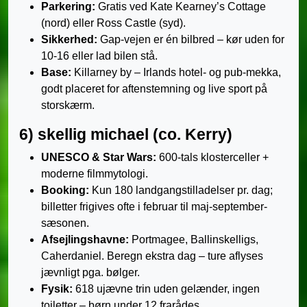
Parkering:
Gratis ved Kate Kearney’s Cottage
(nord) eller Ross Castle (syd).
Sikkerhed:
Gap-vejen er én bilbred – kør uden for
10-16 eller lad bilen stå.
Base:
Killarney by – Irlands hotel- og pub-mekka,
godt placeret for aftenstemning og live sport på
storskærm.
6) skellig michael (co. Kerry)
UNESCO & Star Wars:
600-tals klosterceller +
moderne filmmytologi.
Booking:
Kun 180 landgangstilladelser pr. dag;
billetter frigives ofte i februar til maj-september-
sæsonen.
Afsejlingshavne:
Portmagee, Ballinskelligs,
Caherdaniel. Beregn ekstra dag – ture aflyses
jævnligt pga. bølger.
Fysik:
618 ujævne trin uden gelænder, ingen
toiletter – børn under 12 frarådes.