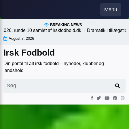
Skip
Menu
to
content
BREAKING NEWS
nde 10 samlet af irskfodbold.dk |
Dramatik i tillægstiden, en af
August 7, 2026
Irsk Fodbold
Din portal til alt irsk fodbold – nyheder, klubber og
landshold
Søg
efter: