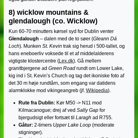
8) wicklow mountains &
glendalough (co. Wicklow)
Kun 60-70 minutters kørsel syd for Dublin venter
Glendalough
– dalen med de to søer (
Gleann Dá
Loch
). Munken
St. Kevin
trak sig herud i 500-tallet, og
hans eneboerliv voksede til et af middelalderens
vigtigste klostercentre (
Lex.dk
). Gå mellem
granitbjergene ad
Green Road
rundt om Lower Lake,
kig ind i St. Kevin’s Church og tag det ikoniske foto af
det 30 m høje rundtårn, som engang var datidens
alarmklokke mod vikingeangreb (jf.
Wikipedia
).
Rute fra Dublin:
Kør M50 ‑> N11 mod
Kilmacanogue; drej af ved
Sally Gap
for
bjergudsigt eller fortsæt til
Laragh
ad R755.
Gåtur:
2-timers
Upper Lake Loop
(moderate
stigninger).