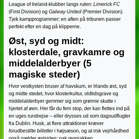
League of Ireland-klubber langs ruten:
Limerick FC
(First Division) og
Galway United
(Premier Division).
Tjek kampprogrammer; en aften på tribunen passer
perfekt efter en dag på klipperne.
Øst, syd og midt:
klosterdale, gravkamre og
middelalderbyer (5
magiske steder)
Hvor vestkysten bruser af havskum, er Irlands øst, syd
og midte stedet, hvor klosterkultur, oldtidsgrave og
middelalderbyer gemmer sig som grønne skatte i
hjertet af øen. Her får du fem stop, der kan flettes ind på
en uges rundrejse – eller drysses ud som dagsudflugter
fra Dublin. Husk, at flere attraktioner kræver
forudbestilte billetter
i højsæson, og at irsk vejrhårdhed
også gælder østsiden: pak regnjakken.