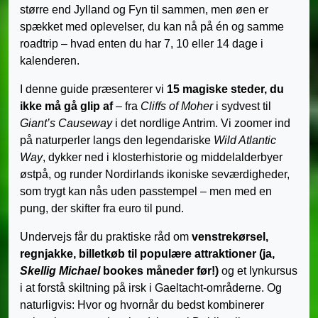
større end Jylland og Fyn til sammen, men øen er
spækket med oplevelser, du kan nå på én og samme
roadtrip – hvad enten du har 7, 10 eller 14 dage i
kalenderen.
I denne guide præsenterer vi
15 magiske steder, du
ikke må gå glip af
– fra
Cliffs of Moher
i sydvest til
Giant’s Causeway
i det nordlige Antrim. Vi zoomer ind
på naturperler langs den legendariske
Wild Atlantic
Way
, dykker ned i klosterhistorie og middelalderbyer
østpå, og runder Nordirlands ikoniske seværdigheder,
som trygt kan nås uden passtempel – men med en
pung, der skifter fra euro til pund.
Undervejs får du praktiske råd om
venstrekørsel,
regnjakke, billetkøb til populære attraktioner (ja,
Skellig Michael
bookes måneder før!)
og et lynkursus
i at forstå skiltning på irsk i Gaeltacht-områderne. Og
naturligvis: Hvor og hvornår du bedst kombinerer