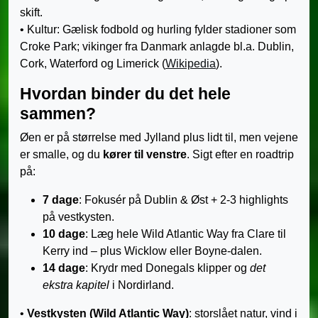
skift.
• Kultur: Gælisk fodbold og hurling fylder stadioner som
Croke Park; vikinger fra Danmark anlagde bl.a. Dublin,
Cork, Waterford og Limerick (
Wikipedia
).
Hvordan binder du det hele
sammen?
Øen er på størrelse med Jylland plus lidt til, men vejene
er smalle, og du
kører til venstre
. Sigt efter en roadtrip
på:
7 dage
: Fokusér på Dublin & Øst + 2-3 highlights
på vestkysten.
10 dage
: Læg hele Wild Atlantic Way fra Clare til
Kerry ind – plus Wicklow eller Boyne-dalen.
14 dage
: Krydr med Donegals klipper og
det
ekstra kapitel
i Nordirland.
•
Vestkysten (Wild Atlantic Way)
: storslået natur, vind i