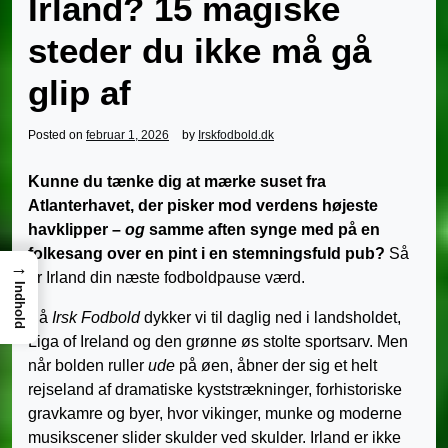
Irland? 15 magiske
steder du ikke må gå
glip af
Posted on
februar 1, 2026
by
Irskfodbold.dk
Kunne du tænke dig at mærke suset fra
Atlanterhavet, der pisker mod verdens højeste
havklipper –
og
samme aften synge med på en
folkesang over en pint i en stemningsfuld pub?
Så
→
er Irland din næste fodboldpause værd.
Indhold
På
Irsk Fodbold
dykker vi til daglig ned i landsholdet,
Liga of Ireland og den grønne øs stolte sportsarv. Men
når bolden ruller
ude
på øen, åbner der sig et helt
rejseland af dramatiske kyststrækninger, forhistoriske
gravkamre og byer, hvor vikinger, munke og moderne
musikscener slider skulder ved skulder. Irland er ikke