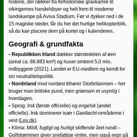
historie, der rækker fra forhistoriske gravkamre til
vikingernes handelsbyer og helt frem til moderne
landskampe på Aviva Stadium. Før vi dykker ned i de
15 magiske steder, får du her det hurtige helikopterblik,
så du kan placere dem på kortet og i kalenderen.
Geografi & grundfakta
•
Republikken Irland
dækker størstedelen af øen
(areal ca. 68.883 km²) og huser omtrent 5,0 mio.
indbyggere (2021). Landet er EU-medlem og kendt for
sin neutralitetspolitik.
•
Nordirland
mod nordøst tilhører Storbritannien – her
bruger man britiske pund, men grænsen er
usynlig
i
hverdagen.
• Sprog:
Irsk
(første officielle) og
engelsk
(andet
officielle). Irsk dominerer især i
Gaeltacht
-områderne i
vest (
Lex.dk
).
• Klima:
Mildt, fugtigt og hurtigt skiftende
året rundt –
Golfstrømmen giver snefattige vintre, men også regn på