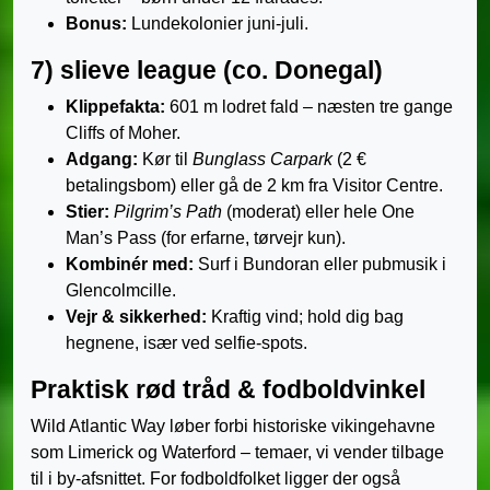
Bonus:
Lunde­kolonier juni-juli.
7) slieve league (co. Donegal)
Klippefakta:
601 m lodret fald – næsten tre gange
Cliffs of Moher.
Adgang:
Kør til
Bunglass Carpark
(2 €
betalingsbom) eller gå de 2 km fra Visitor Centre.
Stier:
Pilgrim’s Path
(moderat) eller hele One
Man’s Pass (for erfarne, tørvejr kun).
Kombinér med:
Surf i Bundoran eller pubmusik i
Glencolmcille.
Vejr & sikkerhed:
Kraftig vind; hold dig bag
hegnene, især ved selfie-spots.
Praktisk rød tråd & fodboldvinkel
Wild Atlantic Way løber forbi historiske vikingehavne
som Limerick og Waterford – temaer, vi vender tilbage
til i by-afsnittet. For fodboldfolket ligger der også