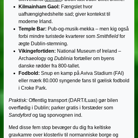
Kilmainham Gaol:
Fængslet hvor
uafhængighedshelte sad; giver kontekst til
moderne Irland.
Temple Bar:
Pub-og-musik-mekka – men kig også
forbi mindre turistede kvarterer som
Smithfield
for
ægte Dublin-stemning.
Vikingefortiden:
National Museum of Ireland –
Archaeology og
Dublinia
fortæller om byens
danske rødder fra 800-tallet.
Fodbold:
Snup en kamp på Aviva Stadium (FAI)
eller mærk 80.000 syngende fans til gælisk fodbold
i Croke Park.
Praktisk:
Offentlig transport (DART/Luas) gør bilen
overflødig i Dublin; parker gratis i forstæder som
Sandyford
og tag sporvognen ind.
Med disse fem stop bevæger du dig fra keltiske
gravkamre over klosterliv til normanniske borge og