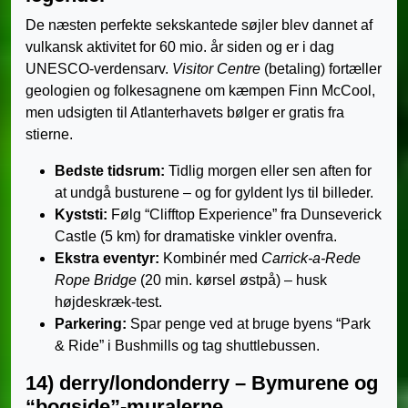
De næsten perfekte sekskantede søjler blev dannet af
vulkansk aktivitet for 60 mio. år siden og er i dag
UNESCO-verdensarv.
Visitor Centre
(betaling) fortæller
geologien og folkesagnene om kæmpen Finn McCool,
men udsigten til Atlanterhavets bølger er gratis fra
stierne.
Bedste tidsrum:
Tidlig morgen eller sen aften for
at undgå busturene – og for gyldent lys til billeder.
Kyststi:
Følg “Clifftop Experience” fra Dunseverick
Castle (5 km) for dramatiske vinkler ovenfra.
Ekstra eventyr:
Kombinér med
Carrick-a-Rede
Rope Bridge
(20 min. kørsel østpå) – husk
højdeskræk-test.
Parkering:
Spar penge ved at bruge byens “Park
& Ride” i Bushmills og tag shuttlebussen.
14) derry/londonderry – Bymurene og
“bogside”-muralerne