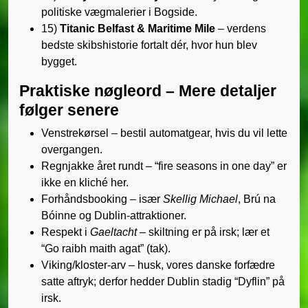
politiske vægmalerier i Bogside.
15)
Titanic Belfast & Maritime Mile
– verdens
bedste skibshistorie fortalt dér, hvor hun blev
bygget.
Praktiske nøgleord – Mere detaljer
følger senere
Venstrekørsel – bestil automatgear, hvis du vil lette
overgangen.
Regnjakke året rundt – “fire seasons in one day” er
ikke en kliché her.
Forhåndsbooking – især
Skellig Michael
, Brú na
Bóinne og Dublin-attraktioner.
Respekt i
Gaeltacht
– skiltning er på irsk; lær et
“Go raibh maith agat” (tak).
Viking/kloster-arv – husk, vores danske forfædre
satte aftryk; derfor hedder Dublin stadig “Dyflin” på
irsk.