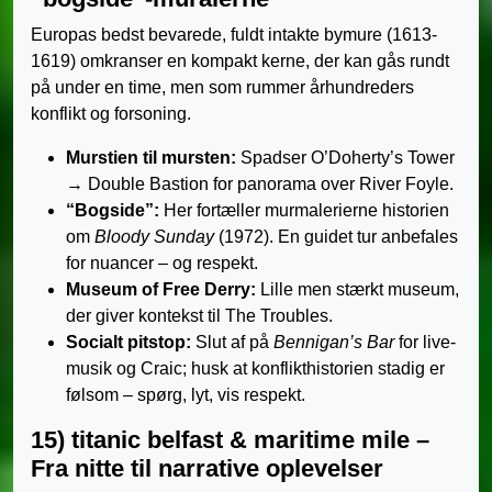
Europas bedst bevarede, fuldt intakte bymure (1613-
1619) omkranser en kompakt kerne, der kan gås rundt
på under en time, men som rummer århundreders
konflikt og forsoning.
Murstien til mursten:
Spadser O’Doherty’s Tower
→ Double Bastion for panorama over River Foyle.
“Bogside”:
Her fortæller murmalerierne historien
om
Bloody Sunday
(1972). En guidet tur anbefales
for nuancer – og respekt.
Museum of Free Derry:
Lille men stærkt museum,
der giver kontekst til The Troubles.
Socialt pitstop:
Slut af på
Bennigan’s Bar
for live-
musik og Craic; husk at konflikthistorien stadig er
følsom – spørg, lyt, vis respekt.
15) titanic belfast & maritime mile –
Fra nitte til narrative oplevelser