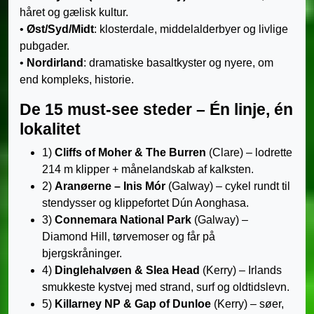
håret og gælisk kultur.
•
Øst/Syd/Midt
: klosterdale, middelalderbyer og livlige
pubgader.
•
Nordirland
: dramatiske basaltkyster og nyere, om
end kompleks, historie.
De 15 must-see steder – Én linje, én
lokalitet
1)
Cliffs of Moher & The Burren
(Clare) – lodrette
214 m klipper + månelandskab af kalksten.
2)
Aranøerne – Inis Mór
(Galway) – cykel rundt til
stendysser og klippefortet Dún Aonghasa.
3)
Connemara National Park
(Galway) –
Diamond Hill, tørvemoser og får på
bjergskråninger.
4)
Dinglehalvøen & Slea Head
(Kerry) – Irlands
smukkeste kystvej med strand, surf og oldtidslevn.
5)
Killarney NP & Gap of Dunloe
(Kerry) – søer,