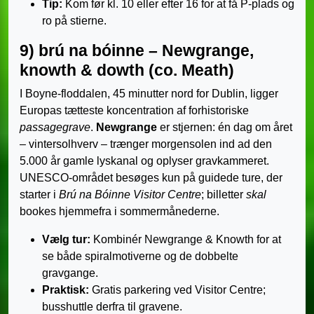
Tip:
Kom før kl. 10 eller efter 16 for at få P-plads og
ro på stierne.
9) brú na bóinne – Newgrange,
knowth & dowth (co. Meath)
I Boyne-floddalen, 45 minutter nord for Dublin, ligger
Europas tætteste koncentration af forhistoriske
passagegrave
.
Newgrange
er stjernen: én dag om året
– vintersolhverv – trænger morgensolen ind ad den
5.000 år gamle lyskanal og oplyser gravkammeret.
UNESCO-området besøges kun på guidede ture, der
starter i
Brú na Bóinne Visitor Centre
; billetter
skal
bookes hjemmefra i sommermånederne.
Vælg tur:
Kombinér Newgrange & Knowth for at
se både spiralmotiverne og de dobbelte
gravgange.
Praktisk:
Gratis parkering ved Visitor Centre;
busshuttle derfra til gravene.