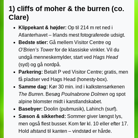
1) cliffs of moher & the burren (co.
Clare)
Klippekant & højder:
Op til 214 m ret ned i
Atlanterhavet – Irlands mest fotograferede udsigt.
Bedste stier:
Gå mellem Visitor Centre og
O’Brien’s Tower
for de klassiske vinkler. Vil du
undgå menneskemylder, start ved
Hags Head
(syd) og gå nordpå.
Parkering:
Betalt P ved Visitor Centre; gratis, men
få pladser ved Hags Head (honesty-box).
Samme dag:
Kør 30 min. ind i kalkstens­ørkenen
The Burren
. Besøg
Poulnabrone Dolmen
og spot
alpine blomster midt i karstlandskabet.
Base­byer:
Doolin (pubmusik), Lahinch (surf).
Sæson & sikkerhed:
Sommer giver længst lys,
men også flest busser. Kom før kl. 10 eller efter 17.
Hold afstand til kanten – vindstød er hårde.