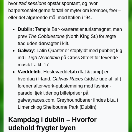
hvor
trad sessions
opstår spontant, og hvor
barpersonalet gerne fortæller myter om kæmper, feer –
eller det afgørende mål mod Italien i ’94.
Dublin:
Temple Bar-kvarteret er turistmagnet, men
prøv
The Cobblestone
(North King St.) for ægte
trad uden dørvagter i kilt.
Galway:
Latin Quarter er stopfyldt med pubber; kig
ind i
Tigh Neachtain
på Cross Street for levende
musik fra kl. 17.
Væddeløb:
Hestevæddeløb (flat & jump) er
hverdag i Irland.
Galway Races
(sidste uge af juli)
forener after-work-pubstemning med fashion-
parade; tjek tider og billetpriser på
galwayraces.com
. Greyhoundbaner findes bl.a. i
Limerick og Shelbourne Park (Dublin).
Kampdag i dublin – Hvorfor
udehold frygter byen