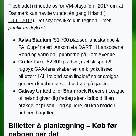
Tipsbladet mindede os før VM-playoffen i 2017 om, at
Danmark kun havde vundet én gang i Irland (
13.11.2017
). Det skyldes ikke kun regnen – men
publikumstrykket
.
Aviva Stadium
(51.700 pladser, landskampe &
FAI Cup-finaler): Ankom via DART til Lansdowne
Road og varm op i pubberne på Bath Avenue.
Croke Park
(82.300 pladser, gælisk sport &
rugby): GAA-fans skaber en unik lydkulisse;
billetter til All-Ireland-semifinaler/finaler sælges
gennem klubber først – hold øje på
gaa.ie
.
Galway United
eller
Shamrock Rovers
i League
of Ireland giver dig fredag aften-fodbold til en
brøkdel af prisen – og spillere, du kan møde i
pubben bagefter.
Billetter & planlægning – Køb før
naboen gør det