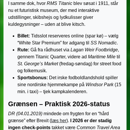
I samme dok, hvor
RMS Titanic
blev søsat i 1911, står
nu et futuristisk museum, der med interaktive
udstillinger, skibshejs og lydkulisser giver
kuldegysninger – uden at blive kitsch.
Billet:
Tidsslot reserveres online (spar kø) – vælg
“White Star Premium” for adgang til
SS Nomadic
.
Rute:
Gå fra rådhuset via
Lagan Weir Footbridge
,
gennem Titanic Quarter, videre ad
Maritime Mile
til
St. George’s Market
(fredag-søndag) for street food
og folkemusik.
Sportsbonus:
Det irske fodboldlandshold spiller
sine nordirske hjemmekampe på
Windsor Park
(15
min. i taxi) – tjek kampkalenderen.
Grænsen – Praktisk 2026-status
DR (04.01.2019)
mindede om frygten for en “hård
grænse” efter Brexit (
læs her
).
I 2026 er der stadig
ingen check-points
takket være
Common Travel Area