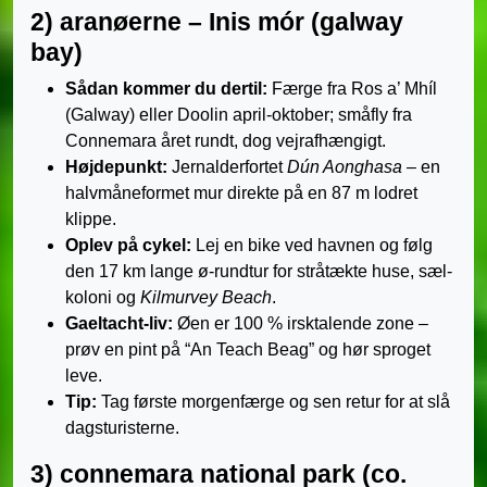
2) aranøerne – Inis mór (galway
bay)
Sådan kommer du dertil:
Færge fra Ros a’ Mhíl
(Galway) eller Doolin april-oktober; småfly fra
Connemara året rundt, dog vejrafhængigt.
Højdepunkt:
Jernalderfortet
Dún Aonghasa
– en
halvmåneformet mur direkte på en 87 m lodret
klippe.
Oplev på cykel:
Lej en bike ved havnen og følg
den 17 km lange ø-rundtur for stråtækte huse, sæl-
koloni og
Kilmurvey Beach
.
Gaeltacht-liv:
Øen er 100 % irsktalende zone –
prøv en pint på “An Teach Beag” og hør sproget
leve.
Tip:
Tag første morgenfærge og sen retur for at slå
dagsturisterne.
3) connemara national park (co.