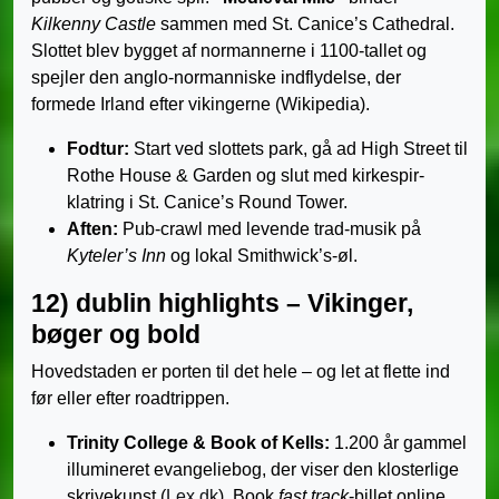
Kilkenny Castle
sammen med St. Canice’s Cathedral.
Slottet blev bygget af normannerne i 1100-tallet og
spejler den anglo-normanniske indflydelse, der
formede Irland efter vikingerne (Wikipedia).
Fodtur:
Start ved slottets park, gå ad High Street til
Rothe House & Garden og slut med kirkespir-
klatring i St. Canice’s Round Tower.
Aften:
Pub-crawl med levende trad-musik på
Kyteler’s Inn
og lokal Smithwick’s-øl.
12) dublin highlights – Vikinger,
bøger og bold
Hovedstaden er porten til det hele – og let at flette ind
før eller efter roadtrippen.
Trinity College & Book of Kells:
1.200 år gammel
illumineret evangeliebog, der viser den klosterlige
skrivekunst (
Lex.dk
). Book
fast track
-billet online.