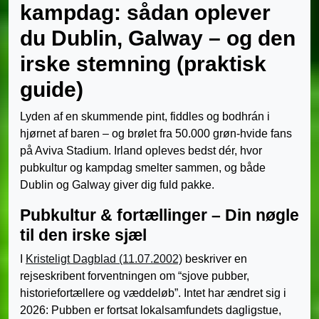
kampdag: sådan oplever
du Dublin, Galway – og den
irske stemning (praktisk
guide)
Lyden af en skummende pint, fiddles og bodhrán i
hjørnet af baren – og brølet fra 50.000 grøn-hvide fans
på Aviva Stadium. Irland opleves bedst dér, hvor
pubkultur og kampdag smelter sammen, og både
Dublin og Galway giver dig fuld pakke.
Pubkultur & fortællinger – Din nøgle
til den irske sjæl
I
Kristeligt Dagblad (11.07.2002)
beskriver en
rejseskribent forventningen om “sjove pubber,
historiefortællere og væddeløb”. Intet har ændret sig i
2026: Pubben er fortsat lokalsamfundets dagligstue,