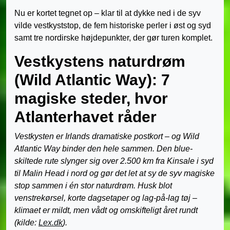
Nu er kortet tegnet op – klar til at dykke ned i de syv
vilde vestkyststop, de fem historiske perler i øst og syd
samt tre nordirske højdepunkter, der gør turen komplet.
Vestkystens naturdrøm
(Wild Atlantic Way): 7
magiske steder, hvor
Atlanterhavet råder
Vestkysten er Irlands dramatiske postkort – og Wild
Atlantic Way binder den hele sammen. Den blue-
skiltede rute slynger sig over 2.500 km fra Kinsale i syd
til Malin Head i nord og gør det let at sy de syv magiske
stop sammen i én stor naturdrøm. Husk blot
venstrekørsel, korte dagsetaper og lag-på-lag tøj –
klimaet er mildt, men vådt og omskifteligt året rundt
(kilde:
Lex.dk
).