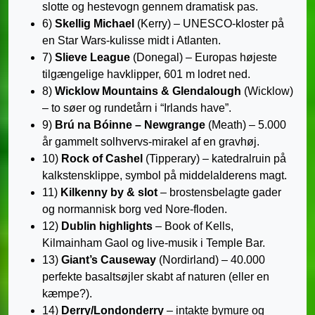
slotte og hestevogn gennem dramatisk pas.
6)
Skellig Michael
(Kerry) – UNESCO-kloster på
en Star Wars-kulisse midt i Atlanten.
7)
Slieve League
(Donegal) – Europas højeste
tilgængelige havklipper, 601 m lodret ned.
8)
Wicklow Mountains & Glendalough
(Wicklow)
– to søer og rundetårn i “Irlands have”.
9)
Brú na Bóinne – Newgrange
(Meath) – 5.000
år gammelt solhvervs-mirakel af en gravhøj.
10)
Rock of Cashel
(Tipperary) – katedralruin på
kalkstensklippe, symbol på middelalderens magt.
11)
Kilkenny by & slot
– brostensbelagte gader
og normannisk borg ved Nore-floden.
12)
Dublin highlights
– Book of Kells,
Kilmainham Gaol og live-musik i Temple Bar.
13)
Giant’s Causeway
(Nordirland) – 40.000
perfekte basaltsøjler skabt af naturen (eller en
kæmpe?).
14)
Derry/Londonderry
– intakte bymure og