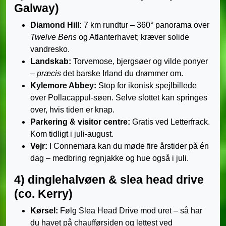
Galway)
Diamond Hill:
7 km rundtur – 360° panorama over
Twelve Bens
og Atlanterhavet; kræver solide
vandresko.
Landskab:
Torvemose, bjergsøer og vilde ponyer
–
præcis
det barske Irland du drømmer om.
Kylemore Abbey:
Stop for ikonisk spejlbillede
over Pollacappul-søen. Selve slottet kan springes
over, hvis tiden er knap.
Parkering & visitor centre:
Gratis ved Letterfrack.
Kom tidligt i juli-august.
Vejr:
I Connemara kan du møde fire årstider på én
dag – medbring regnjakke og hue også i juli.
4) dinglehalvøen & slea head drive
(co. Kerry)
Kørsel:
Følg Slea Head Drive mod uret – så har
du havet på chaufførsiden og lettest ved