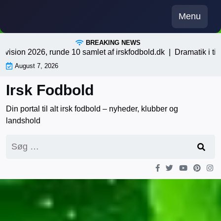
Skip
Menu
to
content
BREAKING NEWS
ion 2026, runde 10 samlet af irskfodbold.dk |
Dramatik i tillægs
August 7, 2026
Irsk Fodbold
Din portal til alt irsk fodbold – nyheder, klubber og
landshold
Søg
efter: