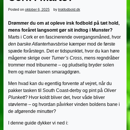
Posted on
oktober 6, 2025
by
Irskfodbold.dk
Drømmer du om at opleve irsk fodbold på tæt hold,
mens foråret langsomt gør sit indtog i Munster?
Marts i Cork er en fascinerende overgangs­måned, hvor
den barske Atlanterhavsbrise
kæmper mod de første
spæde forårstegn. Det er tidspunktet, hvor du kan høre
mågerne skrige over
Turner’s Cross
, mens regndråber
trommer mod tribunerne – og pludselig bryder solen
frem og maler banen smaragdgrøn.
Men hvad kan du egentlig forvente af vejret, når du
pakker tasken til South Coast-derby og pint på
Oliver
Plunkett
? Hvor koldt bliver det, hvor våde bliver
støvlerne – og hvordan påvirker vinden boldens bane i
de afgørende minutter?
I denne guide dykker vi ned i: