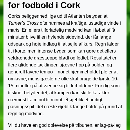
for fodbold i Cork
Corks beliggenhed lige ud til Atlanten betyder, at
Turner’s Cross
ofte rammes af kraftige, ustadige vinde i
marts. En ellers tilforladelig medvind kan i løbet af få
minutter blive til en hylende sidevind, der får lange
udspark og høje indlæg til at sejle af kurs. Regn falder
tit i korte, men intense byger, som kan gøre det ellers
veldrænede græstæppe blødt og fedtet. Resultatet er
flere glidende tacklinger, ujævne hop på bolden og
generelt lavere tempo – noget hjemmeholdet plejer at
omfavne, mens gæsterne ofte skal bruge de første 10-
15 minutter på at vænne sig til forholdene. For dig som
tilskuer betyder det, at kampen kan skifte karakter
nærmest fra minut til minut: ét øjeblik et hurtigt
pasningsspil, det næste øjeblik lange bolde på grund af
regn og modvind.
Vil du have en god oplevelse på tribunen, er lag-på-lag