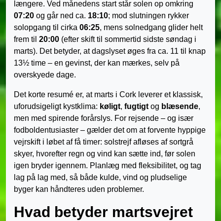
længere. Ved månedens start står solen op omkring
07:20
og går ned ca.
18:10
; mod slutningen rykker
solopgang til cirka
06:25
, mens solnedgang glider helt
frem til
20:00
(efter skift til sommertid sidste søndag i
marts). Det betyder, at dagslyset øges fra ca. 11 til knap
13½ time – en gevinst, der kan mærkes, selv på
overskyede dage.
Det korte resumé er, at marts i Cork leverer et klassisk,
uforudsigeligt kystklima:
køligt
,
fugtigt
og
blæsende
,
men med spirende forårslys. For rejsende – og især
fodboldentusiaster – gælder det om at forvente hyppige
vejrskift i løbet af få timer: solstrejf afløses af sortgrå
skyer, hvorefter regn og vind kan sætte ind, før solen
igen bryder igennem. Planlæg med fleksibilitet, og tag
lag på lag med, så både kulde, vind og pludselige
byger kan håndteres uden problemer.
Hvad betyder martsvejret