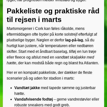
Pakkeliste og praktiske råd
til rejsen i marts
Martsmorgener i Cork kan føles råkolde, mens
eftermiddagen ofte byder på korte solstrejf efterfulgt af
pludselige byger. Nøglen er derfor
lag-på-lag
, så du
hurtigt kan justere, når temperaturen eller nedbøren
skifter. Start med et åndbart baselag, tilføj en lun trøje
eller fleece og afslut med en
vandtæt skaljakke med
hætte
, der kan modstå både regn og blæst fra Atlanten.
Her er en kompakt pakkeliste, der dækker de fleste
scenarier på og uden for stadion i marts:
Vandtæt jakke
med tapede sømme og justerbar
hætte.
Vandafvisende fodtøj
– gerne vandrestøvler eller
robuste sneakers med godt greb.