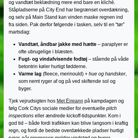
og vandtæt beklædning mere end bare en kliché.
Ståpladserne på City End har begrænset overdækning,
og selv på Main Stand kan vinden maske regnen ind
fra siden. Pak derfor følgende i tasken, selv til en “tør”
martsdag:
Vandtæt, åndbar jakke med hætte
– paraplyer er
ofte ubrugelige i blæsten.
Fugt- og vindafvisende fodtøj
– stående på våde
betontrin køler hurtigt fødderne.
Varme lag
(fleece, merinould) +
hue og handsker
,
som nemt ryger af og på ved skiftende sol og
byger.
Tjek vejrudsigten hos
Met Éireann
på kampdagen og
følg Cork Citys sociale medier for eventuelle
pitch
inspections
eller ændrede kickoff-tidspunkter. Kom i
god tid – både fordi trafikken kan blive langsom i kraftig
regn, og fordi de bedste overdækkede pladser hurtigt
ryger, når prognosen melder vindstød og byger.