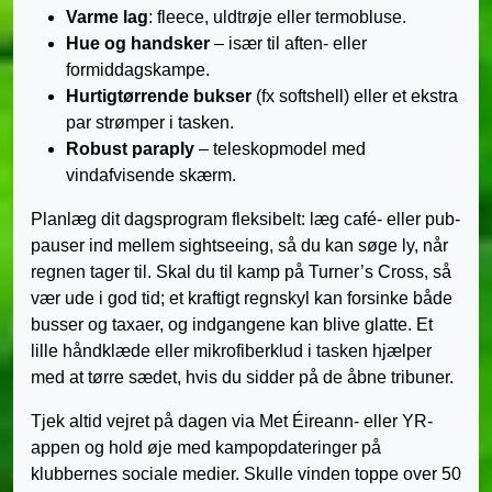
Varme lag
: fleece, uldtrøje eller termobluse.
Hue og handsker
– især til aften- eller
formiddagskampe.
Hurtigtørrende bukser
(fx softshell) eller et ekstra
par strømper i tasken.
Robust paraply
– teleskopmodel med
vindafvisende skærm.
Planlæg dit dagsprogram fleksibelt: læg café- eller pub-
pauser ind mellem sightseeing, så du kan søge ly, når
regnen tager til. Skal du til kamp på Turner’s Cross, så
vær ude i god tid; et kraftigt regnskyl kan forsinke både
busser og taxaer, og indgangene kan blive glatte. Et
lille håndklæde eller mikrofiberklud i tasken hjælper
med at tørre sædet, hvis du sidder på de åbne tribuner.
Tjek altid vejret på dagen via Met Éireann- eller YR-
appen og hold øje med kampopdateringer på
klubbernes sociale medier. Skulle vinden toppe over 50