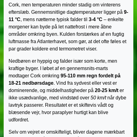
Cork, men temperaturen minder stadig om vinterens
efterslæb. Gennemsnitlige dagtemperaturer ligger på
9-
11 °C
, mens nætterne typisk falder til
3-4 °C
– enkelte
morgener kan byde på let nattefrost i mere åbne
områder omkring byen. Kulden forstærkes af en fugtig
luftmasse fra Atlanterhavet, som gør, at det ofte føles et
par grader koldere end termometret viser.
Nedbøren er hyppig og falder især som korte, men
kraftige byger. I løbet af en gennemsnits-marts
modtager Cork omkring
95-110 mm regn fordelt på
18-21 nedbørsdage
. Vind fra sydvest eller vest er
dominerende, og middelhastigheder på
20-25 km/t
er
ikke usædvanlige, med vindstød over
50 km/t
når dybe
lavtryk passerer. Resultatet er et skiftevis vådt og
blæsende vejr, hvor paraplyer hurtigt kan blive
udfordret.
Selv om vejret er omskifteligt, bliver dagene mærkbart