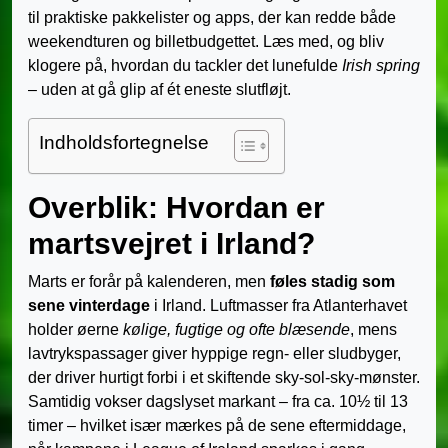
til praktiske pakkelister og apps, der kan redde både
weekendturen og billetbudgettet. Læs med, og bliv
klogere på, hvordan du tackler det lunefulde
Irish spring
– uden at gå glip af ét eneste slutfløjt.
Indholdsfortegnelse
Overblik: Hvordan er
martsvejret i Irland?
Marts er forår på kalenderen, men
føles stadig som
sene vinterdage
i Irland. Luftmasser fra Atlanterhavet
holder øerne
kølige, fugtige og ofte blæsende
, mens
lavtryks­passager giver hyppige regn- eller sludbyger,
der driver hurtigt forbi i et skiftende sky-sol-sky-mønster.
Samtidig vokser dagslyset markant – fra ca. 10½ til 13
timer – hvilket især mærkes på de sene eftermiddage,