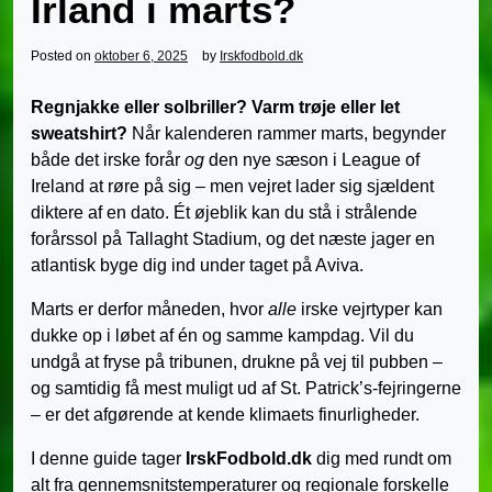
Irland i marts?
Posted on
oktober 6, 2025
by
Irskfodbold.dk
Regnjakke eller solbriller? Varm trøje eller let
sweatshirt?
Når kalenderen rammer marts, begynder
både det irske forår
og
den nye sæson i League of
Ireland at røre på sig – men vejret lader sig sjældent
diktere af en dato. Ét øjeblik kan du stå i strålende
forårssol på Tallaght Stadium, og det næste jager en
atlantisk byge dig ind under taget på Aviva.
Marts er derfor måneden, hvor
alle
irske vejrtyper kan
dukke op i løbet af én og samme kampdag. Vil du
undgå at fryse på tribunen, drukne på vej til pubben –
og samtidig få mest muligt ud af St. Patrick’s-fejringerne
– er det afgørende at kende klimaets finurligheder.
I denne guide tager
IrskFodbold.dk
dig med rundt om
alt fra gennemsnitstemperaturer og regionale forskelle