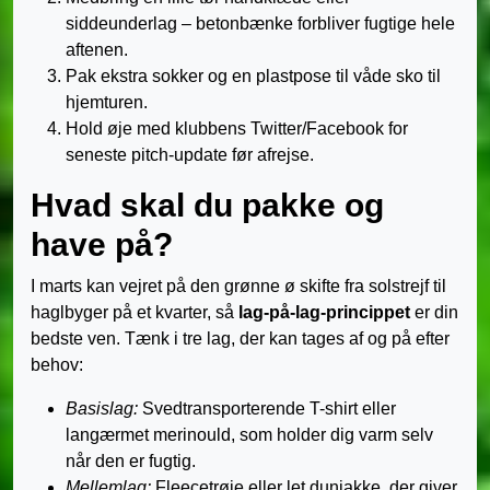
siddeunderlag – betonbænke forbliver fugtige hele
aftenen.
Pak ekstra sokker og en plastpose til våde sko til
hjemturen.
Hold øje med klubbens Twitter/Facebook for
seneste pitch-update før afrejse.
Hvad skal du pakke og
have på?
I marts kan vejret på den grønne ø skifte fra solstrejf til
haglbyger på et kvarter, så
lag-på-lag-princippet
er din
bedste ven. Tænk i tre lag, der kan tages af og på efter
behov:
Basislag:
Svedtransporterende T-shirt eller
langærmet merinould, som holder dig varm selv
når den er fugtig.
Mellemlag:
Fleecetrøje eller let dunjakke, der giver