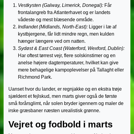
Vestkysten (Galway, Limerick, Donegal):
Får
frontalangreb fra Atlanterhavet og er landets
vådeste og mest blæsende område.
Indlandet (Midlands, North-East):
Ligger i læ af
kystbjergene, får lidt mindre regn, men kulden
hænger længere ved om natten.
Sydøst & East Coast (Waterford, Wexford, Dublin):
Har oftest tørrest vejr, flere solskinstimer og en
anelse højere dag­temperaturer, hvilket kan give
mere behagelige kampoplevelser på Tallaght eller
Richmond Park.
Uanset hvor du lander, er regnjakke og en ekstra trøje
sjældent et fejlskud, men marts giver også de første
små forårsglimt, når solen bryder igennem og maler de
irske græsbaner næsten urealistisk grønne.
Vejret og fodbold i marts