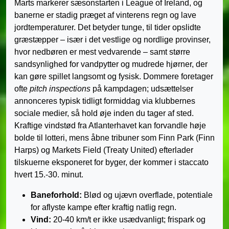
Marts markerer sæsonstarten i League of Ireland, og
banerne er stadig præget af vinterens regn og lave
jordtemperaturer. Det betyder tunge, til tider opslidte
græstæpper – især i det vestlige og nordlige provinser,
hvor nedbøren er mest vedvarende – samt større
sandsynlighed for vandpytter og mudrede hjørner, der
kan gøre spillet langsomt og fysisk. Dommere foretager
ofte
pitch inspections
på kampdagen; udsættelser
annonceres typisk tidligt formiddag via klubbernes
sociale medier, så hold øje inden du tager af sted.
Kraftige vindstød fra Atlanterhavet kan forvandle høje
bolde til lotteri, mens åbne tribuner som Finn Park (Finn
Harps) og Markets Field (Treaty United) efterlader
tilskuerne eksponeret for byger, der kommer i staccato
hvert 15.-30. minut.
Baneforhold:
Blød og ujævn overflade, potentiale
for aflyste kampe efter kraftig natlig regn.
Vind:
20-40 km/t er ikke usædvanligt; frispark og