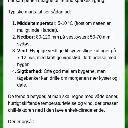
når kampene i League of Ireland sparkes i gang.
Typiske marts-tal ser sådan ud:
Middeltemperatur:
5-10 °C (frost om natten er
muligt inde i landet).
Nedbør:
80-120 mm på vestkysten; 50-70 mm i
sydøst.
Vind:
Hyppige vestlige til sydvestlige kulinger på
7-12 m/s, med kraftige vindstød i forbindelse med
byger.
Sigtbarhed:
Ofte god mellem bygerne, men
tågebanker kan drille om morgenen nær kyster og i
dale.
De forhold betyder, at man skal regne med våde baner,
hurtigt skiftende temperaturfølelse og vind, der presser
chill-faktoren ned i den lave enkelt-cifrede ende.
Der er også
: