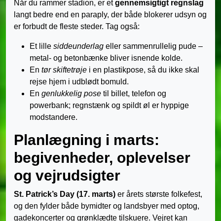
Når du rammer stadion, er et
gennemsigtigt regnslag
langt bedre end en paraply, der både blokerer udsyn og
er forbudt de fleste steder. Tag også:
Et lille
siddeunderlag
eller sammenrullelig pude –
metal- og betonbænke bliver isnende kolde.
En
tør skiftetrøje
i en plastikpose, så du ikke skal
rejse hjem i udblødt bomuld.
En
genlukkelig pose
til billet, telefon og
powerbank; regnstænk og spildt øl er hyppige
modstandere.
Planlægning i marts:
begivenheder, oplevelser
og vejrudsigter
St. Patrick’s Day (17. marts)
er årets største folkefest,
og den fylder både bymidter og landsbyer med optog,
gadekoncerter og grønklædte tilskuere. Vejret kan