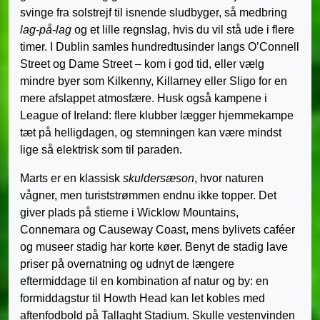
svinge fra solstrejf til isnende sludbyger, så medbring
lag-på-lag
og et lille regnslag, hvis du vil stå ude i flere
timer. I Dublin samles hundredtusinder langs O’Connell
Street og Dame Street – kom i god tid, eller vælg
mindre byer som Kilkenny, Killarney eller Sligo for en
mere afslappet atmosfære. Husk også kampene i
League of Ireland: flere klubber lægger hjemmekampe
tæt på helligdagen, og stemningen kan være mindst
lige så elektrisk som til paraden.
Marts er en klassisk
skuldersæson
, hvor naturen
vågner, men turiststrømmen endnu ikke topper. Det
giver plads på stierne i Wicklow Mountains,
Connemara og Causeway Coast, mens bylivets caféer
og museer stadig har korte køer. Benyt de stadig lave
priser på overnatning og udnyt de længere
eftermiddage til en kombination af natur og by: en
formiddagstur til Howth Head kan let kobles med
aftenfodbold på Tallaght Stadium. Skulle vestenvinden