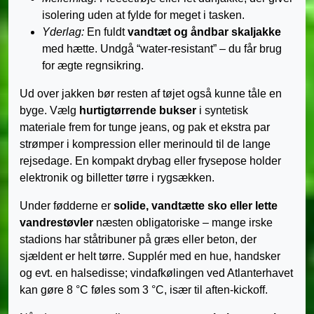
isolering uden at fylde for meget i tasken.
Yderlag:
En fuldt
vandtæt og åndbar skaljakke
med hætte. Undgå “water-resistant” – du får brug
for ægte regnsikring.
Ud over jakken bør resten af tøjet også kunne tåle en
byge. Vælg
hurtigtørrende bukser
i syntetisk
materiale frem for tunge jeans, og pak et ekstra par
strømper i kompression eller merinould til de lange
rejsedage. En kompakt drybag eller frysepose holder
elektronik og billetter tørre i rygsækken.
Under fødderne er
solide, vandtætte sko eller lette
vandrestøvler
næsten obligatoriske – mange irske
stadions har ståtribuner på græs eller beton, der
sjældent er helt tørre. Supplér med en hue, handsker
og evt. en halsedisse; vindafkølingen ved Atlanterhavet
kan gøre 8 °C føles som 3 °C, især til aften-kickoff.