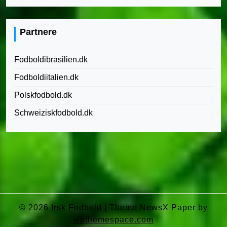
Partnere
Fodboldibrasilien.dk
Fodboldiitalien.dk
Polskfodbold.dk
Schweiziskfodbold.dk
© 2026
Irsk Fodbold
|
Theme NewsX Paper by
wpthemespace.com