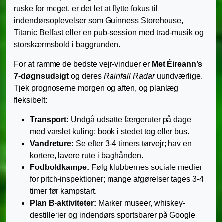
ruske for meget, er det let at flytte fokus til
indendørsoplevelser som Guinness Storehouse,
Titanic Belfast eller en pub-session med trad-musik og
storskærmsbold i baggrunden.
For at ramme de bedste vejr-vinduer er
Met Éireann’s
7-døgnsudsigt
og deres
Rainfall Radar
uundværlige.
Tjek prognoserne morgen og aften, og planlæg
fleksibelt:
Transport:
Undgå udsatte færgeruter på dage
med varslet kuling; book i stedet tog eller bus.
Vandreture:
Se efter 3-4 timers tørvejr; hav en
kortere, lavere rute i baghånden.
Fodboldkampe:
Følg klubbernes sociale medier
for pitch-inspektioner; mange afgørelser tages 3-4
timer før kampstart.
Plan B-aktiviteter:
Marker museer, whiskey-
destillerier og indendørs sportsbarer på Google