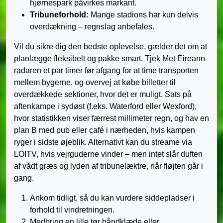
hjørnespark påvirkes markant.
Tribuneforhold:
Mange stadions har kun delvis
overdækning – regnslag anbefales.
Vil du sikre dig den bedste oplevelse, gælder det om at
planlægge fleksibelt og pakke smart. Tjek Met Éireann-
radaren et par timer før afgang for at time transporten
mellem bygerne, og overvej at købe billetter til
overdækkede sektioner, hvor det er muligt. Sats på
aftenkampe i sydøst (f.eks. Waterford eller Wexford),
hvor statistikken viser færrest millimeter regn, og hav en
plan B med pub eller café i nærheden, hvis kampen
ryger i sidste øjeblik. Alternativt kan du streame via
LOITV, hvis vejrguderne vinder – men intet slår duften
af vådt græs og lyden af tribunelæktre, når fløjten går i
gang.
Ankom tidligt, så du kan vurdere siddepladser i
forhold til vindretningen.
Medbring en lille tør håndklæde eller