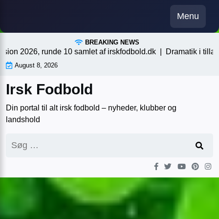
Skip
Menu
to
content
BREAKING NEWS
2026, runde 10 samlet af irskfodbold.dk |
Dramatik i tillægstide
August 8, 2026
Irsk Fodbold
Din portal til alt irsk fodbold – nyheder, klubber og
landshold
Søg
efter: