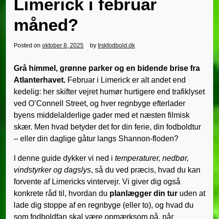
Limerick i februar
måned?
Posted on
oktober 8, 2025
by
Irskfodbold.dk
Grå himmel, grønne parker og en bidende brise fra
Atlanterhavet.
Februar i Limerick er alt andet end
kedelig: her skifter vejret humør hurtigere end trafiklyset
ved O’Connell Street, og hver regnbyge efterlader
byens middelalderlige gader med et næsten filmisk
skær. Men hvad betyder det for din ferie, din fodboldtur
– eller din daglige gåtur langs Shannon-floden?
I denne guide dykker vi ned i
temperaturer, nedbør,
vindstyrker og dagslys
, så du ved præcis, hvad du kan
forvente af Limericks vintervejr. Vi giver dig også
konkrete råd til, hvordan du
planlægger din tur
uden at
lade dig stoppe af en regnbyge (eller to), og hvad du
som fodboldfan skal være opmærksom på, når