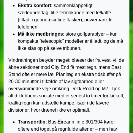
Ekstra komfort:
sammenklappeligt
sædeunderlag, lille termokande med te/kaffe
(tilladt i gennemsigtige flasker), powerbank til
telefonen.
Må ikke medbringes:
store golfparaplyer – kun
kompakte “telescopic” modeller er tilladt, og de må
ikke slås op på selve tribunen.
Vindretningen betyder meget: blæser der fra vest, vil de
åbne sektioner mod City End få mest regn, mens East
Stand ofte er mere læ. Planlæg en ekstra tidsbuffer på
20-30 minutter i tilfælde af lav sigtbarhed eller
oversvømmede veje omkring Dock Road og M7. Tjek
altid klubbens sociale medier senest to timer før kickoff;
kraftig regn kan udsætte kampe, især i de lavere
divisioner, hvor drænet ikke er optimalt.
Transporttip:
Bus Éireann linje 301/304 kører
oftere end toget på regnfulde aftener – men hav