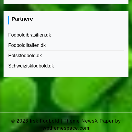
Partnere
Fodboldibrasilien.dk
Fodboldiitalien.dk
Polskfodbold.dk
Schweiziskfodbold.dk
© 2026
Irsk Fodbold
|
Theme NewsX Paper by
wpthemespace.com