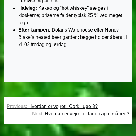
fremvisning af billet.
Halvleg:
Kakao og “hot whiskey” sælges i
kioskerne; priserne falder typisk 25 % ved meget
regn.
Efter kampen:
Dolans Warehouse eller Nancy
Blake’s heated beer garden; begge holder åbent til
kl. 02 fredag og lørdag.
Indlægsnavigation
Previous:
Hvordan er vejret i Cork i uge 8?
Next:
Hvordan er vejret i Irland i april måned?