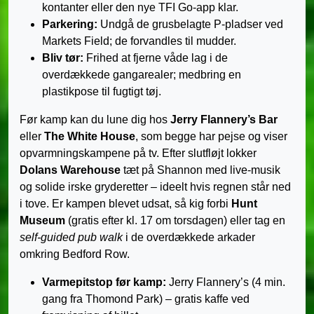
kontanter eller den nye TFI Go-app klar.
Parkering:
Undgå de grusbelagte P-pladser ved
Markets Field; de forvandles til mudder.
Bliv tør:
Frihed at fjerne våde lag i de
overdækkede gangarealer; medbring en
plastikpose til fugtigt tøj.
Før kamp kan du lune dig hos
Jerry Flannery’s Bar
eller
The White House
, som begge har pejse og viser
opvarmningskampene på tv. Efter slutfløjt lokker
Dolans Warehouse
tæt på Shannon med live-musik
og solide irske gryderetter – ideelt hvis regnen står ned
i tove. Er kampen blevet udsat, så kig forbi
Hunt
Museum
(gratis efter kl. 17 om torsdagen) eller tag en
self-guided pub walk
i de overdækkede arkader
omkring Bedford Row.
Varmepitstop før kamp:
Jerry Flannery’s (4 min.
gang fra Thomond Park) – gratis kaffe ved