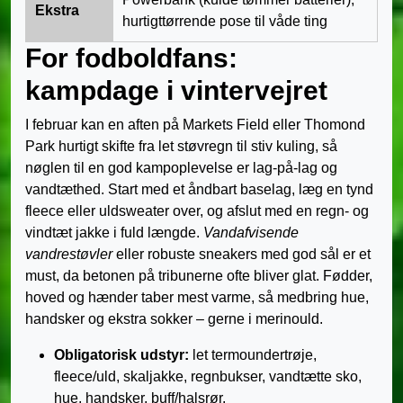
Ekstra
hurtigttørrende pose til våde ting
For fodboldfans:
kampdage i vintervejret
I februar kan en aften på Markets Field eller Thomond
Park hurtigt skifte fra let støvregn til stiv kuling, så
nøglen til en god kampoplevelse er lag-på-lag og
vandtæthed. Start med et åndbart baselag, læg en tynd
fleece eller uldsweater over, og afslut med en regn- og
vindtæt jakke i fuld længde.
Vandafvisende
vandrestøvler
eller robuste sneakers med god sål er et
must, da betonen på tribunerne ofte bliver glat. Fødder,
hoved og hænder taber mest varme, så medbring hue,
handsker og ekstra sokker – gerne i merinould.
Obligatorisk udstyr:
let termoundertrøje,
fleece/uld, skaljakke, regnbukser, vandtætte sko,
hue, handsker, buff/halsrør.