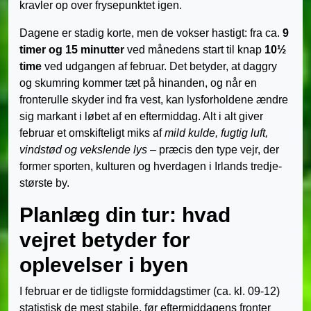
kravler op over frysepunktet igen.
Dagene er stadig korte, men de vokser hastigt: fra ca.
9
timer og 15 minutter
ved månedens start til knap
10½
time
ved udgangen af februar. Det betyder, at daggry
og skumring kommer tæt på hinanden, og når en
fronterulle skyder ind fra vest, kan lysforholdene ændre
sig markant i løbet af en eftermiddag. Alt i alt giver
februar et omskifteligt miks af
mild kulde, fugtig luft,
vindstød og vekslende lys
– præcis den type vejr, der
former sporten, kulturen og hverdagen i Irlands tredje­
største by.
Planlæg din tur: hvad
vejret betyder for
oplevelser i byen
I februar er de tidligste formiddagstimer (ca. kl. 09-12)
statistisk de mest stabile, før eftermiddagens fronter