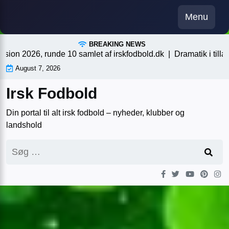
Skip
Menu
to
content
BREAKING NEWS
 2026, runde 10 samlet af irskfodbold.dk |
Dramatik i tillægsti
August 7, 2026
Irsk Fodbold
Din portal til alt irsk fodbold – nyheder, klubber og
landshold
Søg
efter: