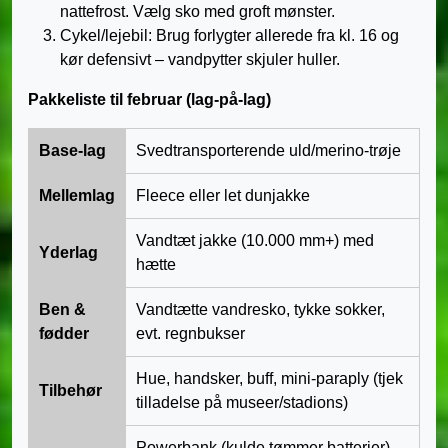
nattefrost. Vælg sko med groft mønster.
Cykel/lejebil: Brug forlygter allerede fra kl. 16 og
kør defensivt – vandpytter skjuler huller.
Pakkeliste til februar (lag-på-lag)
Base-lag
Svedtransporterende uld/merino-trøje
Mellemlag
Fleece eller let dunjakke
Vandtæt jakke (10.000 mm+) med
Yderlag
hætte
Ben &
Vandtætte vandresko, tykke sokker,
fødder
evt. regnbukser
Hue, handsker, buff, mini-paraply (tjek
Tilbehør
tilladelse på museer/stadions)
Powerbank (kulde tømmer batterier),