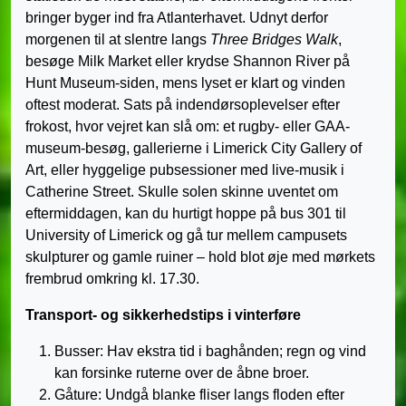
bringer byger ind fra Atlanterhavet. Udnyt derfor
morgenen til at slentre langs
Three Bridges Walk
,
besøge Milk Market eller krydse Shannon River på
Hunt Museum-siden, mens lyset er klart og vinden
oftest moderat. Sats på indendørsoplevelser efter
frokost, hvor vejret kan slå om: et rugby- eller GAA-
museum-besøg, gallerierne i Limerick City Gallery of
Art, eller hyggelige pubsessioner med live-musik i
Catherine Street. Skulle solen skinne uventet om
eftermiddagen, kan du hurtigt hoppe på bus 301 til
University of Limerick og gå tur mellem campusets
skulpturer og gamle ruiner – hold blot øje med mørkets
frembrud omkring kl. 17.30.
Transport- og sikkerhedstips i vinterføre
Busser: Hav ekstra tid i baghånden; regn og vind
kan forsinke ruterne over de åbne broer.
Gåture: Undgå blanke fliser langs floden efter