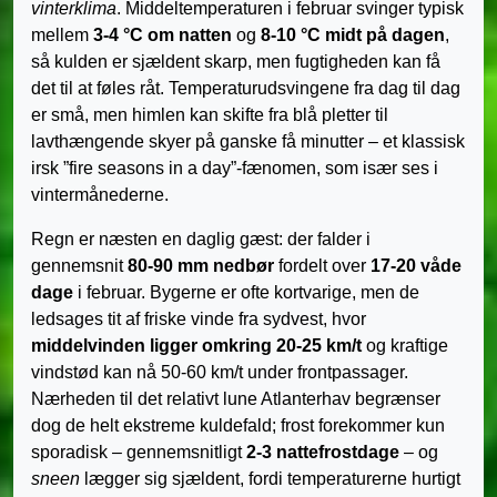
vinterklima
. Middeltemperaturen i februar svinger typisk
mellem
3-4 °C om natten
og
8-10 °C midt på dagen
,
så kulden er sjældent skarp, men fugtigheden kan få
det til at føles råt. Temperaturudsvingene fra dag til dag
er små, men himlen kan skifte fra blå pletter til
lavthængende skyer på ganske få minutter – et klassisk
irsk ”fire seasons in a day”-fænomen, som især ses i
vintermånederne.
Regn er næsten en daglig gæst: der falder i
gennemsnit
80-90 mm nedbør
fordelt over
17-20 våde
dage
i februar. Bygerne er ofte kortvarige, men de
ledsages tit af friske vinde fra sydvest, hvor
middelvinden ligger omkring 20-25 km/t
og kraftige
vindstød kan nå 50-60 km/t under frontpassager.
Nærheden til det relativt lune Atlanterhav begrænser
dog de helt ekstreme kuldefald; frost forekommer kun
sporadisk – gennemsnitligt
2-3 nattefrostdage
– og
sneen
lægger sig sjældent, fordi temperaturerne hurtigt