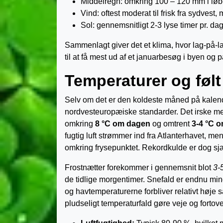
Middelregn: omkring 100 – 120 mm i løb
Vind: oftest moderat til frisk fra sydves
Sol: gennemsnitligt 2-3 lyse timer pr. 
Sammenlagt giver det et klima, hvor lag-på-l
til at få mest ud af et januarbesøg i byen og
Temperaturer og følt
Selv om det er den koldeste måned på kalende
nordvesteuropæiske standarder. Det irske met
omkring
8 °C om dagen
og omtrent
3-4 °C o
fugtig luft strømmer ind fra Atlanterhavet, men
omkring frysepunktet. Rekordkulde er dog sjæ
Frostnætter forekommer i gennemsnit blot
3-
de tidlige morgentimer. Snefald er endnu mind
og havtemperaturerne forbliver relativt høje
pludseligt temperaturfald gøre veje og fortove