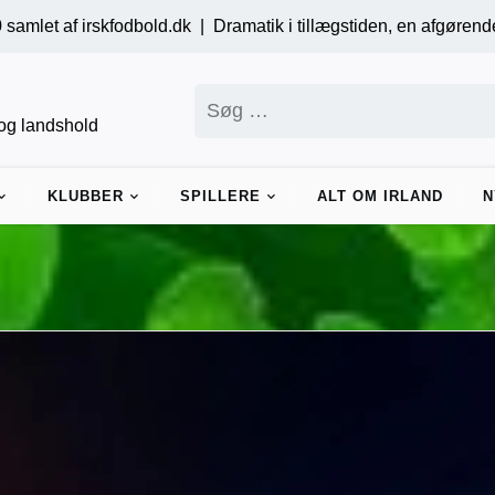
odbold.dk |
Dramatik i tillægstiden, en afgørende straffe og sene
Søg
efter:
r og landshold
KLUBBER
SPILLERE
ALT OM IRLAND
N