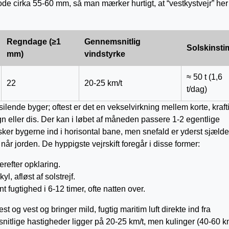
 cirka 55-60 mm, så man mærker hurtigt, at “vestkystvejr” her
Regn­dage (≥1
Gennemsnitlig
Solskinsti
mm)
vindstyrke
≈ 50 t (1,6
22
20-25 km/t
t/dag)
ende byger; oftest er det en vekselvirkning mellem korte, kraft
n eller dis. Der kan i løbet af måneden passere 1-2 egentlige
sker bygerne ind i horisontal bane, men snefald er yderst sjælde
når jorden. De hyppigste vejrskift foregår i disse former:
erefter opklaring.
l, afløst af solstrejf.
fugtighed i 6-12 timer, ofte natten over.
og vest og bringer mild, fugtig maritim luft direkte ind fra
tlige hastigheder ligger på 20-25 km/t, men kulinger (40-60 km