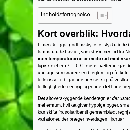
Indholdsfortegnelse
Kort overblik: Hvord
Limerick ligger godt beskyttet et stykke ind
tempererede havluft, som strømmer ind fra No
men temperaturerne er milde set med skan
typisk mellem 7 – 9 °C, mens nætterne sjæld
undtagelsen snarere end reglen, og når kulden
luftmasse forbigående presser sig på vestfra. 
luftfugtigheden er høj, og vinden let finder
Det altoverskyggende kendetegn er
det usta
mellemrum, hvilket giver hyppige byger, små
kan skifte fra solstriber til gennemblødt regnj
variationer, der præger hverdagen i januar.