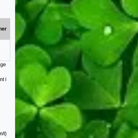
mer
ige
nt i
/t)