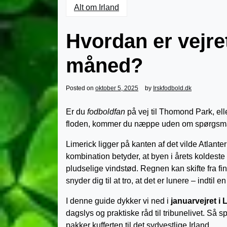
Alt om Irland
Hvordan er vejret
måned?
Posted on
oktober 5, 2025
by
Irskfodbold.dk
Er du
fodboldfan
på vej til Thomond Park, el
floden, kommer du næppe uden om spørgsm
Limerick ligger på kanten af det vilde Atlant
kombination betyder, at byen i årets koldest
pludselige vindstød. Regnen kan skifte fra fin
snyder dig til at tro, at det er lunere – indtil 
I denne guide dykker vi ned i
januarvejret i 
dagslys og praktiske råd til tribunelivet. Så
pakker kufferten til det sydvestlige Irland.