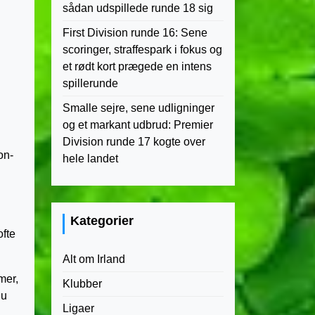
sådan udspillede runde 18 sig
First Division runde 16: Sene
scoringer, straffespark i fokus og
et rødt kort prægede en intens
spillerunde
Smalle sejre, sene udligninger
og et markant udbrud: Premier
Division runde 17 kogte over
on-
hele landet
Kategorier
ofte
Alt om Irland
mer,
Klubber
du
Ligaer