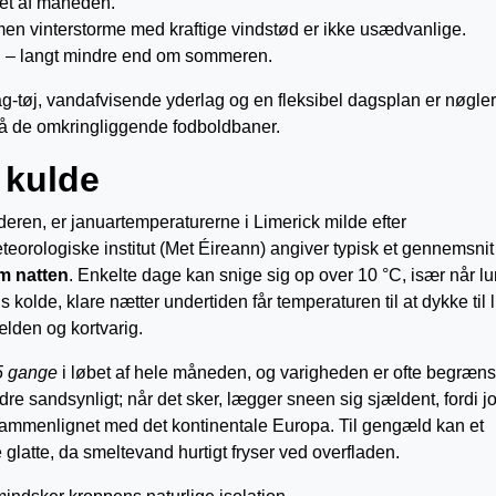
et af måneden.
t, men vinterstorme med kraftige vindstød er ikke usædvanlige.
dag – langt mindre end om sommeren.
ag-tøj, vandafvisende yderlag og en fleksibel dagsplan er nøgle
 på de omkringliggende fodboldbaner.
 kulde
ren, er januartemperaturerne i Limerick milde efter
eorologiske institut (Met Éireann) angiver typisk et gennemsnit
m natten
. Enkelte dage kan snige sig op over 10 °C, især når lu
s kolde, klare nætter undertiden får temperaturen til at dykke til 
lden og kortvarig.
5 gange
i løbet af hele måneden, og varigheden er ofte begrænse
re sandsynligt; når det sker, lægger sneen sig sjældent, fordi jo
 sammenlignet med det kontinentale Europa. Til gengæld kan et
 glatte, da smeltevand hurtigt fryser ved overfladen.