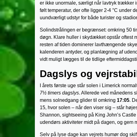
er ikke unormale, særligt når lavtryk trækker 
følt temperatur, der ofte ligger 2-4 °C under d
uundværligt udstyr for både turister og stad
Solindstrålingen er begrænset: omkring 50 tim
døgn. Klare huller i skydækket opstår oftest m
resten af tiden dominerer lavthængende skyer, 
kalenderen antyder, og planlægning af udendø
vidt muligt lægges til de tidlige eftermiddags­ti
Dagslys og vejrstabil
I årets første uge står solen i Limerick norma
7½ timers dagslys
. Allerede ved månedens sl
mens solnedgang glider til omkring
17:05
. D
15, hvor solen – når den viser sig – står høj
Shannon, sightseeing på King John’s Castle 
udendørs aktiviteter midt på dagen, og gem m
Selv på lyse dage kan vejrets humør dog skift