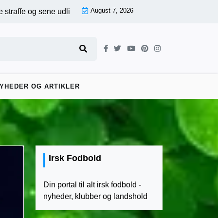
August 7, 2026
 udligninger – First Division runde 17, kamp for kamp |
Sene afg
YHEDER OG ARTIKLER
Irsk Fodbold
Din portal til alt irsk fodbold -
nyheder, klubber og landshold