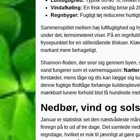
Luftfugtighed:
Typisk 80-90 %, hvilket m
Vindafkøling:
En frisk vestlig brise på 2
Regnbyger:
Fugtigt tøj reducerer hurti
Sammenspillet mellem høj luftfugtighed og h
under det, termometeret viser. På en regnful
frysepunktet for en stillestående tilskuer. Klæ
markant mere behageligt.
Shannon-floden, der snor sig gennem byen, 
vand fungerer som et varmemagasin:
Nætter
forstæder, mens tåge og dis kan lægge sig tun
denne fugtige flodtåge forlænge kuldeopleve
mærkbart lunere forhold blot få hundrede mete
Nedbør, vind og sol
Januar er statistisk set den næst­vådeste mån
finregn på to ud af tre dage. Det samlede ne
regn­dage, hvilket er nok til jævnligt at gø