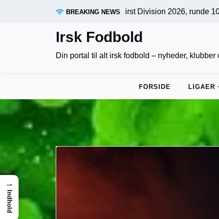
Skip
sene afgørelser: First Division 2026, runde 10 samlet af irskf
BREAKING NEWS
to
content
Irsk Fodbold
Din portal til alt irsk fodbold – nyheder, klubbe
FORSIDE
LIGAER
→
Indhold