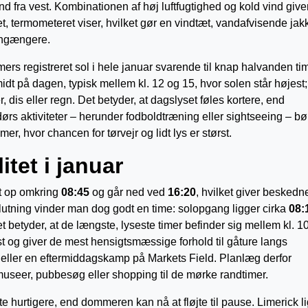
ind fra vest. Kombinationen af høj luftfugtighed og kold vind give
et, termometeret viser, hvilket gør en vindtæt, vandafvisende jakk
iongængere.
ers registreret sol i hele januar svarende til knap halvanden tim
idt på dagen, typisk mellem kl. 12 og 15, hvor solen står højest;
dis eller regn. Det betyder, at dagslyset føles kortere, end
rs aktiviteter – herunder fodboldtræning eller sightseeing – bø
mer, hvor chancen for tørvejr og lidt lys er størst.
itet i januar
lt op omkring
08:45
og går ned ved
16:20
, hvilket giver besked
utning vinder man dog godt en time: solopgang ligger cirka
08:
et betyder, at de længste, lyseste timer befinder sig mellem kl. 1
est og giver de mest hensigtsmæssige forhold til gåture langs
eller en eftermiddagskamp på Markets Field. Planlæg derfor
useer, pubbesøg eller shopping til de mørke randtimer.
e hurtigere, end dommeren kan nå at fløjte til pause. Limerick l