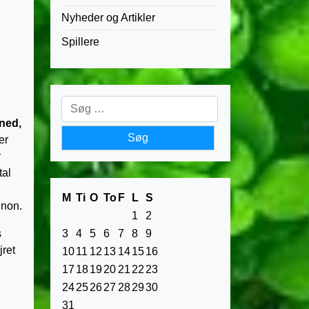
Nyheder og Artikler
Spillere
Søg
efter:
åned,
er
r
tal
M
Ti
O
To
F
L
S
nnon.
1
2
3
4
5
6
7
8
9
s
jret
10
11
12
13
14
15
16
17
18
19
20
21
22
23
24
25
26
27
28
29
30
31