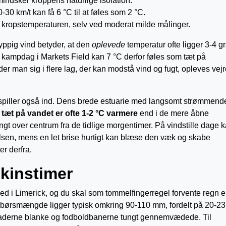
indsker kroppens naturlige isolation.
0-30 km/t kan få 6 °C til at føles som 2 °C.
gt kropstemperaturen, selv ved moderat milde målinger.
yppig vind betyder, at den
oplevede
temperatur ofte ligger 3-4 g
d kampdag i Markets Field kan 7 °C derfor føles som tæt på
der man sig i flere lag, der kan modstå vind og fugt, opleves vejr
spiller også ind. Dens brede estuarie med langsomt strømmend
 tæt på vandet er ofte 1-2 °C varmere
end i de mere åbne
gt over centrum fra de tidlige morgentimer. På vindstille dage 
lsen, mens en let brise hurtigt kan blæse den væk og skabe
r derfra.
skinstimer
ed i Limerick, og du skal som tommelfingerregel forvente regn el
dbørs­mængde ligger typisk omkring 90-110 mm, fordelt på 20-23
re gaderne blanke og fodboldbanerne tungt gennemvædede. Til