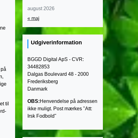
august 2026
« maj
rne
Udgiverinformation
BGGD Digital ApS - CVR:
34482853
 på
Dalgas Boulevard 48 - 2000
n,
Frederiksberg
lige
Danmark
OBS:
Henvendelse på adressen
t til
ikke muligt. Post mærkes "Att:
rd-
Irsk Fodbold"