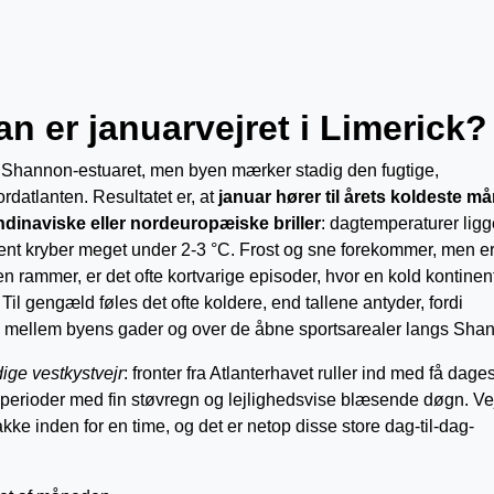
an er januarvejret i Limerick?
e i Shannon-estuaret, men byen mærker stadig den fugtige,
rdatlanten. Resultatet er, at
januar hører til årets koldeste m
dinaviske eller nordeuropæiske briller
: dagtemperaturer ligg
ent kryber meget under 2-3 °C. Frost og sne forekommer, men e
 rammer, er det ofte kortvarige episoder, hvor en kold kontinen
Til gengæld føles det ofte koldere, end tallene antyder, fordi
 vej mellem byens gader og over de åbne sportsarealer langs Sha
dige vestkystvejr
: fronter fra Atlanterhavet ruller ind med få dage
 perioder med fin støvregn og lejlighedsvise blæsende døgn. Ve
akke inden for en time, og det er netop disse store dag-til-dag-