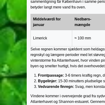
sammenligning får København i samme periode
betyder langt mere vand fra oven.
Middelværdi for
Nedbørs­
januar
mængde
Limerick
≈ 100 mm
Selve regnen kommer sjældent som heldags­sil
regnskyl og længere perioder med let støvreg
vinterstorme fra Atlanterhavet, hvor vinden pi
byen og smelter hurtigt, hvis det overhovedet 
Front­passage:
3-6 timers kraftig regn, d
Bygelinjer:
15-30 minutters pludselige sky
Vedvarende finregn:
Svag, men konstant 
Vindene kommer i overvejende grad fra sydvest 
Atlanterhavet og Shannon-estuaret. Gennemsni