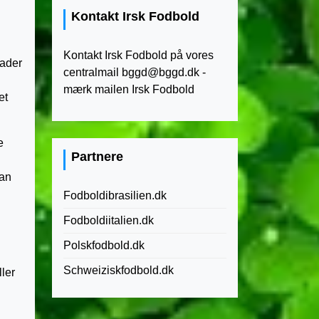
Kontakt Irsk Fodbold
Kontakt Irsk Fodbold på vores
rader
centralmail
bggd@bggd.dk
-
mærk mailen Irsk Fodbold
et
e
Partnere
kan
Fodboldibrasilien.dk
Fodboldiitalien.dk
Polskfodbold.dk
Schweiziskfodbold.dk
ler