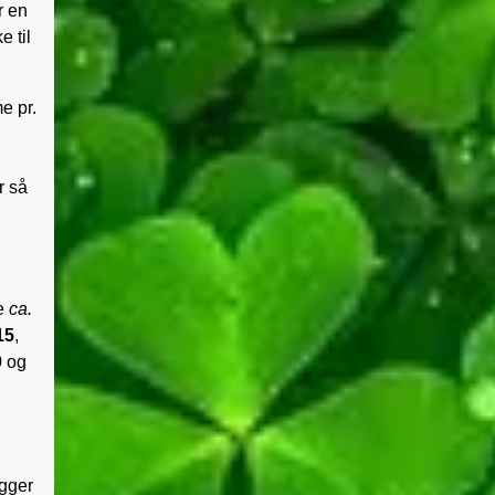
r en
e til
e pr.
r så
ne
ca.
15
,
0 og
igger