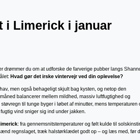
 i Limerick i januar
ler drømmer du om at udforske de farverige pubber langs Shann
ålet:
Hvad gør det irske vintervejr ved din oplevelse?
erhav, men også behageligt skjult bag kysten, og netop den
e måned balancerer mellem mildhed, massiv luftfugtighed og
 støvregn til tunge byger i løbet af minutter, mens temperaturen 
en fugtig vind sniger sig ind under jakken.
Limerick
: fra gennemsnitstemperaturer og følt kulde til solskinsti
 spænd regnslaget, træk halstørklædet godt op – og læs med, før 