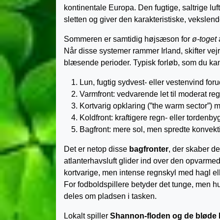
kontinentale Europa. Den fugtige, saltrige lu
sletten og giver den karakteristiske, veksle
Sommeren er samtidig højsæson for
ø-toget
a
Når disse systemer rammer Irland, skifter vejre
blæsende perioder. Typisk forløb, som du kan
Lun, fugtig sydvest- eller vestenvind forud
Varmfront: vedvarende let til moderat regn
Kortvarig opklaring (”the warm sector”) 
Koldfront: kraftigere regn- eller tordenbyg
Bagfront: mere sol, men spredte konvekt
Det er netop disse
bagfronter
, der skaber de
atlanterhavsluft glider ind over den opvar
kortvarige, men intense regnskyl med hagl elle
For fodboldspillere betyder det tunge, men h
deles om pladsen i tasken.
Lokalt spiller
Shannon-floden og de bløde