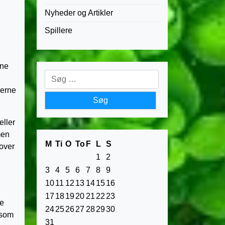
Nyheder og Artikler
Spillere
rne
Søg
efter:
nerne
eller
men
M
Ti
O
To
F
L
S
 over
1
2
3
4
5
6
7
8
9
10
11
12
13
14
15
16
17
18
19
20
21
22
23
me
24
25
26
27
28
29
30
ksom
31