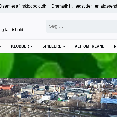
odbold.dk |
Dramatik i tillægstiden, en afgørende straffe og sene
Søg
efter:
r og landshold
KLUBBER
SPILLERE
ALT OM IRLAND
N