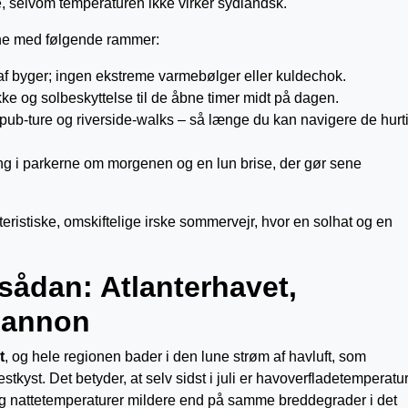
, selvom temperaturen ikke virker sydlandsk.
gne med følgende rammer:
g af byger; ingen ekstreme varmebølger eller kuldechok.
ke og solbeskyttelse til de åbne timer midt på dagen.
, pub-ture og riverside-walks – så længe du kan navigere de hurt
esang i parkerne om morgenen og en lun brise, der gør sene
teristiske, omskiftelige irske sommervejr, hvor en solhat og en
 sådan: Atlanterhavet,
hannon
t
, og hele regionen bader i den lune strøm af havluft, som
tkyst. Det betyder, at selv sidst i juli er havoverfladetemperatu
og nattetemperaturer mildere end på samme breddegrader i det