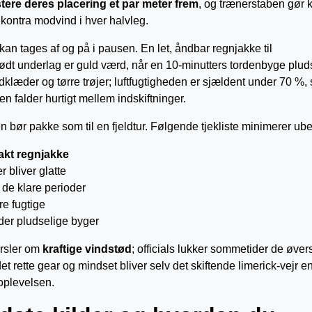
ere deres placering et par meter frem
, og trænerstaben gør k
 kontra modvind i hver halvleg.
 kan tages af og på i pausen. En let, åndbar regnjakke til
lødt underlag er guld værd, når en 10-minutters tordenbyge plud
dklæder og tørre trøjer; luftfugtigheden er sjældent under 70 %,
n falder hurtigt mellem indskiftninger.
n bør pakke som til en fjeldtur. Følgende tjekliste minimerer ub
kt regnjakke
 bliver glatte
l de klare perioder
e fugtige
nder pludselige byger
arsler om
kraftige vindstød
; officials lukker sommetider de øver
det rette gear og mindset bliver selv det skiftende limerick-vejr e
oplevelsen.