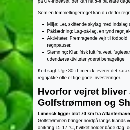
på UV-indekset, der kan nå
5-6
på klare dage
Som en tommelfingerregel kan du derfor re
Miljø: Let, skiftende sky­lag med indsla
Påklædning: Lag-på-lag, en tynd regnjak
Aktiviteter: Fremragende vejr til fodbold
regn­pauser.
Stemning: Klar, frisk luft fra vest, fugl
udendørsaktiviteter yderst behagelige.
Kort sagt: Uge 30 i Limerick leverer det karak
regnjakke ofte er lige gode investeringer.
Hvorfor vejret bliver
Golfstrømmen og S
Limerick ligger blot 70 km fra Atlanterhave
Golfstrømmen bringer nordpå langs Irlands ves
omkring 15-17 °C, hvilket holder både dag- 