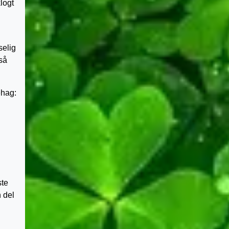
logt
selig
 så
ehag:
ste
n del