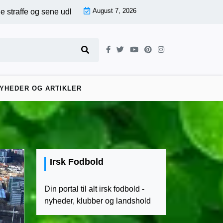
August 7, 2026
 udligninger – First Division runde 17, kamp for kamp |
Sene afg
YHEDER OG ARTIKLER
Irsk Fodbold
Din portal til alt irsk fodbold -
nyheder, klubber og landshold