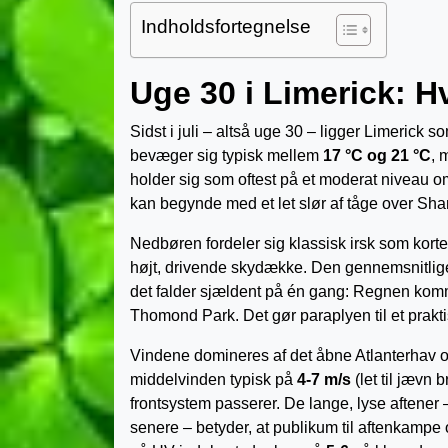
Indholdsfortegnelse
Uge 30 i Limerick: H
Sidst i juli – altså uge 30 – ligger Limerick so
bevæger sig typisk mellem
17 °C og 21 °C
, 
holder sig som oftest på et moderat niveau o
kan begynde med et let slør af tåge over Shan
Nedbøren fordeler sig klassisk irsk som korte
højt, drivende skydække. Den gennemsnitli
det falder sjældent på én gang: Regnen komme
Thomond Park. Det gør paraplyen til et prakti
Vindene domineres af det åbne Atlanterhav og d
middelvinden typisk på
4-7 m/s
(let til jævn
frontsystem passerer. De lange, lyse aftener
senere – betyder, at publikum til aften­kampe