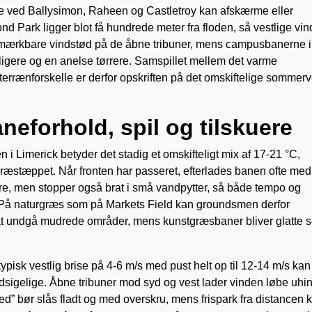
 ved Ballysimon, Raheen og Castletroy kan afskærme eller
d Park ligger blot få hundrede meter fra floden, så vestlige vin
er mærkbare vindstød på de åbne tribuner, mens campusbanerne 
igere og en anelse tørrere. Samspillet mellem det varme
terrænforskelle er derfor opskriften på det omskiftelige sommerve
neforhold, spil og tilskuere
 i Limerick betyder det stadig et omskifteligt mix af 17-21 °C,
græstæppet. Når fronten har passeret, efterlades banen ofte med
gere, men stopper også brat i små vandpytter, så både tempo og
e. På naturgræs som på Markets Field kan groundsmen derfor
or at undgå mudrede områder, mens kunstgræsbaner bliver glatte 
ypisk vestlig brise på 4-6 m/s med pust helt op til 12-14 m/s kan
sigelige. Åbne tribuner mod syd og vest lader vinden løbe uhin
” bør slås fladt og med overskru, mens frispark fra distancen 