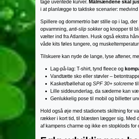
tage uventede kurver.
Målmændene skal just
i at planlægge to taktiske scenarier: medvind
Spillere og dommertrio bør stille op i lag, der
opvarmning,
anti-slip sokker
og knopper til b
vælter ind fra Atlanten. Husk også ekstra hån
våde kits føles tungere, og muskeltemperature
Tilskuere kan nyde de lange, lyse aftener, me
Lag-på-lag: T-shirt, tynd fleece og
kompa
Vandtætte sko eller støvler – betontrapper
Kasket/bøllehat og
SPF 30+ solcreme
ti
Lille siddeunderlag, da sæderne kan vær
Genlukkelig pose til mobil og billetter u
Hold også øje med stadionets skiltning for v
rækker i kort tid, til blæsten lægger sig. Med 
af kampens charme og ikke en stopklods for 