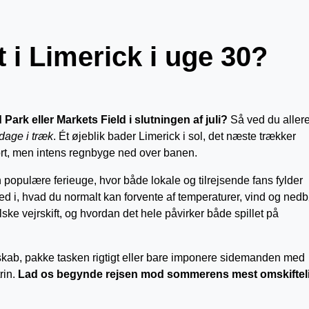
 i Limerick i uge 30?
rk eller Markets Field i slutningen af juli?
Så ved du aller
 dage i træk
. Ét øjeblik bader Limerick i sol, det næste trækker
ort, men intens regnbyge ned over banen.
 populære ferieuge, hvor både lokale og tilrejsende fans fylder
 i, hvad du normalt kan forvente af temperaturer, vind og nedb
lske vejrskift, og hvordan det hele påvirker både spillet på
skab, pakke tasken rigtigt eller bare imponere sidemanden med
trin.
Lad os begynde rejsen mod sommerens mest omskiftel