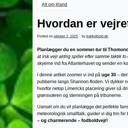
Alt om Irland
Hvordan er vejret
Posted on
oktober 2, 2025
by
Irskfodbold.dk
Planlægger du en sommer-tur til Thomond Pa
at
irsk vejr aldrig spiller efter samme taktik to
skyerne ind fra Atlanterhavet og sender en k
I denne artikel zoomer vi ind på
uge 30
– den
pubberne langs Shannon-floden. Vi dykker ned
hvorfor netop Limericks placering giver så dri
grønsværen og stemningen på tribunerne.
Uanset om du vil planlægge det perfekte fan
meteorologisk smalltalk, guider vi dig trin for 
– og charmerende – fodboldvejr!