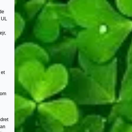
de
i UL
jr,
 et
som
dret
kan