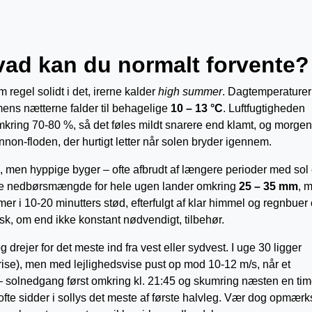
vad kan du normalt forvente?
m regel solidt i det, irerne kalder
high summer
. Dagtemperature
mens nætterne falder til behagelige
10 – 13 °C
. Luftfugtigheden
mkring 70-80 %, så det føles mildt snarere end klamt, og morge
non-floden, der hurtigt letter når solen bryder igennem.
, men hyppige byger – ofte afbrudt af længere perioder med sol 
ge nedbørsmængde for hele ugen lander omkring
25 – 35 mm
, 
r i 10-20 minutters stød, efterfulgt af klar himmel og regnbuer
sk, om end ikke konstant nødvendigt, tilbehør.
rejer for det meste ind fra vest eller sydvest. I uge 30 ligger
 brise), men med lejlighedsvise pust op mod 10-12 m/s, når et
 – solnedgang først omkring kl. 21:45 og skumring næsten en ti
 ofte sidder i sollys det meste af første halvleg. Vær dog opmær