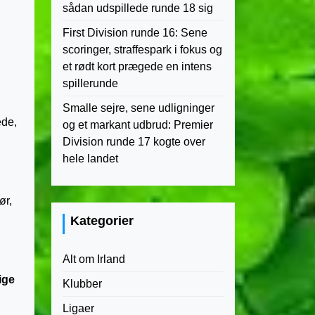
sådan udspillede runde 18 sig
First Division runde 16: Sene
scoringer, straffespark i fokus og
et rødt kort prægede en intens
spillerunde
Smalle sejre, sene udligninger
ede,
og et markant udbrud: Premier
Division runde 17 kogte over
hele landet
ør,
Kategorier
Alt om Irland
ige
Klubber
Ligaer