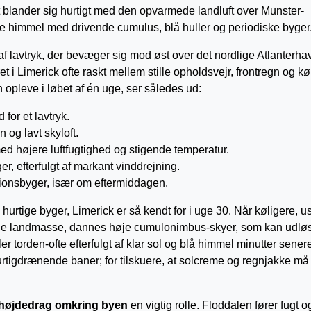
ft blander sig hurtigt med den opvarmede landluft over Munster-
nde himmel med drivende cumulus, blå huller og periodiske byger
f lavtryk, der bevæger sig mod øst over det nordlige Atlanterhav
t i Limerick ofte raskt mellem stille opholdsvejr, frontregn og kø
 opleve i løbet af én uge, ser således ud:
 for et lavtryk.
 og lavt skyloft.
med højere luftfugtighed og stigende temperatur.
er, efterfulgt af markant vinddrejning.
ionsbyger, især om eftermiddagen.
 hurtige byger, Limerick er så kendt for i uge 30. Når køligere, us
mede landmasse, dannes høje cumulonimbus-skyer, som kan udlø
r torden-ofte efterfulgt af klar sol og blå himmel minutter sener
urtigdrænende baner; for tilskuere, at solcreme og regnjakke må
 højdedrag omkring byen
en vigtig rolle. Floddalen fører fugt o