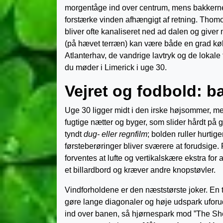
morgentåge ind over centrum, mens bakkerne
forstærke vinden afhængigt af retning. Thomon
bliver ofte kanaliseret ned ad dalen og giv
(på hævet terræn) kan være både en grad køl
Atlanterhav, de vandrige lavtryk og de lokale 
du møder i Limerick i uge 30.
Vejret og fodbold: ba
Uge 30 ligger midt i den irske højsommer, men
fugtige nætter og byger, som slider hårdt på 
tyndt
dug- eller regnfilm
; bolden ruller hurti
førsteberøringer bliver sværere at forudsig
forventes at lufte og vertikalskære ekstra f
et billardbord og kræver andre knopstøvler.
Vindforholdene er den næststørste joker. En t
gøre lange diagonaler og høje udspark uforud
ind over banen, så hjørnespark mod ”The Shed