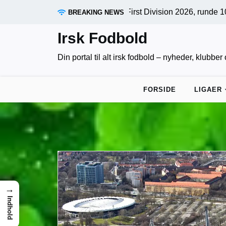
Skip
sene afgørelser: First Division 2026, runde 10 samlet af irskf
BREAKING NEWS
to
content
Irsk Fodbold
Din portal til alt irsk fodbold – nyheder, klubbe
FORSIDE
LIGAER
→
Indhold