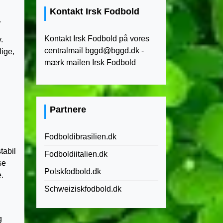
Kontakt Irsk Fodbold
.
Kontakt Irsk Fodbold på vores
.
centralmail
bggd@bggd.dk
-
lige,
mærk mailen Irsk Fodbold
Partnere
Fodboldibrasilien.dk
tabil
Fodboldiitalien.dk
se
Polskfodbold.dk
e.
Schweiziskfodbold.dk
g