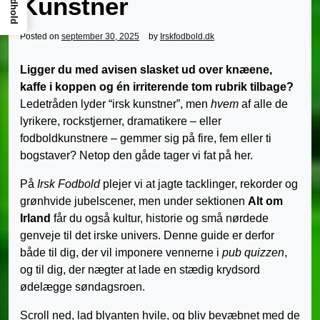
Indhold
Kunstner
Posted on
september 30, 2025
by
Irskfodbold.dk
Ligger du med avisen slasket ud over knæene,
kaffe i koppen og én irriterende tom rubrik tilbage?
Ledetråden lyder “irsk kunstner”, men
hvem
af alle de
lyrikere, rockstjerner, dramatikere – eller
fodboldkunstnere – gemmer sig på fire, fem eller ti
bogstaver? Netop den gåde tager vi fat på her.
På
Irsk Fodbold
plejer vi at jagte tacklinger, rekorder og
grønhvide jubelscener, men under sektionen
Alt om
Irland
får du også kultur, historie og små nørdede
genveje til det irske univers. Denne guide er derfor
både til dig, der vil imponere vennerne i
pub quizzen
,
og til dig, der nægter at lade en stædig krydsord
ødelægge søndagsroen.
Scroll ned, lad blyanten hvile, og bliv bevæbnet med de