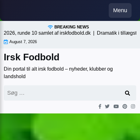
Skip
Menu
to
content
BREAKING NEWS
, runde 10 samlet af irskfodbold.dk |
Dramatik i tillægstiden, e
August 7, 2026
Irsk Fodbold
Din portal til alt irsk fodbold – nyheder, klubber og
landshold
Søg
efter: