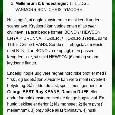
Mellemrum & bindestreger:
THEEDGE,
VANMORRISON, CHRISTYMOORE.
Husk også, at nogle kunstnere er mest kendt under
scenenavn. Krydsord kan vælge enten alias
eller
civilnavn, så test begge former: BONO ⇄ HEWSON,
ENYA ⇄ BRENNA, HOZIER ⇄ HOZIER-BYRNE, samt
THEEDGE ⇄ EVANS. Ser du et firebogstavs-mønster
med B_N_ kan BONO være oplagt, men passer
længden ikke, så smid HEWSON (6) ind og se om
krydsene flugter.
Endelig: nogle udgivere regner nordirske profiler med i
“irsk”, og ledetråden
kunstner
kan være ment i overført
betydning. Så sidder du fast, spol filmen igennem for
George BEST, Roy KEANE, Damien DUFF
eller
andre fodboldkunstnere med de rigtige bogstavtal. En
hurtig tjekliste er derfor 1) lås mønstret, 2) fjern pynt (´, ’,
mellemrum), 3) prøv både alias/civilnavn, 4) husk