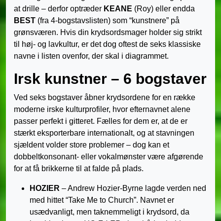
at drille – derfor optræder
KEANE
(Roy) eller endda
BEST
(fra 4-bogstavslisten) som “kunstnere” på
grønsværen. Hvis din krydsordsmager holder sig strikt
til høj- og lavkultur, er det dog oftest de seks klassiske
navne i listen ovenfor, der skal i diagrammet.
Irsk kunstner – 6 bogstaver
Ved seks bogstaver åbner krydsordene for en række
moderne irske kulturprofiler, hvor efternavnet alene
passer perfekt i gitteret. Fælles for dem er, at de er
stærkt eksporterbare internationalt, og at stavningen
sjældent volder store problemer – dog kan et
dobbeltkonsonant- eller vokalmønster være afgørende
for at få brikkerne til at falde på plads.
HOZIER
– Andrew Hozier-Byrne lagde verden ned
med hittet “Take Me to Church”. Navnet er
usædvanligt, men taknemmeligt i krydsord, da