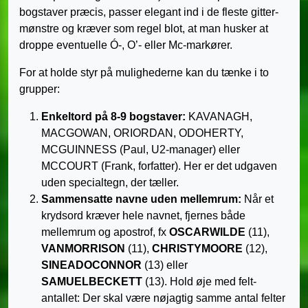
bogstaver præcis, passer elegant ind i de fleste gitter-
mønstre og kræver som regel blot, at man husker at
droppe eventuelle Ó-, O’- eller Mc-markører.
For at holde styr på mulighederne kan du tænke i to
grupper:
Enkeltord på 8-9 bogstaver:
KAVANAGH,
MACGOWAN, ORIORDAN, ODOHERTY,
MCGUINNESS (Paul, U2-manager) eller
MCCOURT (Frank, forfatter). Her er det udgaven
uden specialtegn, der tæller.
Sammensatte navne uden mellemrum:
Når et
krydsord kræver hele navnet, fjernes både
mellemrum og apostrof, fx
OSCARWILDE
(11),
VANMORRISON
(11),
CHRISTYMOORE
(12),
SINEADOCONNOR
(13) eller
SAMUELBECKETT
(13). Hold øje med felt-
antallet: Der skal være nøjagtig samme antal felter