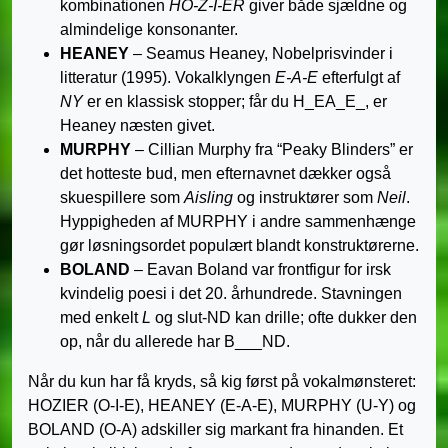
kombinationen
HO-Z-I-ER
giver både sjældne og
almindelige konsonanter.
HEANEY
– Seamus Heaney, Nobelprisvinder i
litteratur (1995). Vokalklyngen
E-A-E
efterfulgt af
NY
er en klassisk stopper; får du H_EA_E_, er
Heaney næsten givet.
MURPHY
– Cillian Murphy fra “Peaky Blinders” er
det hotteste bud, men efternavnet dækker også
skuespillere som
Aisling
og instruktører som
Neil
.
Hyppigheden af MURPHY i andre sammenhænge
gør løsningsordet populært blandt konstruktørerne.
BOLAND
– Eavan Boland var frontfigur for irsk
kvindelig poesi i det 20. århundrede. Stavningen
med enkelt
L
og slut-ND kan drille; ofte dukker den
op, når du allerede har B___ND.
Når du kun har få kryds, så kig først på vokalmønsteret:
HOZIER (O-I-E), HEANEY (E-A-E), MURPHY (U-Y) og
BOLAND (O-A) adskiller sig markant fra hinanden. Et