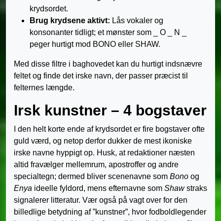
krydsordet.
Brug krydsene aktivt:
Lås vokaler og
konsonanter tidligt; et mønster som _ O _ N _
peger hurtigt mod BONO eller SHAW.
Med disse filtre i baghovedet kan du hurtigt indsnævre
feltet og finde det irske navn, der passer præcist til
felternes længde.
Irsk kunstner – 4 bogstaver
I den helt korte ende af krydsordet er fire bogstaver ofte
guld værd, og netop derfor dukker de mest ikoniske
irske navne hyppigt op. Husk, at redaktioner næsten
altid fravælger mellemrum, apostroffer og andre
specialtegn; dermed bliver scenenavne som
Bono
og
Enya
ideelle fyldord, mens efternavne som
Shaw
straks
signalerer litteratur. Vær også på vagt over for den
billedlige betydning af ”kunstner”, hvor fodboldlegender