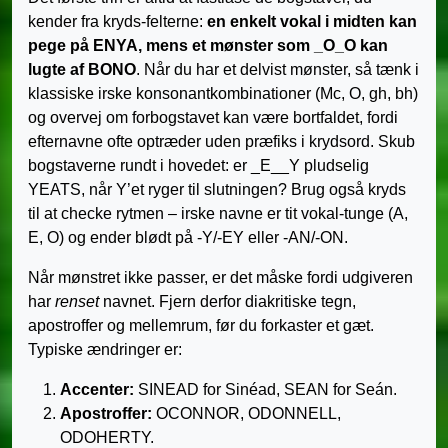
kender fra kryds-felterne:
en enkelt vokal i midten kan
pege på ENYA, mens et mønster som _O_O kan
lugte af BONO
. Når du har et delvist mønster, så tænk i
klassiske irske konsonantkombinationer (Mc, O, gh, bh)
og overvej om forbogstavet kan være bortfaldet, fordi
efternavne ofte optræder uden præfiks i krydsord. Skub
bogstaverne rundt i hovedet: er _E__Y pludselig
YEATS, når Y’et ryger til slutningen? Brug også kryds
til at checke rytmen – irske navne er tit vokal-tunge (A,
E, O) og ender blødt på ‑Y/-EY eller ‑AN/-ON.
Når mønstret ikke passer, er det måske fordi udgiveren
har
renset
navnet. Fjern derfor diakritiske tegn,
apostroffer og mellemrum, før du forkaster et gæt.
Typiske ændringer er:
Accenter:
SINEAD for Sinéad, SEAN for Seán.
Apostroffer:
OCONNOR, ODONNELL,
ODOHERTY.