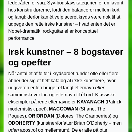
ledetråden er vag. Syv-bogstavskategorien er en favorit
hos konstruktørerne, fordi den balancerer mellem kort
og langt; derfor kan ét velplaceret kryds være nok til at
udpege den rette irske kunstner – hvad enten det er
Nobel-dramatik, rockguitar eller konceptuel
performance.
Irsk kunstner – 8 bogstaver
og opefter
Når antallet af felter i krydsordet runder otte eller flere,
åbner der sig et helt katalog af irske kunstnere, hvor
udgiveren enten bruger et langt efternavn
eller
sammenskriver for- og efternavn til ét ord. Klassiske
eksempler på rene efternavne er
KAVANAGH
(Patrick,
modernistisk poet),
MACGOWAN
(Shane, The
Pogues),
ORIORDAN
(Dolores, The Cranberries) og
ODOHERTY
(kunstner/forfatter Brian O’Doherty – men
uden
apostrof og mellemrum). De er alle på otte