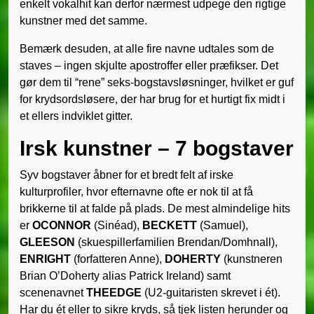
enkelt vokalhit kan derfor nærmest udpege den rigtige
kunstner med det samme.
Bemærk desuden, at alle fire navne udtales som de
staves – ingen skjulte apostroffer eller præfikser. Det
gør dem til “rene” seks-bogstavsløsninger, hvilket er guf
for krydsordsløsere, der har brug for et hurtigt fix midt i
et ellers indviklet gitter.
Irsk kunstner – 7 bogstaver
Syv bogstaver åbner for et bredt felt af irske
kulturprofiler, hvor efternavne ofte er nok til at få
brikkerne til at falde på plads. De mest almindelige hits
er
OCONNOR
(Sinéad),
BECKETT
(Samuel),
GLEESON
(skuespiller­familien Brendan/Domhnall),
ENRIGHT
(forfatteren Anne),
DOHERTY
(kunstneren
Brian O’Doherty alias Patrick Ireland) samt
scenenavnet
THEEDGE
(U2-guitaristen skrevet i ét).
Har du ét eller to sikre kryds, så tjek listen herunder og