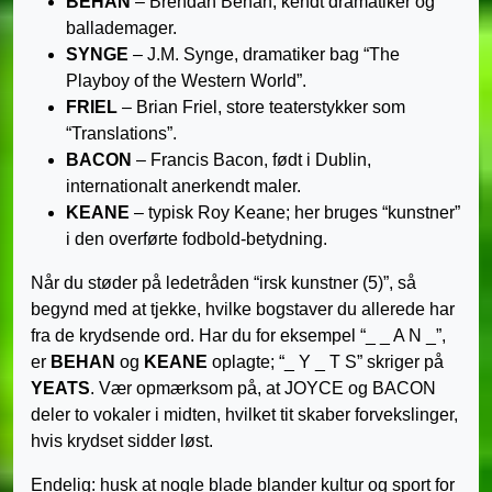
BEHAN
– Brendan Behan, kendt dramatiker og
ballademager.
SYNGE
– J.M. Synge, dramatiker bag “The
Playboy of the Western World”.
FRIEL
– Brian Friel, store teaterstykker som
“Translations”.
BACON
– Francis Bacon, født i Dublin,
internationalt anerkendt maler.
KEANE
– typisk Roy Keane; her bruges “kunstner”
i den overførte fodbold-betydning.
Når du støder på ledetråden “irsk kunstner (5)”, så
begynd med at tjekke, hvilke bogstaver du allerede har
fra de krydsende ord. Har du for eksempel “_ _ A N _”,
er
BEHAN
og
KEANE
oplagte; “_ Y _ T S” skriger på
YEATS
. Vær opmærksom på, at JOYCE og BACON
deler to vokaler i midten, hvilket tit skaber forvekslinger,
hvis krydset sidder løst.
Endelig: husk at nogle blade blander kultur og sport for