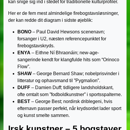
kan snige sig ind i stedet for traditionelle kulturprofiler.
Her er de fem mest almindelige firebogstavsløsninger,
der kan redde dit diagram i sidste øjeblik:
BONO
– Paul David Hewsons scenenavn;
forsanger i U2, næsten referencepunktet for
firebogstavskryds.
ENYA
– Eithne Ní Bhraonáin; new-age-
sangerinde kendt for klangfulde hits som “Orinoco
Flow”.
SHAW
– George Bernard Shaw; nobelprisvinder i
litteratur og ophavsmand til ”Pygmalion”.
DUFF
– Damien Duff; tidligere landsholdskant,
ofte omtalt som ”fodboldkunstner” i sportsspalterne.
BEST
– George Best; nordirsk driblegeni, hvis
efternavn passer perfekt, når krydsordet lader sport
og kunst smelte sammen.
Irsk kunstner – 5 bogstaver