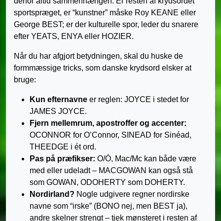
derfor altid sammenhængen: Er resten af krydsordet
sportspræget, er “kunstner” måske Roy KEANE eller
George BEST; er der kulturelle spor, leder du snarere
efter YEATS, ENYA eller HOZIER.
Når du har afgjort betydningen, skal du huske de
formmæssige tricks, som danske krydsord elsker at
bruge:
Kun efternavne
er reglen: JOYCE i stedet for
JAMES JOYCE.
Fjern mellemrum, apostroffer og accenter:
OCONNOR for O’Connor, SINEAD for Sinéad,
THEEDGE i ét ord.
Pas på præfikser:
O/Ó, Mac/Mc kan både være
med eller udeladt – MACGOWAN kan også stå
som GOWAN, ODOHERTY som DOHERTY.
Nordirland?
Nogle udgivere regner nordirske
navne som “irske” (BONO nej, men BEST ja),
andre skelner strengt – tjek mønsteret i resten af