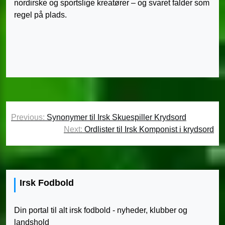
nordirske og sportslige kreatører – og svaret falder som
regel på plads.
Indlægsnavigation
Previous:
Synonymer til Irsk Skuespiller Krydsord
Next:
Ordlister til Irsk Komponist i krydsord
Irsk Fodbold
Din portal til alt irsk fodbold - nyheder, klubber og
landshold