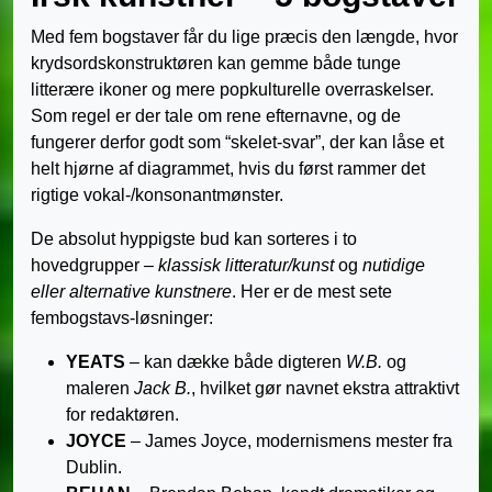
Med fem bogstaver får du lige præcis den længde, hvor
krydsordskonstruktøren kan gemme både tunge
litterære ikoner og mere popkulturelle overraskelser.
Som regel er der tale om rene efternavne, og de
fungerer derfor godt som “skelet-svar”, der kan låse et
helt hjørne af diagrammet, hvis du først rammer det
rigtige vokal-/konsonantmønster.
De absolut hyppigste bud kan sorteres i to
hovedgrupper –
klassisk litteratur/kunst
og
nutidige
eller alternative kunstnere
. Her er de mest sete
fembogstavs-løsninger:
YEATS
– kan dække både digteren
W.B.
og
maleren
Jack B.
, hvilket gør navnet ekstra attraktivt
for redaktøren.
JOYCE
– James Joyce, modernismens mester fra
Dublin.