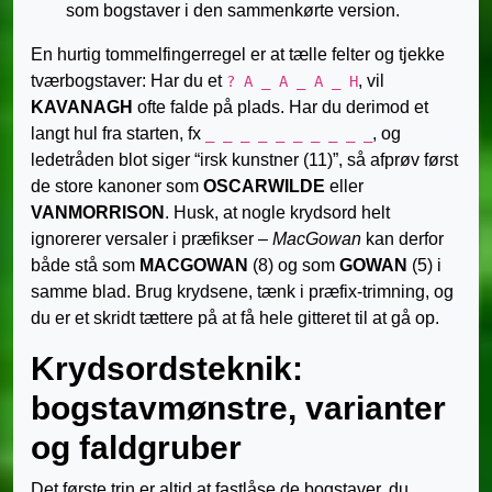
som bogstaver i den sammenkørte version.
En hurtig tommelfingerregel er at tælle felter og tjekke
tværbogstaver: Har du et
, vil
? A _ A _ A _ H
KAVANAGH
ofte falde på plads. Har du derimod et
langt hul fra starten, fx
, og
_ _ _ _ _ _ _ _ _ _
ledetråden blot siger “irsk kunstner (11)”, så afprøv først
de store kanoner som
OSCARWILDE
eller
VANMORRISON
. Husk, at nogle krydsord helt
ignorerer versaler i præfikser –
MacGowan
kan derfor
både stå som
MACGOWAN
(8) og som
GOWAN
(5) i
samme blad. Brug krydsene, tænk i præfix-trimning, og
du er et skridt tættere på at få hele gitteret til at gå op.
Krydsordsteknik:
bogstavmønstre, varianter
og faldgruber
Det første trin er altid at fastlåse de bogstaver, du