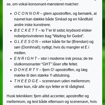
se, om vokal-konsonant-mønsteret matcher:
O C O N N O R
– glem apostroffen, og bemærk, at
navnet kan dække både Sinéad og en håndfuld
andre irske kunstnere.
B E C K E T T
– to T’er til sidst; krydsord elsker
nobelprisvinderen bag “Waiting for Godot”.
G L E E S O N
– virker både for far (Brendan) og
søn (Domhnall); nyttigt, hvis du mangler et E i
midten.
E N R I G H T
– stor i moderne irsk prosa; de tre
slutkonsonanter “GHT” låser ofte feltet.
D O H E R T Y
– fjern O’-apostroffen, og læg
mærke til den stærke Y-afslutning.
T H E E D G E
– scenenavn uden mellemrum;
virker kun, når alle syv felter er til rådighed.
Husk teknikken: fjern altid accenter, apostroffer og
mellemrum, og test både efternavn og scenenavn, hvis