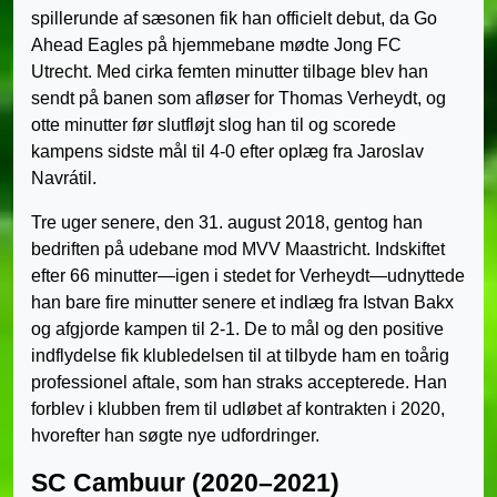
spillerunde af sæsonen fik han officielt debut, da Go
Ahead Eagles på hjemmebane mødte Jong FC
Utrecht. Med cirka femten minutter tilbage blev han
sendt på banen som afløser for Thomas Verheydt, og
otte minutter før slutfløjt slog han til og scorede
kampens sidste mål til 4-0 efter oplæg fra Jaroslav
Navrátil.
Tre uger senere, den 31. august 2018, gentog han
bedriften på udebane mod MVV Maastricht. Indskiftet
efter 66 minutter—igen i stedet for Verheydt—udnyttede
han bare fire minutter senere et indlæg fra Istvan Bakx
og afgjorde kampen til 2-1. De to mål og den positive
indflydelse fik klubledelsen til at tilbyde ham en toårig
professionel aftale, som han straks accepterede. Han
forblev i klubben frem til udløbet af kontrakten i 2020,
hvorefter han søgte nye udfordringer.
SC Cambuur (2020–2021)