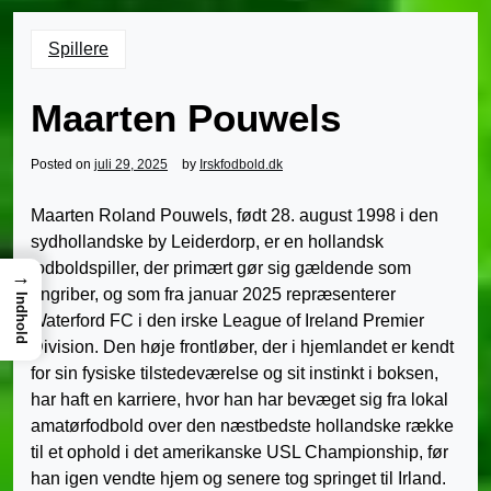
Spillere
Maarten Pouwels
Posted on
juli 29, 2025
by
Irskfodbold.dk
Maarten Roland Pouwels, født 28. august 1998 i den
sydhollandske by Leiderdorp, er en hollandsk
fodboldspiller, der primært gør sig gældende som
→
angriber, og som fra januar 2025 repræsenterer
Indhold
Waterford FC i den irske League of Ireland Premier
Division. Den høje frontløber, der i hjemlandet er kendt
for sin fysiske tilstedeværelse og sit instinkt i boksen,
har haft en karriere, hvor han har bevæget sig fra lokal
amatørfodbold over den næstbedste hollandske række
til et ophold i det amerikanske USL Championship, før
han igen vendte hjem og senere tog springet til Irland.