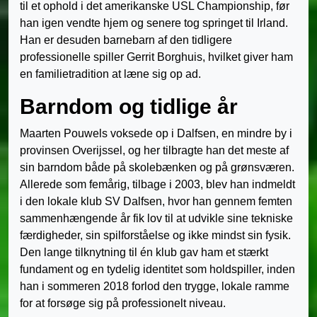
til et ophold i det amerikanske USL Championship, før
han igen vendte hjem og senere tog springet til Irland.
Han er desuden barnebarn af den tidligere
professionelle spiller Gerrit Borghuis, hvilket giver ham
en familietradition at læne sig op ad.
Barndom og tidlige år
Maarten Pouwels voksede op i Dalfsen, en mindre by i
provinsen Overijssel, og her tilbragte han det meste af
sin barndom både på skolebænken og på grønsværen.
Allerede som femårig, tilbage i 2003, blev han indmeldt
i den lokale klub SV Dalfsen, hvor han gennem femten
sammenhængende år fik lov til at udvikle sine tekniske
færdigheder, sin spilforståelse og ikke mindst sin fysik.
Den lange tilknytning til én klub gav ham et stærkt
fundament og en tydelig identitet som holdspiller, inden
han i sommeren 2018 forlod den trygge, lokale ramme
for at forsøge sig på professionelt niveau.