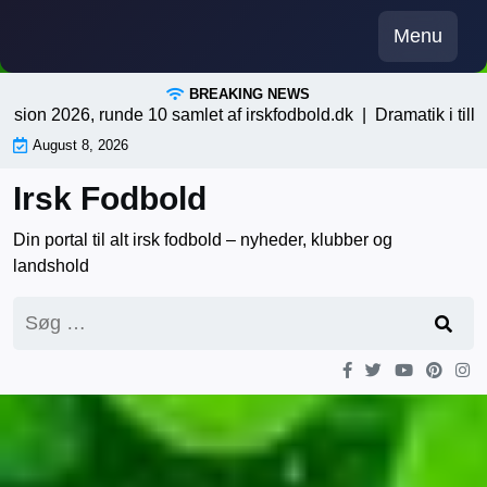
Skip
Menu
to
content
BREAKING NEWS
n 2026, runde 10 samlet af irskfodbold.dk |
Dramatik i tillægsti
August 8, 2026
Irsk Fodbold
Din portal til alt irsk fodbold – nyheder, klubber og
landshold
Søg
efter: