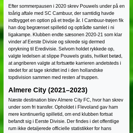
Efter sommerpausen i 2020 skrev Pouwels under på en
toårig aftale med SC Cambuur, der samtidig havde
indbygget en option på et tredje år. I Cambuur-trøjen fik
han dog begrænset spilletid og optrådte samlet i ni
ligakampe. Klubben endte sæsonen 2020-21 som klar
vinder af Eerste Divisie og sikrede sig dermed
oprykning til Eredivisie. Selvom holdet rykkede op,
valgte ledelsen at slippe Pouwels gratis, hvilket betød,
at angriberen valgte at fortsætte karrieren andetsteds i
stedet for at tage skridtet ind i den hollandske
topdivision sammen med resten af truppen.
Almere City (2021–2023)
Næste destination blev Almere City FC, hvor han skrev
under som fri transfer. Opholdet i Flevoland gav ham
mere kontinuerlig spilletid, om end klubben fortsat
befandt sig i Eerste Divisie. Der findes i det offentlige
rum ikke detaljerede officielle statistikker for hans