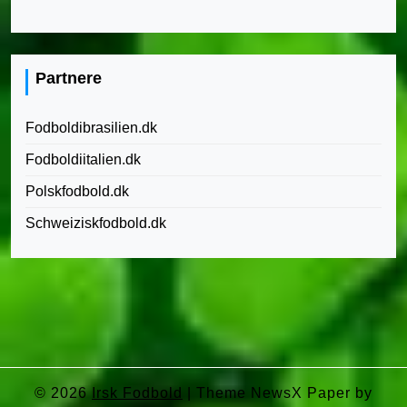
Partnere
Fodboldibrasilien.dk
Fodboldiitalien.dk
Polskfodbold.dk
Schweiziskfodbold.dk
© 2026
Irsk Fodbold
|
Theme NewsX Paper by