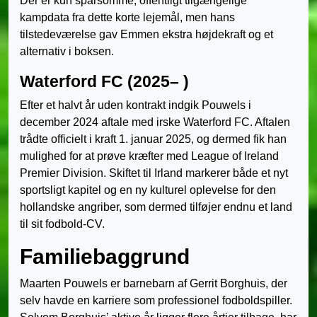
Der er kun sparsomme, offentligt tilgængelige
kampdata fra dette korte lejemål, men hans
tilstedeværelse gav Emmen ekstra højdekraft og et
alternativ i boksen.
Waterford FC (2025– )
Efter et halvt år uden kontrakt indgik Pouwels i
december 2024 aftale med irske Waterford FC. Aftalen
trådte officielt i kraft 1. januar 2025, og dermed fik han
mulighed for at prøve kræfter med League of Ireland
Premier Division. Skiftet til Irland markerer både et nyt
sportsligt kapitel og en ny kulturel oplevelse for den
hollandske angriber, som dermed tilføjer endnu et land
til sit fodbold-CV.
Familiebaggrund
Maarten Pouwels er barnebarn af Gerrit Borghuis, der
selv havde en karriere som professionel fodboldspiller.