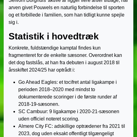
Selvom Borghuis’ aktive år ligger flere årtier tilbage, har
arven givet Pouwels en naturlig forbindelse til sporten
og et forbillede i familien, som han tidligt kunne spejle
sig i.
Statistik i hovedtræk
Konkrete, fuldstændige kamptal findes kun
fragmenteret for de enkelte sæsoner. Overordnet kan
det dog fastslås, at han fra debuten i august 2018 til
årsskiftet 2024/25 har optrådt i:
Go Ahead Eagles: et tocifret antal ligakampe i
perioden 2018–2020 med mindst to
dokumenterede scoringer i de første runder af
2018-19-sæsonen.
SC Cambuur: 9 ligakampe i 2020-21-sæsonen
uden officiel noteret scoring.
Almere City FC: adskillige optrædener fra 2021 til
2023, dog uden eksakt offentligt tilgængeligt