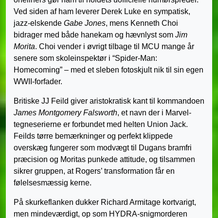
Ved siden af ham leverer Derek Luke en sympatisk,
jazz-elskende
Gabe Jones
, mens Kenneth Choi
bidrager med både hanekam og hævnlyst som
Jim
Morita
. Choi vender i øvrigt tilbage til MCU mange år
senere som skoleinspektør i “Spider-Man:
Homecoming” – med et sleben fotoskjult nik til sin egen
WWII-forfader.
Britiske JJ Feild giver aristokratisk kant til kommandoen
James Montgomery Falsworth
, et navn der i Marvel-
tegneserierne er forbundet med helten Union Jack.
Feilds tørre bemærkninger og perfekt klippede
overskæg fungerer som modvægt til Dugans bramfri
præcision og Moritas punkede attitude, og tilsammen
sikrer gruppen, at Rogers’ transformation får en
følelsesmæssig kerne.
På skurkeflanken dukker Richard Armitage kortvarigt,
men mindeværdigt, op som HYDRA-snigmorderen