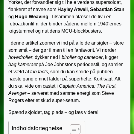
Yorker, der forvandler sig til hele verdens supersoldat,
flankeret af navne som
Hayley Atwell
,
Sebastian Stan
og
Hugo Weaving
. Tilsammen blæser de liv i en
retroactionfilm, der binder trådene mellem 1940’ernes
krigstummel og nutidens MCU-blockbusters.
I denne artikel zoomer vi ind på alle de ansigter – store
som små – der gør filmen til en fanfavorit. Vi nørder
hovedroller
, dykker ned i
biroller og cameoer
, kigger
bag kameraet
på Joe Johnstons periodestil, og samler
et væld af
fun facts
, som du kan smide på pubben
næste gang emnet falder på superhelte. Kort sagt: Alt,
du skal vide om castet i
Captain America: The First
Avenger
– serveret med samme energi som Steve
Rogers efter et skud super-serum.
Spænd skjoldet, tag plads – og læs videre!
Indholdsfortegnelse