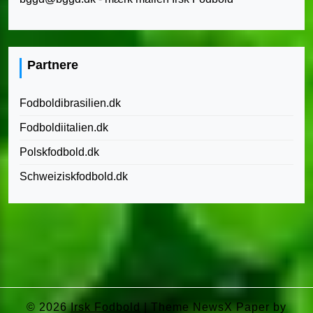
Partnere
Fodboldibrasilien.dk
Fodboldiitalien.dk
Polskfodbold.dk
Schweiziskfodbold.dk
© 2026
Irsk Fodbold
|
Theme NewsX Paper by