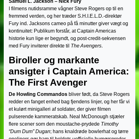
Samuel L. Jackson – Nick Fury
I filmens nutidsramme vågner Steve Rogers op til en
fremmed verden, og her træder S.H.I.E.L.D.-direktør
Fury ind. Jacksons cameo på få minutter giver vægt og
kontinuitet: Publikum forstår, at Captain Americas
historie kun lige er begyndt, og post-credit-sekvensen
med Fury inviterer direkte til
The Avengers
.
Biroller og markante
ansigter i Captain America:
The First Avenger
De Howling Commandos
bliver født, da Steve Rogers
redder en fanget enhed bag fjendens linjer, og her får vi
et kulørt minigalleri af soldater, der giver filmen
pulserende kammeratskab. Neal McDonough stjæler
flere scener som den moustache-prydede
Timothy
“Dum Dum” Dugan
; hans knaldrøde bowlerhat og tørre
oneliners gør ham til holdets uofficielle humørspreder.