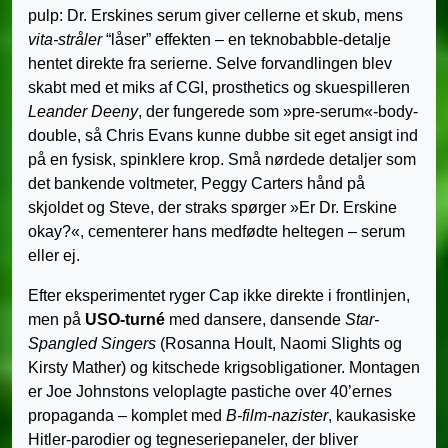
pulp: Dr. Erskines serum giver cellerne et skub, mens
vita-stråler
“låser” effekten – en teknobabble-detalje
hentet direkte fra serierne. Selve forvandlingen blev
skabt med et miks af CGI, prosthetics og skuespilleren
Leander Deeny
, der fungerede som »pre-serum«-body-
double, så Chris Evans kunne dubbe sit eget ansigt ind
på en fysisk, spinklere krop. Små nørdede detaljer som
det bankende voltmeter, Peggy Carters hånd på
skjoldet og Steve, der straks spørger »Er Dr. Erskine
okay?«, cementerer hans medfødte heltegen – serum
eller ej.
Efter eksperimentet ryger Cap ikke direkte i frontlinjen,
men på
USO-turné
med dansere, dansende
Star-
Spangled Singers
(Rosanna Hoult, Naomi Slights og
Kirsty Mather) og kitschede krigsobligationer. Montagen
er Joe Johnstons veloplagte pastiche over 40’ernes
propaganda – komplet med
B-film-nazister
, kaukasiske
Hitler-parodier og tegneseriepaneler, der bliver