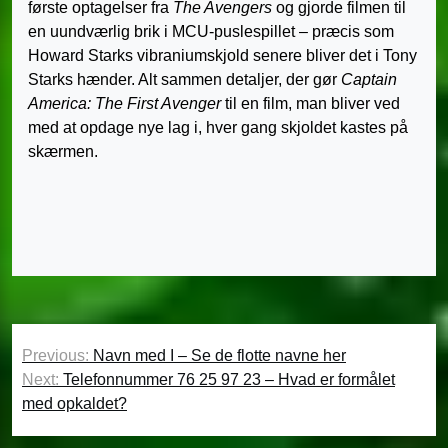
første optagelser fra
The Avengers
og gjorde filmen til
en uundværlig brik i MCU-puslespillet – præcis som
Howard Starks vibraniumskjold senere bliver det i Tony
Starks hænder. Alt sammen detaljer, der gør
Captain
America: The First Avenger
til en film, man bliver ved
med at opdage nye lag i, hver gang skjoldet kastes på
skærmen.
Indlægsnavigation
Previous:
Navn med I – Se de flotte navne her
Next:
Telefonnummer 76 25 97 23 – Hvad er formålet
med opkaldet?