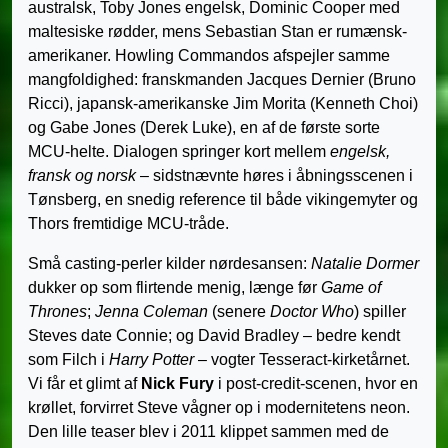
australsk, Toby Jones engelsk, Dominic Cooper med
maltesiske rødder, mens Sebastian Stan er rumænsk-
amerikaner. Howling Commandos afspejler samme
mangfoldighed: franskmanden Jacques Dernier (Bruno
Ricci), japansk-amerikanske Jim Morita (Kenneth Choi)
og Gabe Jones (Derek Luke), en af de første sorte
MCU-helte. Dialogen springer kort mellem
engelsk,
fransk og norsk
– sidstnævnte høres i åbningsscenen i
Tønsberg, en snedig reference til både vikingemyter og
Thors fremtidige MCU-tråde.
Små casting-perler kilder nørdesansen:
Natalie Dormer
dukker op som flirtende menig, længe før
Game of
Thrones
;
Jenna Coleman
(senere
Doctor Who
) spiller
Steves date Connie; og David Bradley – bedre kendt
som Filch i
Harry Potter
– vogter Tesseract-kirketårnet.
Vi får et glimt af
Nick Fury
i post-credit-scenen, hvor en
krøllet, forvirret Steve vågner op i modernitetens neon.
Den lille teaser blev i 2011 klippet sammen med de