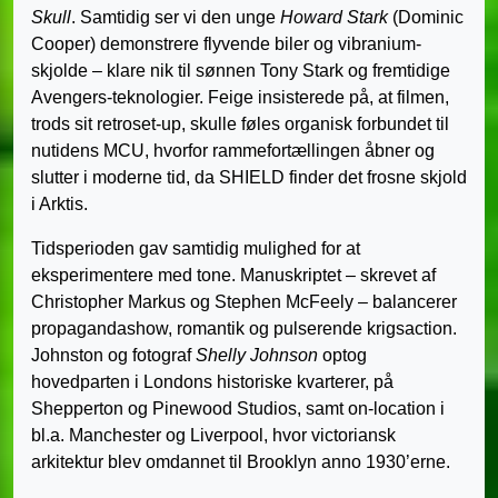
Skull
. Samtidig ser vi den unge
Howard Stark
(Dominic
Cooper) demonstrere flyvende biler og vibranium­
skjolde – klare nik til sønnen Tony Stark og fremtidige
Avengers-teknologier. Feige insisterede på, at filmen,
trods sit retroset-up, skulle føles organisk forbundet til
nutidens MCU, hvorfor rammefortællingen åbner og
slutter i moderne tid, da SHIELD finder det frosne skjold
i Arktis.
Tidsperioden gav samtidig mulighed for at
eksperimentere med tone. Manuskriptet – skrevet af
Christopher Markus og Stephen McFeely – balancerer
propagandashow, romantik og pulserende krigsaction.
Johnston og fotograf
Shelly Johnson
optog
hovedparten i Londons historiske kvarterer, på
Shepperton og Pinewood Studios, samt on-location i
bl.a. Manchester og Liverpool, hvor victoriansk
arkitektur blev omdannet til Brooklyn anno 1930’erne.