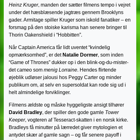
Heinz Kruger
, manden der sætter filmens tempo i vejret
under det hæsblæsende jagtræs gennem Brooklyns
gader. Armitage spiller Kruger som iskold fanatiker – en
forsmag på den stoiske karisma han senere bringer til
Thorin Oakenshield i “Hobbitten”.
Når Captain America får lidt uventet “kvindelig
opmærksomhed”, er det
Natalie Dormer
, som inden
“Game of Thrones” dukker op i den blink-og-du-mister-
det cameo som
menig Lorraine
. Hendes flirtende
øjeblik udløser jalousi hos Peggy Carter og minder
publikum om, at selv en supersoldat kan rode sig ud i
helt almindelige forviklinger.
Filmens ældste og måske hyggeligste ansigt tilhører
David Bradley
, der spiller den gode gamle
Tower
Keeper
, vogteren af Tesseract-skatten i en norsk kirke.
Bradleys få minutter på lærredet giver mytologien et
antydet skær af gamle sagn – og får senere payoff i