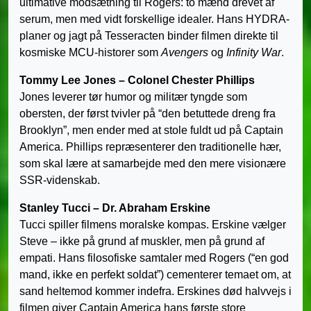
ultimative modsætning til Rogers: to mænd drevet af
serum, men med vidt forskellige idealer. Hans HYDRA-
planer og jagt på Tesseracten binder filmen direkte til
kosmiske MCU-historer som
Avengers
og
Infinity War
.
Tommy Lee Jones – Colonel Chester Phillips
Jones leverer tør humor og militær tyngde som
obersten, der først tvivler på “den betuttede dreng fra
Brooklyn”, men ender med at stole fuldt ud på Captain
America. Phillips repræsenterer den traditionelle hær,
som skal lære at samarbejde med den mere visionære
SSR-videnskab.
Stanley Tucci – Dr. Abraham Erskine
Tucci spiller filmens moralske kompas. Erskine vælger
Steve – ikke på grund af muskler, men på grund af
empati. Hans filosofiske samtaler med Rogers (“en god
mand, ikke en perfekt soldat”) cementerer temaet om, at
sand heltemod kommer indefra. Erskines død halvvejs i
filmen giver Captain America hans første store