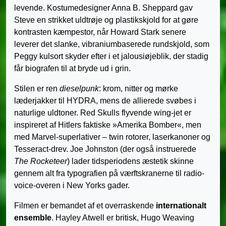
levende. Kostumedesigner Anna B. Sheppard gav
Steve en strikket uldtrøje og plastikskjold for at gøre
kontrasten kæmpestor, når Howard Stark senere
leverer det slanke, vibraniumbaserede rundskjold, som
Peggy kulsort skyder efter i et jalousiøjeblik, der stadig
får biografen til at bryde ud i grin.
Stilen er ren
dieselpunk
: krom, nitter og mørke
læderjakker til HYDRA, mens de allierede svøbes i
naturlige uldtoner. Red Skulls flyvende wing-jet er
inspireret af Hitlers faktiske »Amerika Bomber«, men
med Marvel-superlativer – twin rotorer, laserkanoner og
Tesseract-drev. Joe Johnston (der også instruerede
The Rocketeer
) lader tidsperiodens æstetik skinne
gennem alt fra typografien på værftskranerne til radio-
voice-overen i New Yorks gader.
Filmen er bemandet af et overraskende
internationalt
ensemble
. Hayley Atwell er britisk, Hugo Weaving