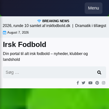
Skip
Menu
to
content
BREAKING NEWS
 runde 10 samlet af irskfodbold.dk |
Dramatik i tillægstiden, en
August 7, 2026
Irsk Fodbold
Din portal til alt irsk fodbold – nyheder, klubber og
landshold
Søg
efter: