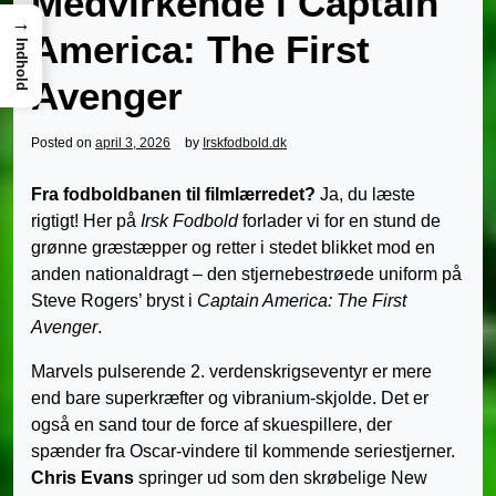
Medvirkende i Captain
→
America: The First
Indhold
Avenger
Posted on
april 3, 2026
by
Irskfodbold.dk
Fra fodboldbanen til filmlærredet?
Ja, du læste
rigtigt! Her på
Irsk Fodbold
forlader vi for en stund de
grønne græstæpper og retter i stedet blikket mod en
anden nationaldragt – den stjernebestrøede uniform på
Steve Rogers’ bryst i
Captain America: The First
Avenger
.
Marvels pulserende 2. verdenskrigs­eventyr er mere
end bare superkræfter og vibranium-skjolde. Det er
også en sand tour de force af skuespillere, der
spænder fra Oscar-vindere til kommende seriestjerner.
Chris Evans
springer ud som den skrøbelige New