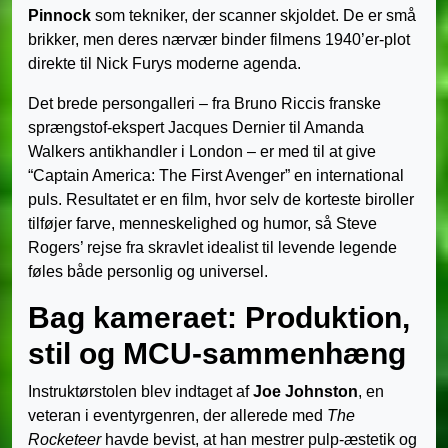
Pinnock
som tekniker, der scanner skjoldet. De er små
brikker, men deres nærvær binder filmens 1940’er-plot
direkte til Nick Furys moderne agenda.
Det brede persongalleri – fra Bruno Riccis franske
sprængstof-ekspert Jacques Dernier til Amanda
Walkers antikhandler i London – er med til at give
“Captain America: The First Avenger” en international
puls. Resultatet er en film, hvor selv de korteste biroller
tilføjer farve, menneskelighed og humor, så Steve
Rogers’ rejse fra skravlet idealist til levende legende
føles både personlig og universel.
Bag kameraet: Produktion,
stil og MCU-sammenhæng
Instruktørstolen blev indtaget af
Joe Johnston
, en
veteran i eventyrgenren, der allerede med
The
Rocketeer
havde bevist, at han mestrer pulp-æstetik og