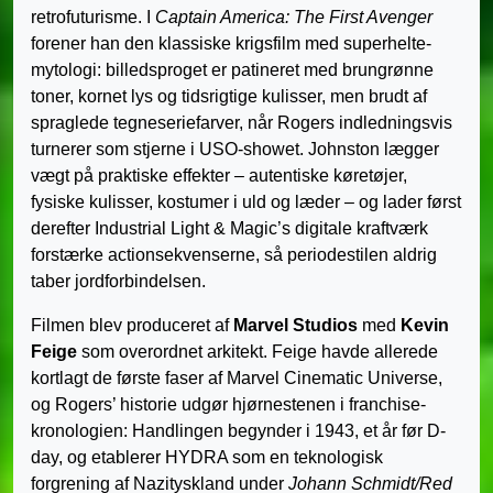
retrofuturisme. I
Captain America: The First Avenger
forener han den klassiske krigsfilm med superhelte­
mytologi: billedsproget er patineret med brungrønne
toner, kornet lys og tidsrigtige kulisser, men brudt af
spraglede tegneserie­farver, når Rogers indledningsvis
turnerer som stjerne i USO-showet. Johnston lægger
vægt på praktiske effekter – autentiske køretøjer,
fysiske kulisser, kostumer i uld og læder – og lader først
derefter Industrial Light & Magic’s digitale kraftværk
forstærke action­sekvenserne, så periodestilen aldrig
taber jordforbindelsen.
Filmen blev produceret af
Marvel Studios
med
Kevin
Feige
som overordnet arkitekt. Feige havde allerede
kortlagt de første faser af Marvel Cinematic Universe,
og Rogers’ historie udgør hjørnestenen i franchise-
kronologien: Handlingen begynder i 1943, et år før D-
day, og etablerer HYDRA som en teknologisk
forgrening af Nazityskland under
Johann Schmidt/Red