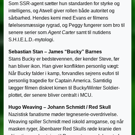
Som SSR-agent sætter hun standarden for styrke og
intelligens, og Atwell giver rollen både autoritet og
sårbarhed. Hendes kemi med Evans er filmens
følelsesmæssige rygrad, og Peggy fungerer som bro til
senere serier som
Agent Carter
samt til nutidens
S.H.I.E.L.D.-mytologi.
Sebastian Stan – James “Bucky” Barnes
Stans Bucky er bedstevennen, der kender Steve, før
han bliver ikon. Han giver konflikten personlig vægt:
Når Bucky falder i kamp, forvandles sejrens eufori til
personlig tragedie for Captain America. Samtidig
lægger filmen diskret kimen til Bucky/Winter Soldier-
plottet, der senere bliver centralt i MCU.
Hugo Weaving – Johann Schmidt / Red Skull
Nazistisk fanatisme møder tegneserie-overdrivelse.
Weaving spiller Schmidt med iskold arroganse, og når
masken ryger, åbenbarer Red Skulls røde kranie den