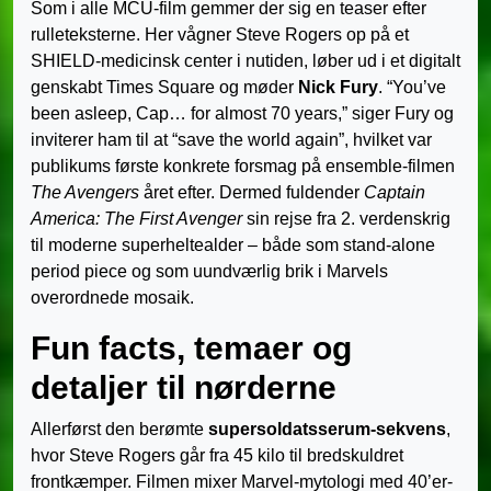
Som i alle MCU-film gemmer der sig en teaser efter
rulleteksterne. Her vågner Steve Rogers op på et
SHIELD-medicinsk center i nutiden, løber ud i et digitalt
genskabt Times Square og møder
Nick Fury
. “You’ve
been asleep, Cap… for almost 70 years,” siger Fury og
inviterer ham til at “save the world again”, hvilket var
publikums første konkrete forsmag på ensemble-filmen
The Avengers
året efter. Dermed fuldender
Captain
America: The First Avenger
sin rejse fra 2. verdenskrig
til moderne superheltealder – både som stand-alone
period piece og som uundværlig brik i Marvels
overordnede mosaik.
Fun facts, temaer og
detaljer til nørderne
Allerførst den berømte
supersoldatsserum-sekvens
,
hvor Steve Rogers går fra 45 kilo til bredskuldret
frontkæmper. Filmen mixer Marvel-mytologi med 40’er-