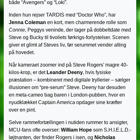
både “Avengers” og “Loki”.
Inden hun rejser TARDIS med “Doctor Who”, har
Jenna Coleman
en kort, men charmerende rolle som
Connie
, Peggys veninde, der tager på dobbeltdate med
Steve og Bucky til tivoliets førkrigs-forlystelser. Scenen
giver et glimt af Steves liv, før serummet vender alting
på hovedet.
Når kameraet zoomer ind på Steve Rogers’ magre 40-
kilos-krop, er det
Leander Deeny
, hvis fysiske
præstation – kombineret med digitale tryllerier – sælger
illusionen om “pre-serum” Steve. Deeny har desuden
en meta-cameo bag baren i London-pubben, hvor en
nyudklækket Captain America opdager sine kræfter
over en pint.
Selve rammefortællingen i nutiden rummer to ansigter,
MCU-fans ofte overser:
William Hope
som S.H.I.E.L.D.-
løjtnanten, der finder Rogers i isen, og
Nicholas