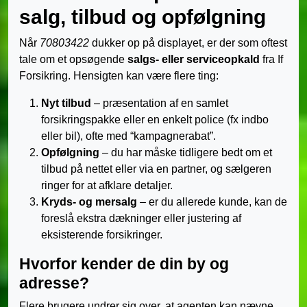
salg, tilbud og opfølgning
Når
70803422
dukker op på displayet, er der som oftest
tale om et opsøgende
salgs- eller serviceopkald
fra If
Forsikring. Hensigten kan være flere ting:
Nyt tilbud
– præsentation af en samlet
forsikringspakke eller en enkelt police (fx indbo
eller bil), ofte med “kampagnerabat”.
Opfølgning
– du har måske tidligere bedt om et
tilbud på nettet eller via en partner, og sælgeren
ringer for at afklare detaljer.
Kryds- og mersalg
– er du allerede kunde, kan de
foreslå ekstra dækninger eller justering af
eksisterende forsikringer.
Hvorfor kender de din by og
adresse?
Flere brugere undrer sig over, at agenten kan nævne