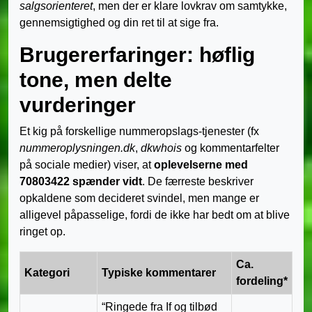
salgsorienteret
, men der er klare lovkrav om samtykke,
gennemsigtighed og din ret til at sige fra.
Brugererfaringer: høflig
tone, men delte
vurderinger
Et kig på forskellige nummeropslags-tjenester (fx
nummeroplysningen.dk
,
dkwhois
og kommentar­felter
på sociale medier) viser, at
oplevelserne med
70803422 spænder vidt
. De færreste beskriver
opkaldene som decideret svindel, men mange er
alligevel påpasselige, fordi de ikke har bedt om at blive
ringet op.
Ca.
Kategori
Typiske kommentarer
fordeling*
“Ringede fra If og tilbød