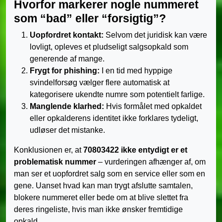
Hvorfor markerer nogle nummeret
som “bad” eller “forsigtig”?
Uopfordret kontakt:
Selvom det juridisk kan være
lovligt, opleves et pludseligt salgsopkald som
generende af mange.
Frygt for phishing:
I en tid med hyppige
svindelforsøg vælger flere automatisk at
kategorisere ukendte numre som potentielt farlige.
Manglende klarhed:
Hvis formålet med opkaldet
eller opkalderens identitet ikke forklares tydeligt,
udløser det mistanke.
Konklusionen er, at
70803422 ikke entydigt er et
problematisk nummer
– vurderingen afhænger af, om
man ser et uopfordret salg som en service eller som en
gene. Uanset hvad kan man trygt afslutte samtalen,
blokere nummeret eller bede om at blive slettet fra
deres ringeliste, hvis man ikke ønsker fremtidige
opkald.