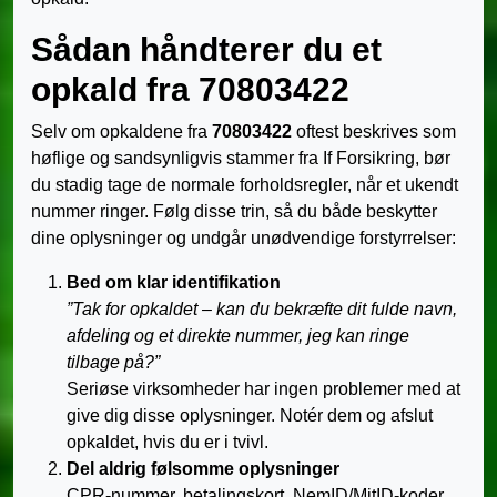
Sådan håndterer du et
opkald fra 70803422
Selv om opkaldene fra
70803422
oftest beskrives som
høflige og sandsynligvis stammer fra If Forsikring, bør
du stadig tage de normale forholdsregler, når et ukendt
nummer ringer. Følg disse trin, så du både beskytter
dine oplysninger og undgår unødvendige forstyrrelser:
Bed om klar identifikation
”Tak for opkaldet – kan du bekræfte dit fulde navn,
afdeling og et direkte nummer, jeg kan ringe
tilbage på?”
Seriøse virksomheder har ingen problemer med at
give dig disse oplysninger. Notér dem og afslut
opkaldet, hvis du er i tvivl.
Del aldrig følsomme oplysninger
CPR-nummer, betalingskort, NemID/MitID-koder