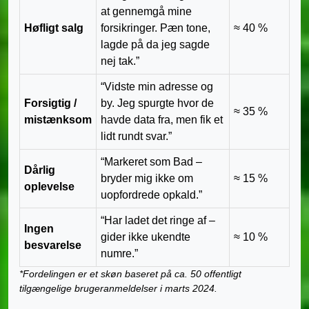
at gennemgå mine
Høfligt salg
forsikringer. Pæn tone,
≈ 40 %
lagde på da jeg sagde
nej tak.”
“Vidste min adresse og
Forsigtig /
by. Jeg spurgte hvor de
≈ 35 %
mistænksom
havde data fra, men fik et
lidt rundt svar.”
“Markeret som Bad –
Dårlig
bryder mig ikke om
≈ 15 %
oplevelse
uopfordrede opkald.”
“Har ladet det ringe af –
Ingen
gider ikke ukendte
≈ 10 %
besvarelse
numre.”
*Fordelingen er et skøn baseret på ca. 50 offentligt
tilgængelige brugeranmeldelser i marts 2024.