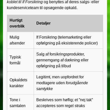
koblet til If Forsikring
og benyttes af deres salgs- eller
kundeserviceteam til opsøgende opkald.
Hurtigt
Detaljer
overblik
Mulig
If Forsikring (telemarketing eller
afsender
opfølgning på eksisterende policer)
Salg af forsikringsprodukter,
Typisk
gennemgang af dækning eller
formål
opfølgning på tilbud
Legitimt, men uopfordret for
Opkaldets
modtagere uden
forudgående
karakter
samtykke
Tone i
Beskrives som høflig; et ”nej tak”
samtalen
accepteres som regel straks