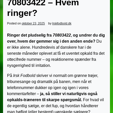
70803422 – Hvem
ringer?
Posted on
oktober 23, 2025
by
Irskfodbold.dk
Ringer det pludselig fra
70803422
, og undrer du dig
over, hvem der gemmer sig i den anden ende?
Du
er ikke alene. Hundredevis af danskere har i de
seneste måneder oplevet at få et uventet opkald fra det
ottecifrede nummer – og reaktionerne spænder fra
nysgerrighed til irritation.
På
Irsk Fodbold
skriver vi normalt om grønne trøjer,
tribunesange og dramatik på banen, men når et
telefonnummer dukker op igen og igen i vores
kommentarfelter –
ja, så stiller vi naturligvis også
opkalds-træneren til skarpe spørgsmål.
For hvad vil
de egentlig sælge, er det fup, og hvordan håndterer
man høfligt (eller bestemt) uønskede sælgere?