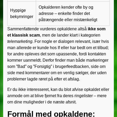
Opkalderen kender ofte by og
Hyppige
adresse – enkelte finder det
bekymringer
påtrængende eller mistænkeligt
Sammenfattende vurderes opkaldene altså
ikke som
et klassisk scam
, men de lander klart i kategorien
telemarketing
. For nogle er dialogen relevant, især hvis
man allerede er kunde hos If eller har bedt om et tilbud;
for andre opleves det som upassende, fordi kontakten
kommer uanmeldt. Derfor finder man både markeringer
som ”Bad” og ”Forsigtig” i brugerfeedbacken, side om
side med kommentarer om en venlig sælger, der uden
problemer lagde røret på efter et afslag.
Er du ikke interesseret, kan du blot afvise opkaldet eller
anmode om at blive fjernet fra deres ringelister – mere
om dine muligheder i de næste afsnit.
Formål med opkaldene: