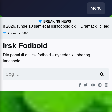
Skip
Menu
to
content
BREAKING NEWS
26, runde 10 samlet af irskfodbold.dk |
Dramatik i tillægstiden,
August 7, 2026
Irsk Fodbold
Din portal til alt irsk fodbold – nyheder, klubber og
landshold
Søg
efter: