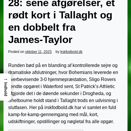
28: sene afgørelser, et
rødt kort i Tallaght og
en dobbelt fra
James‑Taylor
Posted on
oktober 11, 2025
by
Irskfodbold.dk
Runden bød på en blanding af kontrollerede sejre og
dramatiske afslutninger, hvor Bohemians leverede en
→
overbevisende 3-0 hjemmepræstation, Sligo Rovers
Indhold
vendte opgøret i Waterford sent, St Patrick’s Athletic
afgjorde det i de døende sekunder i Drogheda, og
Shelbourne holdt stand i Tallaght trods en udvisning i
slutfasen. Her på irskfodbold.dk har vi samlet en fuld
kamp-for-kamp-gennemgang med mål, kort,
udskiftninger, opstillinger og nøgletal fra alle opgør.