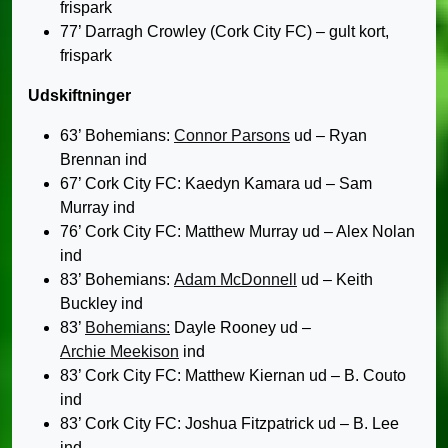
frispark
77’ Darragh Crowley (Cork City FC) – gult kort,
frispark
Udskiftninger
63’ Bohemians:
Connor Parsons
ud – Ryan
Brennan ind
67’ Cork City FC: Kaedyn Kamara ud – Sam
Murray ind
76’ Cork City FC: Matthew Murray ud – Alex Nolan
ind
83’ Bohemians:
Adam McDonnell
ud – Keith
Buckley ind
83’
Bohemians:
Dayle Rooney ud –
Archie Meekison
ind
83’ Cork City FC: Matthew Kiernan ud – B. Couto
ind
83’ Cork City FC: Joshua Fitzpatrick ud – B. Lee
ind