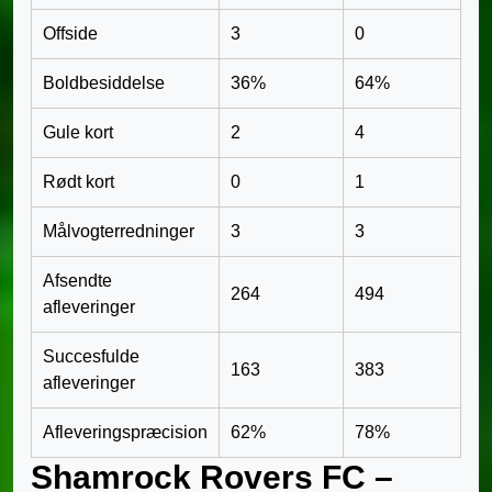
Offside
3
0
Boldbesiddelse
36%
64%
Gule kort
2
4
Rødt kort
0
1
Målvogterredninger
3
3
Afsendte
264
494
afleveringer
Succesfulde
163
383
afleveringer
Afleveringspræcision
62%
78%
Shamrock Rovers FC –