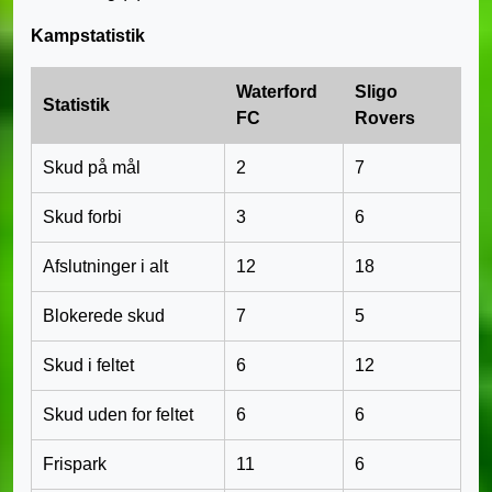
Kampstatistik
Waterford
Sligo
Statistik
FC
Rovers
Skud på mål
2
7
Skud forbi
3
6
Afslutninger i alt
12
18
Blokerede skud
7
5
Skud i feltet
6
12
Skud uden for feltet
6
6
Frispark
11
6