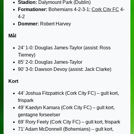
Stadion:
Dalymount Park (Dublin)
Formationer:
Bohemians 4-2-3-1;
Cork City FC
4-
4-2
Dommer:
Robert Harvey
Mål
24’ 1-0: Douglas James-Taylor (assist: Ross
Tierney)
85’ 2-0: Douglas James-Taylor
90’ 3-0: Dawson Devoy (assist: Jack Clarke)
Kort
44’ Joshua Fitzpatrick (Cork City FC) – gult kort,
frispark
49’ Kaedyn Kamara (Cork City FC) – gult kort,
gentagne forseelser
69’ Rory Feely (Cork City FC) – gult kort, frispark
71’ Adam McDonnell (Bohemians) – gult kort,