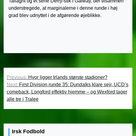
Tallaght og et sene Derry-stik i Galway, der tilsammen
understregede, at marginalerne i denne runde i høj
grad blev udnyttet i de afgørende øjeblikke.
Indlægsnavigation
Previous:
Hvor ligger Irlands største stadioner?
Next:
First Division runde 35: Dundalks klare sejr, UCD’s
comeback, Longford effektiv hjemme – og Wexford tager
alle tre i Tralee
Irsk Fodbold