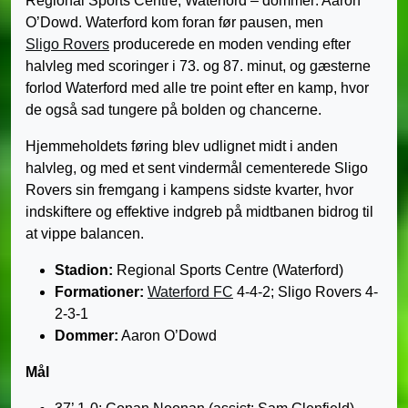
Regional Sports Centre, Waterford – dommer: Aaron
O’Dowd. Waterford kom foran før pausen, men
Sligo Rovers
producerede en moden vending efter
halvleg med scoringer i 73. og 87. minut, og gæsterne
forlod Waterford med alle tre point efter en kamp, hvor
de også sad tungere på bolden og chancerne.
Hjemmeholdets føring blev udlignet midt i anden
halvleg, og med et sent vindermål cementerede Sligo
Rovers sin fremgang i kampens sidste kvarter, hvor
indskiftere og effektive indgreb på midtbanen bidrog til
at vippe balancen.
Stadion:
Regional Sports Centre (Waterford)
Formationer:
Waterford FC
4-4-2; Sligo Rovers 4-
2-3-1
Dommer:
Aaron O’Dowd
Mål