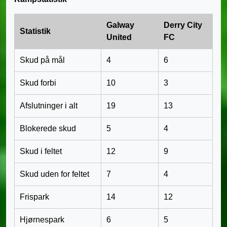
Galway
Derry City
Statistik
United
FC
Skud på mål
4
6
Skud forbi
10
3
Afslutninger i alt
19
13
Blokerede skud
5
4
Skud i feltet
12
9
Skud uden for feltet
7
4
Frispark
14
12
Hjørnespark
6
5