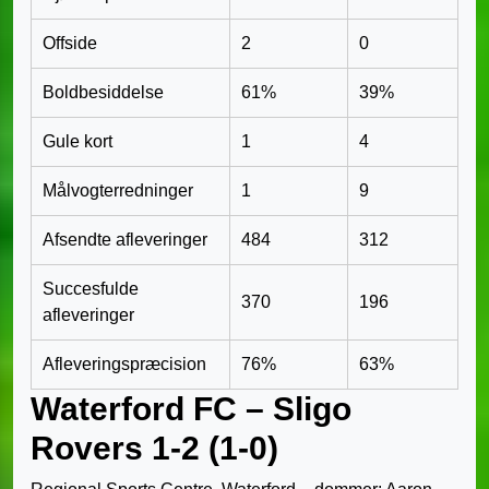
Offside
2
0
Boldbesiddelse
61%
39%
Gule kort
1
4
Målvogterredninger
1
9
Afsendte afleveringer
484
312
Succesfulde
370
196
afleveringer
Afleveringspræcision
76%
63%
Waterford FC – Sligo
Rovers 1-2 (1-0)