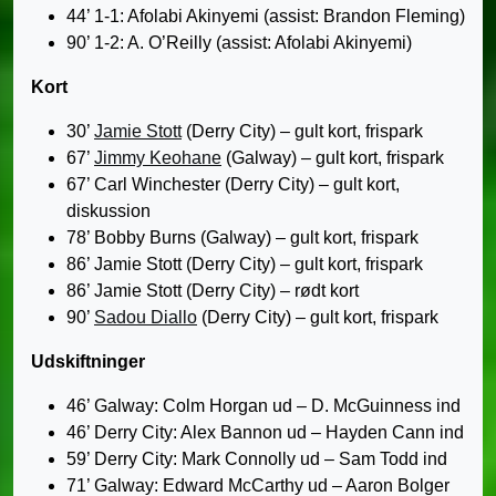
44’ 1-1: Afolabi Akinyemi (assist: Brandon Fleming)
90’ 1-2: A. O’Reilly (assist: Afolabi Akinyemi)
Kort
30’
Jamie Stott
(Derry City) – gult kort, frispark
67’
Jimmy Keohane
(Galway) – gult kort, frispark
67’ Carl Winchester (Derry City) – gult kort,
diskussion
78’ Bobby Burns (Galway) – gult kort, frispark
86’ Jamie Stott (Derry City) – gult kort, frispark
86’ Jamie Stott (Derry City) – rødt kort
90’
Sadou Diallo
(Derry City) – gult kort, frispark
Udskiftninger
46’ Galway: Colm Horgan ud – D. McGuinness ind
46’ Derry City: Alex Bannon ud – Hayden Cann ind
59’ Derry City: Mark Connolly ud – Sam Todd ind
71’ Galway: Edward McCarthy ud – Aaron Bolger