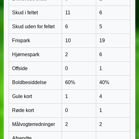
Skud i feltet
11
6
Skud uden for feltet
6
5
Frispark
10
19
Hjørnespark
2
6
Offside
0
1
Boldbesiddelse
60%
40%
Gule kort
1
4
Røde kort
0
1
Målvogterredninger
2
2
Afsendte