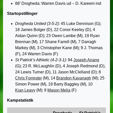
88’ Drogheda: Warren Davis ud – D. Kareem ind
Startopstillinger
Drogheda United (3-5-2):
45 Luke Dennison (G);
18 James Bolger (D), 22 Conor Keeley (D), 4
Aidan Quinn (D); 23 Owen Lambe (M), 19 Ryan
Brennan (M), 17 Shane Farrell (M), 7 Darragh
Markey (M), 3 Christopher Kane (M); 9 J. Thomas
(F), 24 Warren Davis (F)
St Patrick’s Athletic (4-2-3-1):
94
Joseph Anang
(G); 23 R. McLaughlin (D), 4 Joseph Redmond (D),
24 Lewis Turner (D), 11 Jason McClelland (D); 8
Chris Forrester
(M), 14
Brandon Kavanagh
(M); 25
Simon Power (M), 19 Barry Baggley (M), 10
Kian Leavy
(M); 9
Mason Melia
(F)
Kampstatistik