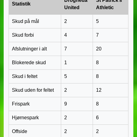
Drogheda
St Patrick’s
Statistik
United
Athletic
Skud på mål
2
5
Skud forbi
4
7
Afslutninger i alt
7
20
Blokerede skud
1
8
Skud i feltet
5
8
Skud uden for feltet
2
12
Frispark
9
8
Hjørnespark
2
6
Offside
2
2