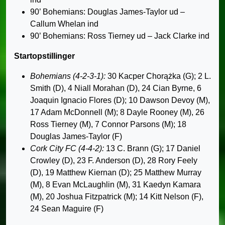
90’ Bohemians: Douglas James-Taylor ud –
Callum Whelan ind
90’ Bohemians: Ross Tierney ud – Jack Clarke ind
Startopstillinger
Bohemians (4-2-3-1):
30 Kacper Chorążka (G); 2 L.
Smith (D), 4 Niall Morahan (D), 24 Cian Byrne, 6
Joaquin Ignacio Flores (D); 10 Dawson Devoy (M),
17 Adam McDonnell (M); 8 Dayle Rooney (M), 26
Ross Tierney (M), 7 Connor Parsons (M); 18
Douglas James-Taylor (F)
Cork City FC (4-4-2):
13 C. Brann (G); 17 Daniel
Crowley (D), 23 F. Anderson (D), 28 Rory Feely
(D), 19 Matthew Kiernan (D); 25 Matthew Murray
(M), 8 Evan McLaughlin (M), 31 Kaedyn Kamara
(M), 20 Joshua Fitzpatrick (M); 14 Kitt Nelson (F),
24 Sean Maguire (F)