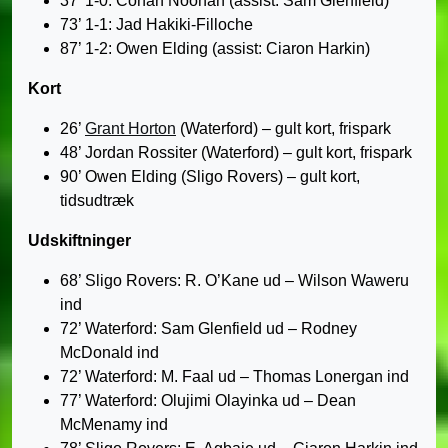
37’ 1-0: Conan Noonan (assist: Sam Glenfield)
73’ 1-1: Jad Hakiki-Filloche
87’ 1-2: Owen Elding (assist: Ciaron Harkin)
Kort
26’
Grant Horton
(Waterford) – gult kort, frispark
48’ Jordan Rossiter (Waterford) – gult kort, frispark
90’ Owen Elding (Sligo Rovers) – gult kort,
tidsudtræk
Udskiftninger
68’ Sligo Rovers: R. O’Kane ud – Wilson Waweru
ind
72’ Waterford: Sam Glenfield ud – Rodney
McDonald ind
72’ Waterford: M. Faal ud – Thomas Lonergan ind
77’ Waterford: Olujimi Olayinka ud – Dean
McMenamy ind