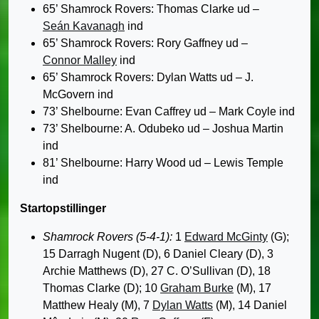
65’ Shamrock Rovers: Thomas Clarke ud –
Seán Kavanagh
ind
65’ Shamrock Rovers: Rory Gaffney ud –
Connor Malley
ind
65’ Shamrock Rovers: Dylan Watts ud – J.
McGovern ind
73’ Shelbourne: Evan Caffrey ud – Mark Coyle ind
73’ Shelbourne: A. Odubeko ud – Joshua Martin
ind
81’ Shelbourne: Harry Wood ud – Lewis Temple
ind
Startopstillinger
Shamrock Rovers (5-4-1):
1
Edward McGinty
(G);
15 Darragh Nugent (D), 6 Daniel Cleary (D), 3
Archie Matthews (D), 27 C. O’Sullivan (D), 18
Thomas Clarke (D); 10
Graham Burke
(M), 17
Matthew Healy (M), 7
Dylan Watts
(M), 14 Daniel