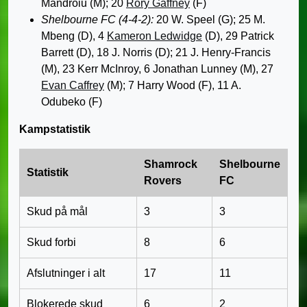
Mândroiu (M); 20
Rory Gaffney
(F)
Shelbourne FC (4-4-2):
20 W. Speel (G); 25 M.
Mbeng (D), 4
Kameron Ledwidge
(D), 29 Patrick
Barrett (D), 18 J. Norris (D); 21 J. Henry-Francis
(M), 23 Kerr McInroy, 6 Jonathan Lunney (M), 27
Evan Caffrey
(M); 7 Harry Wood (F), 11 A.
Odubeko (F)
Kampstatistik
Shamrock
Shelbourne
Statistik
Rovers
FC
Skud på mål
3
3
Skud forbi
8
6
Afslutninger i alt
17
11
Blokerede skud
6
2