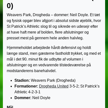
0)
Weavers Park, Drogheda – dommer: Neil Doyle. Et tæt
og fysisk opgør blev afgjort i absolut sidste øjeblik, hvor
St Patrick’s Athletic slog til og sikrede en udesejr efter
at have haft mere af bolden, flere afslutninger og
presset mest på gennem hele anden halvleg.
Hjemmeholdet arbejdede hårdt defensivt og holdt
længe stand, men gæsterne fastholdt trykket, og med et
mål i det 90. minut fik de udbytte af volumen i
afslutninger og en vedvarende tilstedeværelse på
modstanderens banehalvdel.
Stadion:
Weavers Park (Drogheda)
Formationer:
Drogheda United
3-5-2; St Patrick’s
Athletic 4-2-3-1
Dommer:
Neil Doyle
Mål