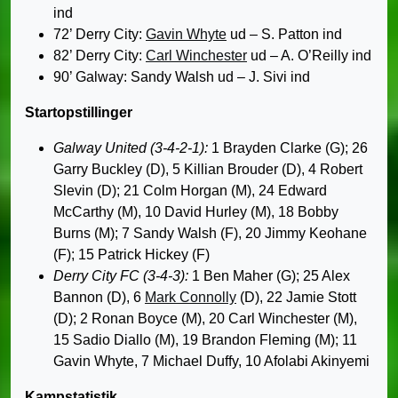
ind
72’ Derry City:
Gavin Whyte
ud – S. Patton ind
82’ Derry City:
Carl Winchester
ud – A. O’Reilly ind
90’ Galway: Sandy Walsh ud – J. Sivi ind
Startopstillinger
Galway United (3-4-2-1):
1 Brayden Clarke (G); 26
Garry Buckley (D), 5 Killian Brouder (D), 4 Robert
Slevin (D); 21 Colm Horgan (M), 24 Edward
McCarthy (M), 10 David Hurley (M), 18 Bobby
Burns (M); 7 Sandy Walsh (F), 20 Jimmy Keohane
(F); 15 Patrick Hickey (F)
Derry City FC (3-4-3):
1 Ben Maher (G); 25 Alex
Bannon (D), 6
Mark Connolly
(D), 22 Jamie Stott
(D); 2 Ronan Boyce (M), 20 Carl Winchester (M),
15 Sadio Diallo (M), 19 Brandon Fleming (M); 11
Gavin Whyte, 7 Michael Duffy, 10 Afolabi Akinyemi
Kampstatistik