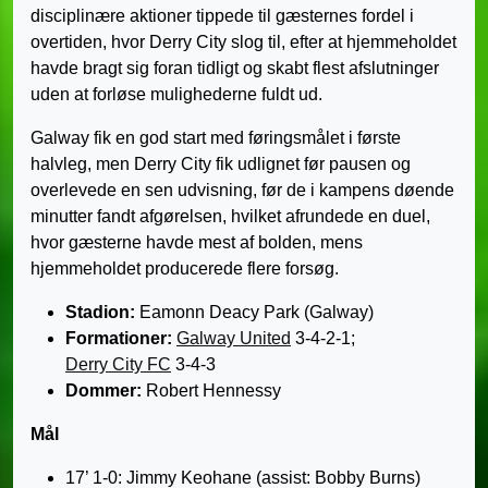
disciplinære aktioner tippede til gæsternes fordel i
overtiden, hvor Derry City slog til, efter at hjemmeholdet
havde bragt sig foran tidligt og skabt flest afslutninger
uden at forløse mulighederne fuldt ud.
Galway fik en god start med føringsmålet i første
halvleg, men Derry City fik udlignet før pausen og
overlevede en sen udvisning, før de i kampens døende
minutter fandt afgørelsen, hvilket afrundede en duel,
hvor gæsterne havde mest af bolden, mens
hjemmeholdet producerede flere forsøg.
Stadion:
Eamonn Deacy Park (Galway)
Formationer:
Galway United
3-4-2-1;
Derry City FC
3-4-3
Dommer:
Robert Hennessy
Mål
17’ 1-0: Jimmy Keohane (assist: Bobby Burns)