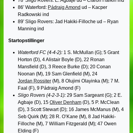
78’ Sligo Rovers: E. Agbaje ud – Ciaron Harkin ind
86’ Waterford:
Pádraig Amond
ud – Kacper
Radkowski ind
89’ Sligo Rovers: Jad Hakiki-Filloche ud – Ryan
Manning ind
Startopstillinger
Waterford FC (4-4-2):
1 S. McMullan (G); 5 Grant
Horton (D), 4 Alistair Boyle (D), 22 Ronan
Mansfield (D), 3 Reece Burke (D); 20 Conan
Noonan (M), 19 Sam Glenfield (M), 24
Jordan Rossiter
(M), 8 Olujimi Olayinka (M); 7 M.
Faal (F), 9 Pádraig Amond (F)
Sligo Rovers (4-2-3-1):
29 Sam Sargeant (G); 2 E.
Agbaje (D), 15
Oliver Denham
(D), 5 P. McClean
(D), 3 Scott Stewart (D); 16 James McManus (M), 4
Seb Quirk (M); 28 R. O’Kane (M), 8 Jad Hakiki-
Filloche (M), 7 William Fitzgerald (M); 47 Owen
Elding (F)