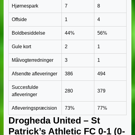
Hjørnespark
7
8
Offside
1
4
Boldbesiddelse
44%
56%
Gule kort
2
1
Målvogterredninger
3
1
Afsendte afleveringer
386
494
Succesfulde
280
379
afleveringer
Afleveringspræcision
73%
77%
Drogheda United – St
Patrick’s Athletic FC 0-1 (0-