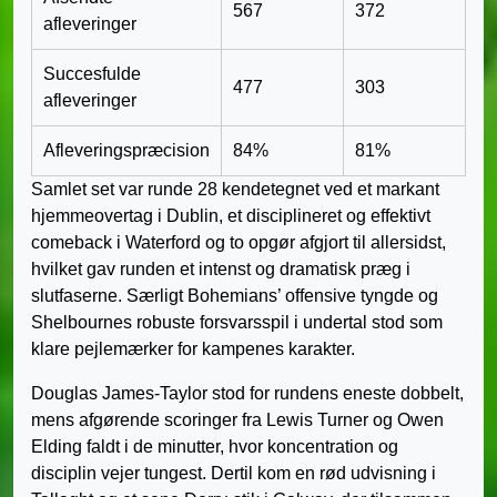
567
372
afleveringer
Succesfulde
477
303
afleveringer
Afleveringspræcision
84%
81%
Samlet set var runde 28 kendetegnet ved et markant
hjemmeovertag i Dublin, et disciplineret og effektivt
comeback i Waterford og to opgør afgjort til allersidst,
hvilket gav runden et intenst og dramatisk præg i
slutfaserne. Særligt Bohemians’ offensive tyngde og
Shelbournes robuste forsvarsspil i undertal stod som
klare pejlemærker for kampenes karakter.
Douglas James-Taylor stod for rundens eneste dobbelt,
mens afgørende scoringer fra Lewis Turner og Owen
Elding faldt i de minutter, hvor koncentration og
disciplin vejer tungest. Dertil kom en rød udvisning i