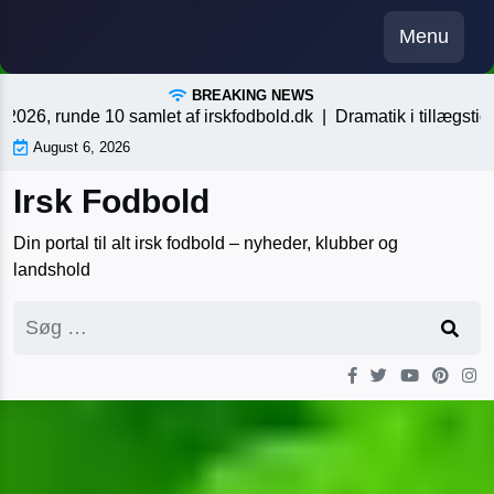
Skip
Menu
to
content
BREAKING NEWS
unde 10 samlet af irskfodbold.dk |
Dramatik i tillægstiden, en a
August 6, 2026
Irsk Fodbold
Din portal til alt irsk fodbold – nyheder, klubber og
landshold
Søg
efter: