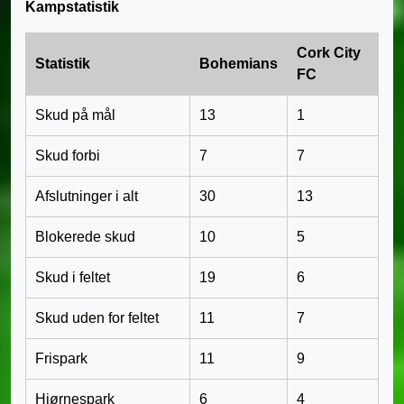
Kampstatistik
Cork City
Statistik
Bohemians
FC
Skud på mål
13
1
Skud forbi
7
7
Afslutninger i alt
30
13
Blokerede skud
10
5
Skud i feltet
19
6
Skud uden for feltet
11
7
Frispark
11
9
Hjørnespark
6
4